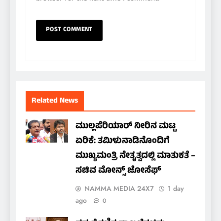
Related News
ಮುಲ್ಲಪೆರಿಯಾರ್ ನೀರಿನ ಮಟ್ಟ
ಏರಿಕೆ: ತಮಿಳುನಾಡಿನೊಂದಿಗೆ
ಮುಖ್ಯಮಂತ್ರಿ ನೇತೃತ್ವದಲ್ಲಿ ಮಾತುಕತೆ –
ಸಚಿವ ಮೋನ್ಸ್ ಜೋಸೆಫ್
NAMMA MEDIA 24X7
1 day
ago
0