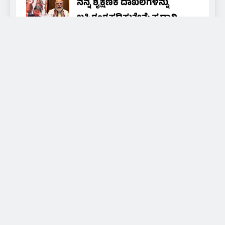
ನನ್ನ ಶೈಕ್ಷಣಿಕ ದಾಖಲೆಗಳನ್ನು
ಬಹಿರಂಗಪಡಿಸುತ್ತೇನೆ; ಪ್ರಧಾನಿ
ಮೋದಿ ಕೂಡ ಬಿಡುಗಡೆ
ಮಾಡುತ್ತಾರೆಯೇ?’ – ಸಿಜೆಪಿ
ಸಂಸ್ಥಾಪಕ ಅಭಿಜೀತ್ ದೀಪ್ಕೆ
ಸವಾಲ್
NAMMA MEDIA 24X7
1 day
ago
0
About Us