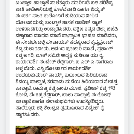
ಬಂಟ್ವಾಳ: ಪಾಲ್ತಾಜೆ ಸಾಲೆತ್ತೂರು ಮಾರಿಗುಡಿ ಬಳಿ ಪರಿಶಿಷ್ಟ
ಜಾತಿ ಕಾಲೋನಿಯಲ್ಲಿ ಕೊಳವೆಬಾವಿ ಹಾಗೂ ವಿದ್ಯುತ್
ಸಂಪರ್ಕ ಸಹಿತ ಕಾಲೋನಿಗೆ ಕುಡಿಯುವ ನೀರಿನ
ಯೋಜನೆಯನ್ನು ಬಂಟ್ವಾಳ ಶಾಸಕ ರಾಜೇಶ್ ನ್ಯಾಕ್
ಉಳಿಪಾಡಿಗುತ್ತು ಉದ್ಘಾಟಿಸಿದರು. ದಕ್ಷಿಣ ಕನ್ನಡ ಜಿಲ್ಲಾ ಬಿಜೆಪಿ
ವಕ್ತಾರಾದ ಮಾಧವ ಮಾವೆ ಪ್ರಾಸ್ತಾವಿಕ ಭಾಷಣ ಮಾಡಿದರು,
ಈ ಸಂದರ್ಭದಲ್ಲಿ ಪಂಚಾಯತ್ ಸದಸ್ಯರಾದ ಕೃಷ್ಣಪ್ರಸಾದ್
ಶೆಟ್ಟಿ ಮಲಾರಬೀಡು, ಆನಂದ ಪೂಜಾರಿ ಮಾವೆ , ಪ್ರಶಾಂತ್
ಶೆಟ್ಟಿ ಅಗರಿ, ಬೂತ್ ಸಮಿತಿ ಅಧ್ಯಕ್ಷೆ ಸುನೀತಾ ಯು ರೈ,
ಕಾರ್ಯದರ್ಶಿ ಸಂದೇಶ್ ಶೆಟ್ಟಿಗಾರ್, ಬಿ ಎಲ್ ಎ ನಾಗರಾಜ
ಆಳ್ವ ಮೆದು, ಎಸ್ಟಿ ಮೋರ್ಚಾದ ಕಾರ್ಯದರ್ಶಿ
ಉದಯಕುಮಾರ್ ನಾಯ್ಕ್, ಕುಟುಂಬದ ಹಿರಿಯರಾದ
ಶಿವಯ್ಯ ಪಾಲ್ತಾಜೆ, ತರವಾಡು ಮನೆಯ ಹಿರಿಯರಾದ ಸೇಸಪ್ಪ
ಪಾಲ್ತಾಜೆ, ರಾಮಣ್ಣ ಶೆಟ್ಟಿ ಕಾಂತು ಮೂಲೆ, ಪ್ರವೀಣ್ ಶೆಟ್ಟಿ ಗೌರಿ
ಕೋಡಿ, ವೆಂಕಪ್ಪ ಶೆಟ್ಟಿಗಾರ್, ಬಾಲು ಪಾಲ್ತಾಜೆ, ಸಂತೋಷ್
ಪಾಲ್ತಾಜೆ ಹಾಗೂ ಪಲಾನುಭವಿಗಳು ಉಪಸ್ಥಿತರಿದ್ದರು.
ಸಾಲೆತ್ತೂರು ಶಕ್ತಿ ಕೇಂದ್ರದ ಪ್ರಮುಖರಾದ ವಿದ್ಯೇಶ್ ರೈ
ಸ್ವಾಗತಿಸಿದರು.