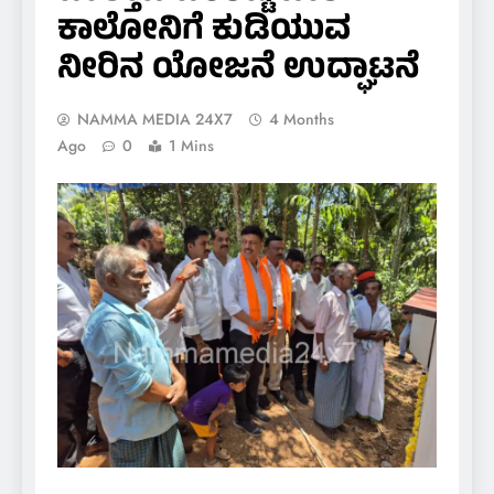
ಕಾಲೋನಿಗೆ ಕುಡಿಯುವ
ನೀರಿನ ಯೋಜನೆ ಉದ್ಘಾಟನೆ
NAMMA MEDIA 24X7
4 Months
Ago
0
1 Mins