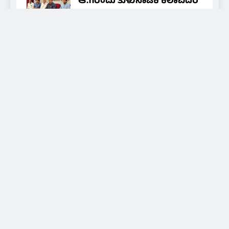
ಆ.11ರಂದು ತುಳುನಾಟಕ ಕಲಾವಿದರ
ಒಕ್ಕೂಟದ ವಾರ್ಷಿಕ ಪ್ರಶಸ್ತಿ ಪ್ರದಾನ
nammamedia24@gmail.com
29
minutes ago
0
About Us
Daily news of coastal Tulunadu, special days and
festivals of Tulunadu, promoting culture and
promoting hidden artists and art, for that we are
broadcasting through local cable TV and social
media.