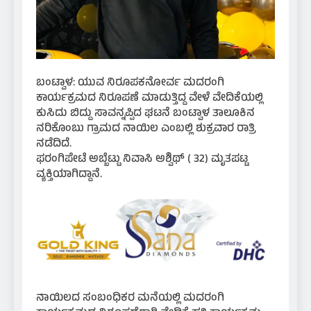
ಬಂಟ್ವಾಳ: ಯುವ ನಿರೂಪಕನೋರ್ವ ಮದರಂಗಿ‌
ಕಾರ್ಯಕ್ರಮದ ನಿರೂಪಣೆ ಮಾಡುತ್ತಿದ್ದ ವೇಳೆ ವೇದಿಕೆಯಲ್ಲಿ
ಕುಸಿದು ಬಿದ್ದು ಸಾವನ್ನಪ್ಪಿದ ಘಟನೆ ಬಂಟ್ವಾಳ ತಾಲೂಕಿನ
ನರಿಕೊಂಬು ಗ್ರಾಮದ ನಾಯಿಲ ಎಂಬಲ್ಲಿ ಶುಕ್ರವಾರ ರಾತ್ರಿ
ನಡೆದಿದೆ.
ಫರಂಗಿಪೇಟೆ ಅಬ್ಬೆಟ್ಟು ನಿವಾಸಿ ಅಶ್ವಿಥ್ ( 32) ಮೃತಪಟ್ಟ
ವ್ಯಕ್ತಿಯಾಗಿದ್ದಾನೆ.
ನಾಯಿಲದ ಸಂಬಂಧಿಕರ ಮನೆಯಲ್ಲಿ ಮದರಂಗಿ