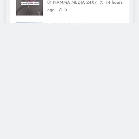
NAMMA MEDIA 24X7
14 hours
ago
0
ಕೆತ್ತಿಕಲ್‌ನಲ್ಲಿ ಮತ್ತೆ ಗುಡ್ಡ ಕುಸಿತ;
ಸಂಪೂರ್ಣ ಕುಸಿತದ ಭೀತಿ, ವಾಹನ
ಸಂಚಾರಕ್ಕೆ ನಿರ್ಬಂಧ
NAMMA MEDIA 24X7
15 hours
ago
0
About Us
Daily news of coastal Tulunadu, special days and