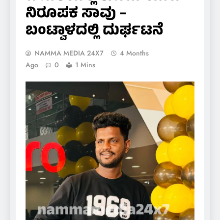
ನಿರೂಪಕ ಸಾವು –
ಬಂಟ್ವಾಳದಲ್ಲಿ ದುರ್ಘಟನೆ
NAMMA MEDIA 24X7
4 Months
Ago
0
1 Mins