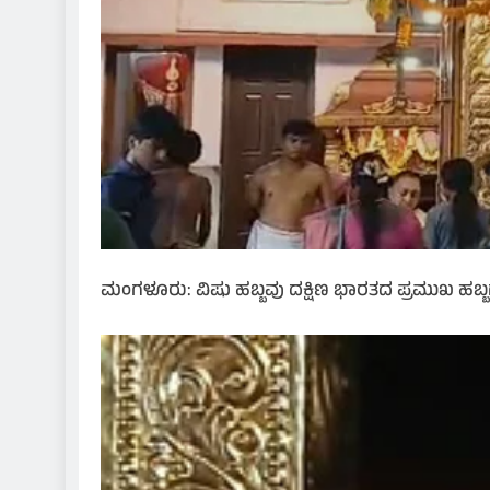
ಮಂಗಳೂರು: ವಿಷು ಹಬ್ಬವು ದಕ್ಷಿಣ ಭಾರತದ ಪ್ರಮುಖ ಹಬ್ಬಗಳ