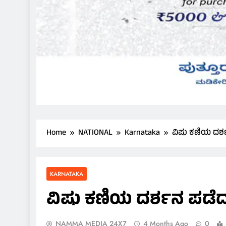
Home
NATIONAL
Karnataka
ವಿಷು ಕಣಿಯ ದರ್ಶನ
KARNATAKA
ವಿಷು ಕಣಿಯ ದರ್ಶನ ಪಡೆದ ಭಕ
NAMMA MEDIA 24X7
4 Months Ago
0