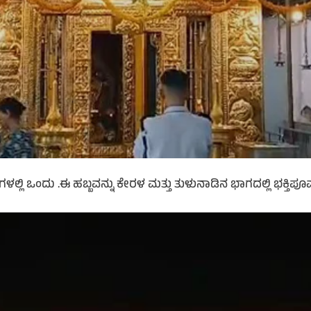
ಲ್ಲಿ ಒಂದು .ಈ ಹಬ್ಬವನ್ನು ಕೇರಳ ಮತ್ತು ತುಳುನಾಡಿನ ಭಾಗದಲ್ಲಿ ಭಕ್ತಿಪೂ