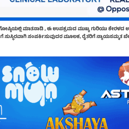
ಗೋಷ್ಠಿಯಲ್ಲಿ ಮಾತನಾಡಿ , ಈ ಉಪಕ್ರಮದ ಮುಖ್ಯ ಗುರಿಯು ಕೇರಳದ ಉನ್
ೆ ಸುಸ್ಥಿರವಾಗಿ ಸಂಪರ್ಕಿಸುವುದರ ಮೂಲಕ, ರೈತರಿಗೆ ನ್ಯಾಯಸಮ್ಮತ ಬೆಲೆ 