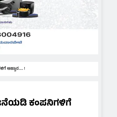
ಗೆ ಆಹ್ವಾನ….. !
ಜನೆಯಡಿ ಕಂಪನಿಗಳಿಗೆ