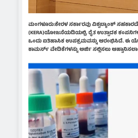
ಮಂಗಳೂರು:ಕೇರಳ ಸರ್ಕಾರವು ವಿಶ್ವಬ್ಯಾಂಕ್‌ ಸಹಕಾರದ
(KERA)ಯೋಜನೆಯಡಿಯಲ್ಲಿ, ರೈತ ಉತ್ಪಾದಕ ಕಂಪನಿಗಳು (
ಒಂದು ಐತಿಹಾಸಿಕ ಉಪಕ್ರಮವನ್ನು ಆರಂಭಿಸಿದೆ. ಈ ಯೋ
ಕಾಮರ್ಸ್ ವೇದಿಕೆಗಳನ್ನು ಅರ್ಜಿ ಸಲ್ಲಿಸಲು ಆಹ್ವಾನಿ