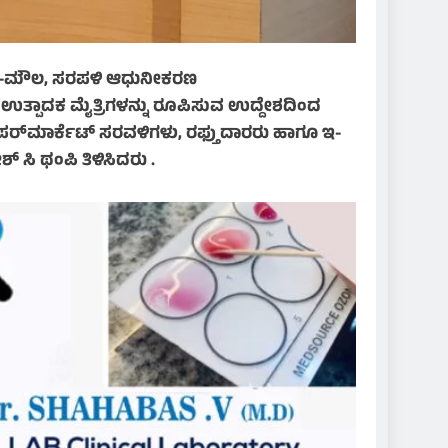
ಕೃಷಿ-ಮೌಲ, ಸರಪಳಿ ಆಧುನೀಕರಣ
 ಉತ್ಪಾದಕ ಮೈತ್ರಿಗಳನ್ನು ರೂಪಿಸುವ ಉದ್ದೇಶದಿಂದ
ಪರ್‌ಮಾರ್ಕೆಟ್ ಸರವಳಿಗಳು, ರಫ್ತುದಾರರು ಹಾಗೂ ಇ-
ಸಿ ಥಂಪಿ ತಿಳಿಸಿದರು .