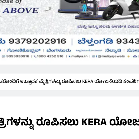
ೈತರೊಂದಿಗೆ ಉತ್ಪಾದಕ ಮೈತ್ರಿಗಳನ್ನು ರೂಪಿಸಲು KERA ಯೋಜನೆಯಡಿ ಕಂಪನಿಗಳಿ
ತ್ರಿಗಳನ್ನು ರೂಪಿಸಲು KERA ಯೋ