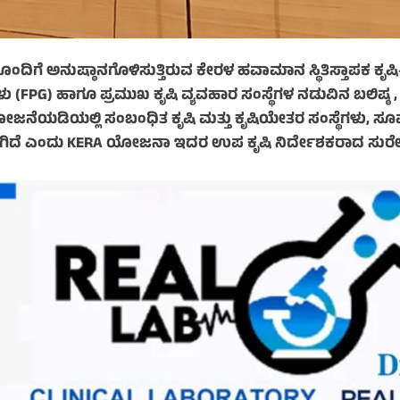
ೊಂದಿಗೆ ಅನುಷ್ಠಾನಗೊಳಿಸುತ್ತಿರುವ ಕೇರಳ ಹವಾಮಾನ ಸ್ಥಿತಿಸ್ತಾಪಕ 
FPG) ಹಾಗೂ ಪ್ರಮುಖ ಕೃಷಿ ವ್ಯವಹಾರ ಸಂಸ್ಥೆಗಳ ನಡುವಿನ ಬಲಿಷ್ಠ ,
ಜನೆಯಡಿಯಲ್ಲಿ ಸಂಬಂಧಿತ ಕೃಷಿ ಮತ್ತು ಕೃಷಿಯೇತರ ಸಂಸ್ಥೆಗಳು, ಸೂ
ಸಲಾಗಿದೆ ಎಂದು KERA ಯೋಜನಾ ಇದರ ಉಪ ಕೃಷಿ ನಿರ್ದೇಶಕರಾದ ಸುರೇಶ್ 