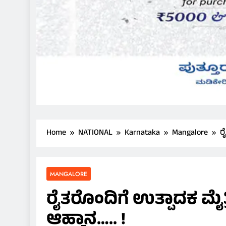
Home
NATIONAL
Karnataka
Mangalore
ರ
MANGALORE
ರೈತರೊಂದಿಗೆ ಉತ್ಪಾದಕ ಮೈ
ಆಹ್ವಾನ….. !