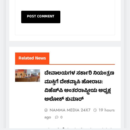
Related News
ದೇವಾಲಯಗಳ ಸರ್ಕಾರಿ ನಿಯಂತ್ರಣ
ಮುಕ್ತಿಗೆ ದೇಶವ್ಯಾಪಿ ಹೋರಾಟ:
ವಿಹೆಚ್‌ಪಿ ಅಂತರರಾಷ್ಟ್ರೀಯ ಅಧ್ಯಕ್ಷ
ಅಲೋಕ್ ಕುಮಾರ್
NAMMA MEDIA 24X7
19 hours
ago
0