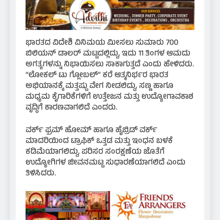
ಭಾರತದ ವಿದೇಶಿ ವಿನಿಮಯ ಮೀಸಲು ಸುಮಾರು 700
ಬಿಲಿಯನ್ ಡಾಲರ್ ಮಟ್ಟದಲ್ಲಿದ್ದು, ಇದು 11 ತಿಂಗಳ ಆಮದು
ಅಗತ್ಯಗಳನ್ನು ನಿಭಾಯಿಸಲು ಸಾಕಾಗುತ್ತದೆ ಎಂದು ಹೇಳಿದರು.
“ಲೋಕಲ್ ಟು ಗ್ಲೋಬಲ್” ಕರೆ ಆತ್ಮನಿರ್ಭರ ಭಾರತ
ಅಭಿಯಾನಕ್ಕೆ ಮತ್ತಷ್ಟು ವೇಗ ನೀಡಲಿದ್ದು, ಸಣ್ಣ ಹಾಗೂ
ಮಧ್ಯಮ ಕೈಗಾರಿಕೆಗಳಿಗೆ ಉತ್ತೇಜನ ಮತ್ತು ಉದ್ಯೋಗಾವಕಾಶ
ವೃದ್ಧಿಗೆ ಕಾರಣವಾಗಲಿದೆ ಎಂದರು.
ವರ್ಕ್ ಫ್ರಮ್ ಹೋಮ್ ಹಾಗೂ ಹೈಬ್ರಿಡ್ ವರ್ಕ್
ಮಾದರಿಯಿಂದ ಟ್ರಾಫಿಕ್ ಒತ್ತಡ ಮತ್ತು ಇಂಧನ ಬಳಕೆ
ಕಡಿಮೆಯಾಗಲಿದ್ದು, ಪರಿಸರ ಸಂರಕ್ಷಣೆಯ ಜೊತೆಗೆ
ಉದ್ಯೋಗಿಗಳ ಜೀವನಮಟ್ಟ ಸುಧಾರಣೆಯಾಗಲಿದೆ ಎಂದು
ತಿಳಿಸಿದರು.