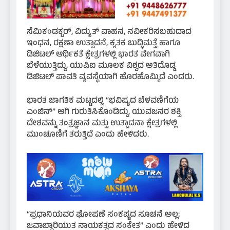
ಸೆಮಿಕಂಡಕ್ಟರ್, ವಿದ್ಯುತ್ ವಾಹನ, ನವೀಕರಿಸಬಹುದಾದ
ಇಂಧನ, ರಕ್ಷಣಾ ಉತ್ಪಾದನೆ, ಕೃತಕ ಬುದ್ಧಿಮತ್ತೆ ಹಾಗೂ
ಡಿಜಿಟಲ್ ಆರ್ಥಿಕತೆ ಕ್ಷೇತ್ರಗಳಲ್ಲಿ ಭಾರತ ವೇಗವಾಗಿ
ಬೆಳೆಯುತ್ತಿದ್ದು, ಯುಪಿಐ ಮೂಲಕ ವಿಶ್ವದ ಅತಿದೊಡ್ಡ
ಡಿಜಿಟಲ್ ಪಾವತಿ ವ್ಯವಸ್ಥೆಯಾಗಿ ಹೊರಹೊಮ್ಮಿದೆ ಎಂದರು.
ಭಾರತ ಜಾಗತಿಕ ಮಟ್ಟದಲ್ಲಿ “ಭವಿಷ್ಯದ ಬೆಳವಣಿಗೆಯ
ಎಂಜಿನ್” ಆಗಿ ಗುರುತಿಸಿಕೊಂಡಿದ್ದು, ಯುವಜನರ ಶಕ್ತಿ
ದೇಶವನ್ನು ತಂತ್ರಜ್ಞಾನ ಮತ್ತು ಉತ್ಪಾದನಾ ಕ್ಷೇತ್ರಗಳಲ್ಲಿ
ಮುಂಚೂಣಿಗೆ ತರುತ್ತಿದೆ ಎಂದು ಹೇಳಿದರು.
“ಪ್ರಧಾನಿಯವರ ಘೋಷಣೆ ಸಂಕಷ್ಟದ ಸೂಚನೆ ಅಲ್ಲ;
ಜವಾಬ್ದಾರಿಯುತ ನಾಯಕತ್ವದ ಸಂಕೇತ” ಎಂದು ಹೇಳಿದ