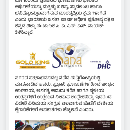
ಮೇ 10ರಂದು ಪ್ರಕಟಿಸಿದ ಘೋಷಣೆಗಳು ಭಾರತದ
ಆರ್ಥಿಕತೆಯನ್ನು ಮತ್ತಷ್ಟು ಬಲಿಷ್ಠ, ಸ್ವಾವಲಂಬಿ ಹಾಗೂ
ಭವಿಷ್ಯೋನ್ಮುಖವಾಗಿಸುವ ದೂರದೃಷ್ಟಿಯ ಕ್ರಮಗಳಾಗಿವೆ
ಎಂದು ಭಾರತೀಯ ಜನತಾ ಪಾರ್ಟಿ ಆರ್ಥಿಕ ಪ್ರಕೋಷ್ಠ ದಕ್ಷಿಣ
ಕನ್ನಡ ಜಿಲ್ಲಾ ಸಂಚಾಲಕ ಸಿ. ಎ. ಎಸ್. ಎಸ್. ನಾಯಕ್
ತಿಳಿಸಿದ್ದಾರೆ.
ನಗರದ ಪತ್ರಿಕಾಭವನದಲ್ಲಿ ನಡೆದ ಸುದ್ದಿಗೋಷ್ಠಿಯಲ್ಲಿ
ಮಾತನಾಡಿದ ಅವರು, ಪ್ರಧಾನಿ ಘೋಷಣೆಗಳ ಹಿಂದೆ ಇಂಧನ
ಉಳಿತಾಯ, ಅನಗತ್ಯ ಆಮದು ಕಡಿತ ಹಾಗೂ ಸ್ಥಳೀಯ
ಉತ್ಪನ್ನಗಳಿಗೆ ಉತ್ತೇಜನ ನೀಡುವ ಉದ್ದೇಶವಿದ್ದು, ಇದರಿಂದ
ವಿದೇಶಿ ವಿನಿಮಯ ಸಂಗ್ರಹ ಬಲವಾಗುವ ಜೊತೆಗೆ ದೇಶೀಯ
ಕೈಗಾರಿಕೆಗಳಿಗೆ ಅವಕಾಶಗಳು ಹೆಚ್ಚಲಿವೆ ಎಂದರು.