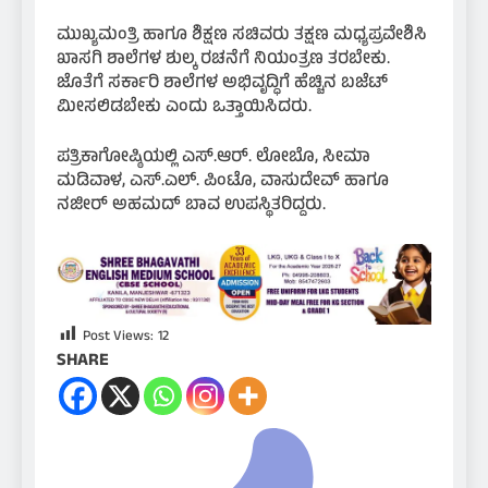
ಮುಖ್ಯಮಂತ್ರಿ ಹಾಗೂ ಶಿಕ್ಷಣ ಸಚಿವರು ತಕ್ಷಣ ಮಧ್ಯಪ್ರವೇಶಿಸಿ
ಖಾಸಗಿ ಶಾಲೆಗಳ ಶುಲ್ಕ ರಚನೆಗೆ ನಿಯಂತ್ರಣ ತರಬೇಕು.
ಜೊತೆಗೆ ಸರ್ಕಾರಿ ಶಾಲೆಗಳ ಅಭಿವೃದ್ಧಿಗೆ ಹೆಚ್ಚಿನ ಬಜೆಟ್‌
ಮೀಸಲಿಡಬೇಕು ಎಂದು ಒತ್ತಾಯಿಸಿದರು.
ಪತ್ರಿಕಾಗೋಷ್ಠಿಯಲ್ಲಿ ಎಸ್‌.ಆರ್‌. ಲೋಬೊ, ಸೀಮಾ
ಮಡಿವಾಳ, ಎಸ್‌.ಎಲ್‌. ಪಿಂಟೊ, ವಾಸುದೇವ್‌ ಹಾಗೂ
ನಜೀರ್‌ ಅಹಮದ್‌ ಬಾವ ಉಪಸ್ಥಿತರಿದ್ದರು.
Post Views:
12
SHARE