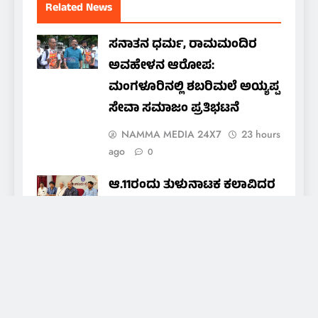
Related News
ಸನಾತನ ಧರ್ಮ, ರಾಮಮಂದಿರ
ಅವಹೇಳನ ಆರೋಪ:
ಮಂಗಳೂರಿನಲ್ಲಿ ಶಬರಿಮಲೆ ಅಯ್ಯಪ್ಪ
ಸೇವಾ ಸಮಾಜಂ ಪ್ರತಿಭಟನೆ
NAMMA MEDIA 24X7
23 hours
ago
0
ಆ.11ರಂದು ತುಳುನಾಟಕ ಕಲಾವಿದರ
ಒಕ್ಕೂಟದ ವಾರ್ಷಿಕ ಪ್ರಶಸ್ತಿ ಪ್ರದಾನ
nammamedia24@gmail.com
23
hours ago
0