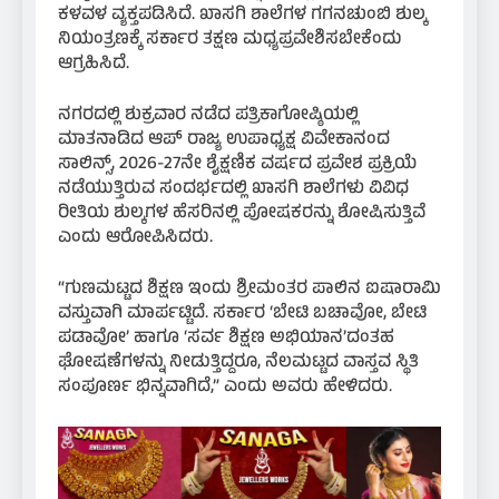
ಕಳವಳ ವ್ಯಕ್ತಪಡಿಸಿದೆ. ಖಾಸಗಿ ಶಾಲೆಗಳ ಗಗನಚುಂಬಿ ಶುಲ್ಕ
ನಿಯಂತ್ರಣಕ್ಕೆ ಸರ್ಕಾರ ತಕ್ಷಣ ಮಧ್ಯಪ್ರವೇಶಿಸಬೇಕೆಂದು
ಆಗ್ರಹಿಸಿದೆ.
ನಗರದಲ್ಲಿ ಶುಕ್ರವಾರ ನಡೆದ ಪತ್ರಿಕಾಗೋಷ್ಠಿಯಲ್ಲಿ
ಮಾತನಾಡಿದ ಆಪ್‌ ರಾಜ್ಯ ಉಪಾಧ್ಯಕ್ಷ ವಿವೇಕಾನಂದ
ಸಾಲಿನ್ಸ್‌, 2026-27ನೇ ಶೈಕ್ಷಣಿಕ ವರ್ಷದ ಪ್ರವೇಶ ಪ್ರಕ್ರಿಯೆ
ನಡೆಯುತ್ತಿರುವ ಸಂದರ್ಭದಲ್ಲಿ ಖಾಸಗಿ ಶಾಲೆಗಳು ವಿವಿಧ
ರೀತಿಯ ಶುಲ್ಕಗಳ ಹೆಸರಿನಲ್ಲಿ ಪೋಷಕರನ್ನು ಶೋಷಿಸುತ್ತಿವೆ
ಎಂದು ಆರೋಪಿಸಿದರು.
“ಗುಣಮಟ್ಟದ ಶಿಕ್ಷಣ ಇಂದು ಶ್ರೀಮಂತರ ಪಾಲಿನ ಐಷಾರಾಮಿ
ವಸ್ತುವಾಗಿ ಮಾರ್ಪಟ್ಟಿದೆ. ಸರ್ಕಾರ ‘ಬೇಟಿ ಬಚಾವೋ, ಬೇಟಿ
ಪಡಾವೋ’ ಹಾಗೂ ‘ಸರ್ವ ಶಿಕ್ಷಣ ಅಭಿಯಾನ’ದಂತಹ
ಘೋಷಣೆಗಳನ್ನು ನೀಡುತ್ತಿದ್ದರೂ, ನೆಲಮಟ್ಟದ ವಾಸ್ತವ ಸ್ಥಿತಿ
ಸಂಪೂರ್ಣ ಭಿನ್ನವಾಗಿದೆ,” ಎಂದು ಅವರು ಹೇಳಿದರು.