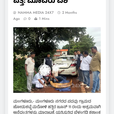
ಪತ್ತೆ: ಮೂವರು ವಶ
NAMMA MEDIA 24X7
2 Months
Ago
0
1 Mins
ಮಂಗಳೂರು,- ಮಂಗಳೂರು ನಗರದ ಪದವು ಗ್ರಾಮದ
ಜೋಡುಕಟ್ಟೆ ಮರೋಳಿ ಹತ್ತಿರ ಜೂನ್ 11 ರಂದು ಅಕ್ರಮವಾಗಿ
ಆನೆದಂತಗಳನ್ನು ಮಾರಾಟಕ್ಕೆ ಯತ್ನಿಸುತಿದ್ದ ಬೆಳ್ತಂಗಡಿ ಶಶಾಂಕ