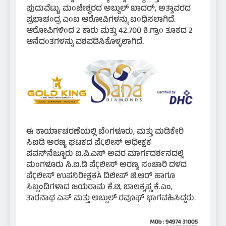
ಪುದುವೆಟ್ಟು, ಮಂಜೇಶ್ವರದ ಅಬ್ದುಲ್ ಖಾದರ್, ಅತ್ತಾವರದ
ಪ್ರಭಾಚಂದ್ರ ಎಂಬ ಆರೋಪಿಗಳನ್ನು ಬಂಧಿಸಲಾಗಿದೆ.
ಆರೋಪಿಗಳಿಂದ 2 ಕಾರು ಮತ್ತು 42.700 ಕಿ.ಗ್ರಾಂ ತೂಕದ 2
ಆನೆದಂತಗಳನ್ನು ವಶಪಡಿಸಿಕೊಳ್ಳಲಾಗಿದೆ.
ಈ ಕಾರ್ಯಾಚರಣೆಯಲ್ಲಿ ಬೆಂಗಳೂರು, ಮತ್ತು ಮಡಿಕೇರಿ
ಸಿಐಡಿ ಅರಣ್ಯ ಘಟಕದ ಪೆÇಲೀಸ್ ಅಧೀಕ್ಷಕ
ಪವನ್‍ನೆಜ್ಜೂರು ಐ.ಪಿ.ಎಸ್ ಅವರ ಮಾರ್ಗದರ್ಶನದಲ್ಲಿ
ಮಂಗಳೂರು ಸಿ.ಐ.ಡಿ ಪೆÇಲೀಸ್ ಅರಣ್ಯ ಸಂಚಾರಿ ದಳದ
ಪೆÇಲೀಸ್ ಉಪನಿರೀಕ್ಷಕÀ ದಿಲೀಪ್ ಜಿ.ಆರ್ ಹಾಗೂ
ಸಿಬ್ಬಂದಿಗಳಾದ ಜಯರಾಮ ಕೆ.ಟಿ, ಬಾಲಕೃಷ್ಣ ಕೆ.ಎಂ,
ತಾರನಾಥ ಎಸ್ ಮತ್ತು ಅಬ್ದುಲ್ ರವೂಫ್ ಭಾಗವಹಿಸಿದ್ದರು.