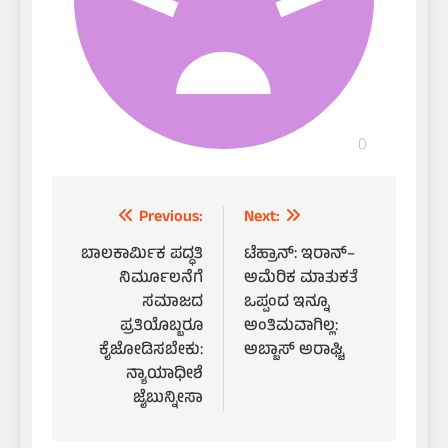
Post
Previous:
Next:
navigation
ಬಾಲಕಾರ್ಮಿಕ ಪದ್ಧತಿ
ಟೆಹ್ರಾನ್: ಇರಾನ್–
ನಿರ್ಮೂಲನೆಗೆ
ಅಮೆರಿಕ ಮಾತುಕತೆ
ಸಮಾಜದ
ಒಪ್ಪಂದ ಇನ್ನೂ
ಪ್ರತಿಯೊಬ್ಬರೂ
ಅಂತಿಮವಾಗಿಲ್ಲ:
ಕೈಜೋಡಿಸಬೇಕು:
ಅಬ್ಬಾಸ್ ಅರಾಘ್ಚಿ
ನ್ಯಾಯಾಧೀಶೆ
ಜೈಬುನ್ನೀಸಾ