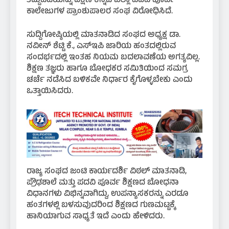
ತಿದ್ದುಪಡಿಯನ್ನು ದಕ್ಷಿಣ ಕನ್ನಡ ಜಿಲ್ಲಾ ಪದವಿ ಪೂರ್ವ
ಕಾಲೇಜುಗಳ ಪ್ರಾಂಶುಪಾಲರ ಸಂಘ ವಿರೋಧಿಸಿದೆ.
ಸುದ್ದಿಗೋಷ್ಠಿಯಲ್ಲಿ ಮಾತನಾಡಿದ ಸಂಘದ ಅಧ್ಯಕ್ಷ ಡಾ.
ನವೀನ್ ಶೆಟ್ಟಿ ಕೆ., ಎಸ್‌ಇಪಿ ಜಾರಿಯ ಹಂತದಲ್ಲಿರುವ
ಸಂದರ್ಭದಲ್ಲಿ ಇಂತಹ ನಿಯಮ ಬದಲಾವಣೆಯ ಅಗತ್ಯವಿಲ್ಲ.
ಶಿಕ್ಷಣ ತಜ್ಞರು ಹಾಗೂ ಬೋಧಕರ ಸಮಿತಿಯಿಂದ ಸಮಗ್ರ
ಚರ್ಚೆ ನಡೆಸಿದ ಬಳಿಕವೇ ನಿರ್ಧಾರ ಕೈಗೊಳ್ಳಬೇಕು ಎಂದು
ಒತ್ತಾಯಿಸಿದರು.
ರಾಜ್ಯ ಸಂಘದ ಜಂಟಿ ಕಾರ್ಯದರ್ಶಿ ವಿಠಲ್ ಮಾತನಾಡಿ,
ಪ್ರೌಢಶಾಲೆ ಮತ್ತು ಪದವಿ ಪೂರ್ವ ಶಿಕ್ಷಣದ ಬೋಧನಾ
ವಿಧಾನಗಳು ವಿಭಿನ್ನವಾಗಿದ್ದು, ಉಪನ್ಯಾಸಕರನ್ನು ಎರಡೂ
ಹಂತಗಳಲ್ಲಿ ಬಳಸುವುದರಿಂದ ಶಿಕ್ಷಣದ ಗುಣಮಟ್ಟಕ್ಕೆ
ಹಾನಿಯಾಗುವ ಸಾಧ್ಯತೆ ಇದೆ ಎಂದು ಹೇಳಿದರು.