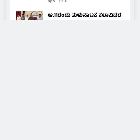
ago
0
ಆ.11ರಂದು ತುಳುನಾಟಕ ಕಲಾವಿದರ
ಒಕ್ಕೂಟದ ವಾರ್ಷಿಕ ಪ್ರಶಸ್ತಿ ಪ್ರದಾನ
nammamedia24@gmail.com
2
hours ago
0
About Us
Daily news of coastal Tulunadu, special days and
festivals of Tulunadu, promoting culture and
promoting hidden artists and art, for that we are