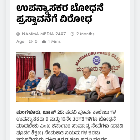
ಉಪನ್ಯಾಸಕರ ಬೋಧನೆ
ಪ್ರಸ್ತಾವನೆಗೆ ವಿರೋಧ
NAMMA MEDIA 24X7
2 Months
Ago
0
1 Mins
ಮಂಗಳೂರು, ಜೂನ್ 25:
ಪದವಿ ಪೂರ್ವ ಕಾಲೇಜುಗಳ
ಉಪನ್ಯಾಸಕರು 9 ಮತ್ತು 10ನೇ ತರಗತಿಗಳಿಗೂ ಬೋಧನೆ
ಮಾಡಬೇಕು ಎಂಬ ಕರ್ನಾಟಕ ಸಾಮಾನ್ಯ ಸೇವೆಗಳು (ಪದವಿ
ಪೂರ್ವ ಶಿಕ್ಷಣ) ನೇಮಕಾತಿ ನಿಯಮಗಳ ಕರಡು