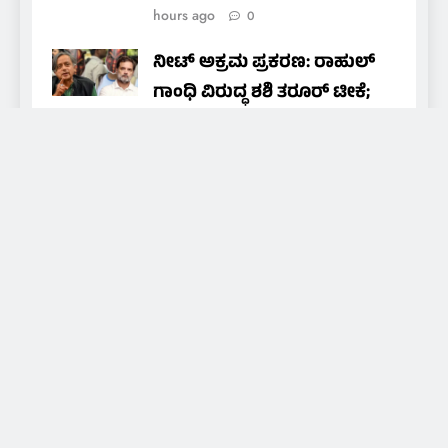
hours ago
0
ನೀಟ್ ಅಕ್ರಮ ಪ್ರಕರಣ: ರಾಹುಲ್
ಗಾಂಧಿ ವಿರುದ್ಧ ಶಶಿ ತರೂರ್ ಟೀಕೆ;
ಕಾಂಗ್ರೆಸ್ ಮರುಚಿಂತನೆ ನಡೆಸಬೇಕು
nammamedia24@gmail.com
15
hours ago
0
About Us
Daily news of coastal Tulunadu, special days and
festivals of Tulunadu, promoting culture and