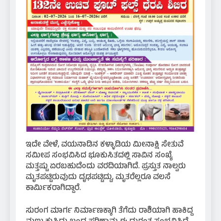
ಇದೇ ವೇಳೆ, ವಯನಾಡಿನ ಕಳ್ಳಾಡಿಯ ಮೀನಾಕ್ಷಿ ಸೇತುವೆ
ಸಮೀಪ ಸಂಭವಿಸಿದ ಭೂಕುಸಿತದಲ್ಲಿ ಸಾವಿನ ಸಂಖ್ಯೆ
ಮತ್ತಷ್ಟು ಏರಬಹುದೆಂದು ವರದಿಯಾಗಿದೆ. ಪ್ರಸ್ತುತ ನಾಲ್ವರು
ಮೃತಪಟ್ಟಿರುವುದು ದೃಢಪಟ್ಟಿದ್ದು, ಮೃತರೆಲ್ಲರೂ ವಲಸೆ
ಕಾರ್ಮಿಕರಾಗಿದ್ದಾರೆ.
ಸುರಂಗ ಮಾರ್ಗ ನಿರ್ಮಾಣಕ್ಕಾಗಿ ತೆಗೆದು ರಾಶಿಯಾಗಿ ಹಾಕಿದ್ದ