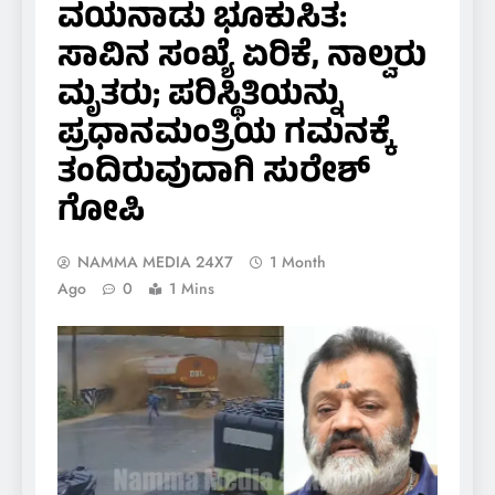
ವಯನಾಡು ಭೂಕುಸಿತ:
ಸಾವಿನ ಸಂಖ್ಯೆ ಏರಿಕೆ, ನಾಲ್ವರು
ಮೃತರು; ಪರಿಸ್ಥಿತಿಯನ್ನು
ಪ್ರಧಾನಮಂತ್ರಿಯ ಗಮನಕ್ಕೆ
ತಂದಿರುವುದಾಗಿ ಸುರೇಶ್
ಗೋಪಿ
NAMMA MEDIA 24X7
1 Month
Ago
0
1 Mins