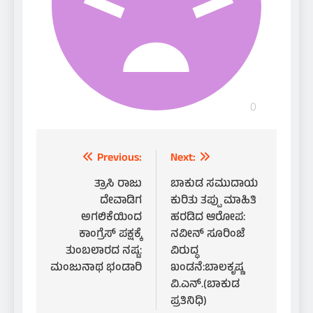
Post
Previous:
Next:
navigation
ತ್ರಾಸಿ ರಾಜು
ಬಾಕುಡ ಸಮುದಾಯ
ದೇವಾಡಿಗ
ಕುರಿತು ತಪ್ಪು ಮಾಹಿತಿ
ಅಗಲಿಕೆಯಿಂದ
ಹರಡಿದ ಆರೋಪ:
ಕಾಂಗ್ರೆಸ್ ಪಕ್ಷಕ್ಕೆ
ನವೀನ್ ಸೂರಿಂಜೆ
ತುಂಬಲಾರದ ನಷ್ಟ:
ವಿರುದ್ಧ
ಮಂಜುನಾಥ ಭಂಡಾರಿ
ಖಂಡನೆ:ಬಾಲಕೃಷ್ಣ
ವಿ.ಎನ್.(ಬಾಕುಡ
ಪ್ರತಿನಿಧಿ)