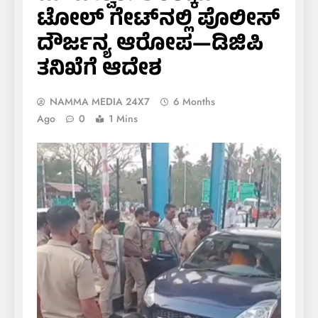
ಟೋಲ್ ಗೇಟ್‌ನಲ್ಲಿ ಪೊಲೀಸ್
ದೌರ್ಜನ್ಯ ಆರೋಪ—ಡಿಜಿಪಿ
ತನಿಖೆಗೆ ಆದೇಶ
NAMMA MEDIA 24X7
6 Months
Ago
0
1 Mins