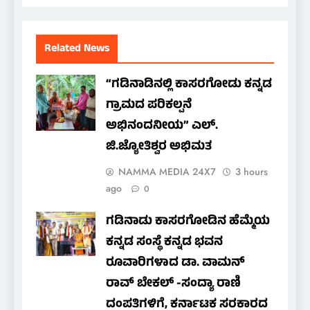
Related News
“ಗಡಿನಾಡಿನಲ್ಲಿ ಕಾಸರಗೋಡು ಕನ್ನಡ
ಗ್ರಾಮದ ಪರಿಕಲ್ಪನೆ
ಅಭಿನಂದನೀಯ” ಎಲ್.
ಜಿ.ಜ್ಯೋತಿಶ್ವರ ಅಭಿಮತ
NAMMA MEDIA 24X7
3 hours
ago
0
ಗಡಿನಾಡು ಕಾಸರಗೋಡಿನ ಹೆಮ್ಮೆಯ
ಕನ್ನಡ ಸಂಸ್ಥೆ ಕನ್ನಡ ಭವನ
ರೂವಾರಿಗಳಾದ ಡಾ. ವಾಮನ್
ರಾವ್ ಬೇಕಲ್ -ಸಂದ್ಯಾ ರಾಣಿ
ದಂಪತಿಗಳಿಗೆ, ಕರ್ನಾಟಕ ಸರಕಾರದ