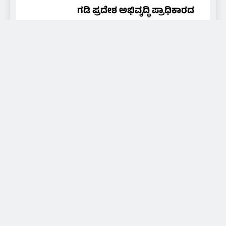
ಗಡಿ ಪ್ರದೇಶ ಅಭಿವೃದ್ಧಿ ಪ್ರಾಧಿಕಾರದ
ವತಿಯಿಂದ ಅಭಿನಂದನೆ-
ಗೌರವಾರ್ಪಣೆ
NAMMA MEDIA 24X7
5 hours
ago
0
About Us
Daily news of coastal Tulunadu, special days and
festivals of Tulunadu, promoting culture and
promoting hidden artists and art, for that we are