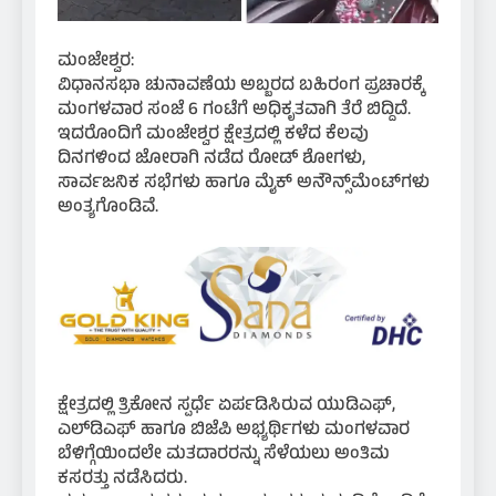
ಮಂಜೇಶ್ವರ:
ವಿಧಾನಸಭಾ ಚುನಾವಣೆಯ ಅಬ್ಬರದ ಬಹಿರಂಗ ಪ್ರಚಾರಕ್ಕೆ
ಮಂಗಳವಾರ ಸಂಜೆ 6 ಗಂಟೆಗೆ ಅಧಿಕೃತವಾಗಿ ತೆರೆ ಬಿದ್ದಿದೆ.
ಇದರೊಂದಿಗೆ ಮಂಜೇಶ್ವರ ಕ್ಷೇತ್ರದಲ್ಲಿ ಕಳೆದ ಕೆಲವು
ದಿನಗಳಿಂದ ಜೋರಾಗಿ ನಡೆದ ರೋಡ್ ಶೋಗಳು,
ಸಾರ್ವಜನಿಕ ಸಭೆಗಳು ಹಾಗೂ ಮೈಕ್ ಅನೌನ್ಸ್‌ಮೆಂಟ್‌ಗಳು
ಅಂತ್ಯಗೊಂಡಿವೆ.
ಕ್ಷೇತ್ರದಲ್ಲಿ ತ್ರಿಕೋನ ಸ್ಪರ್ಧೆ ಏರ್ಪಡಿಸಿರುವ ಯುಡಿಎಫ್,
ಎಲ್‌ಡಿಎಫ್ ಹಾಗೂ ಬಿಜೆಪಿ ಅಭ್ಯರ್ಥಿಗಳು ಮಂಗಳವಾರ
ಬೆಳಿಗ್ಗೆಯಿಂದಲೇ ಮತದಾರರನ್ನು ಸೆಳೆಯಲು ಅಂತಿಮ
ಕಸರತ್ತು ನಡೆಸಿದರು.