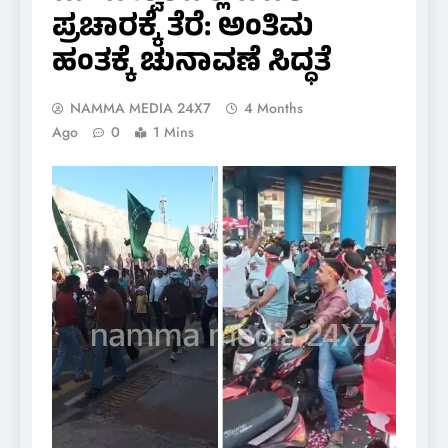
ಪ್ರಚಾರಕ್ಕೆ ತೆರೆ: ಅಂತಿಮ
ಹಂತಕ್ಕೆ ಚುನಾವಣೆ ಸಿದ್ಧತೆ
NAMMA MEDIA 24X7
4 Months
Ago
0
1 Mins