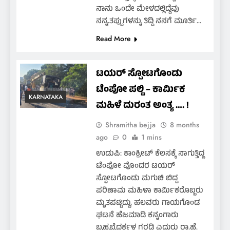
ನಾನು ಒಂದೇ ಮೇಳದಲ್ಲಿದ್ದೆವು
ನನ್ನ.ತಪ್ಪುಗಳನ್ನು ತಿದ್ದಿ ನನಗೆ ಮೂರ್ತಿ…
Read More
ಟಯರ್ ಸ್ಪೋಟಗೊಂಡು
ಟೆಂಪೋ ಪಲ್ಟಿ – ಕಾರ್ಮಿಕ
KARNATAKA
ಮಹಿಳೆ ದುರಂತ ಅಂತ್ಯ …. !
Shramitha bejja
8 months
ago
0
1 mins
ಉಡುಪಿ: ಕಾಂಕ್ರೀಟ್ ಕೆಲಸಕ್ಕೆ ಸಾಗುತ್ತಿದ್ದ
ಟೆಂಪೋ ವೊಂದರ ಟಯರ್
ಸ್ಫೋಟಗೊಂಡು ಮಗುಚಿ ಬಿದ್ದ
ಪರಿಣಾಮ ಮಹಿಳಾ ಕಾರ್ಮಿಕರೊಬ್ಬರು
ಮೃತಪಟ್ಟಿದ್ದು, ಹಲವರು ಗಾಯಗೊಂಡ
ಘಟನೆ ಹೆಜಮಾಡಿ ಕನ್ನಂಗಾರು
ಬ್ರಹ್ಮಬೈದರ್ಕಳ ಗರಡಿ ಎದುರು ರಾ.ಹೆ.