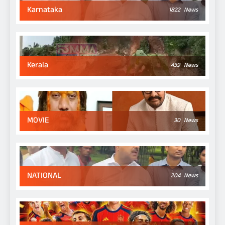
Karnataka
1822
News
Kerala
459
News
MOVIE
30
News
NATIONAL
204
News