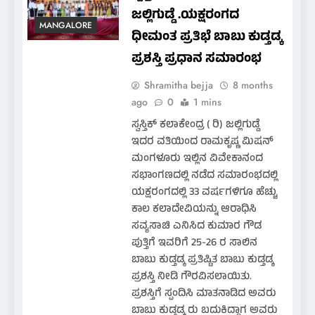
ಜಲ್ಲಿಗುಡ್ಡೆ .ಯಕ್ಷರಂಗದ
MANGALORE
ಧೀಮಂತ ಪ್ರತಿಭೆ ಬಾಬು ಕುಡ್ತಡ್ಕ
ಪ್ರಶಸ್ತಿ ಪ್ರಧಾನ ಸಮಾರಂಭ
Shramitha bejja
8 months
ago
0
1 mins
ಸ್ವಸ್ತಿಕ್ ಕಲಾಕೇಂದ್ರ ( ರಿ) ಜಲ್ಲಿಗುಡ್ಡೆ
ಇದರ ವತಿಯಿಂದ ರಾಮಕೃಷ್ಣ ಮಿಷನ್
ಮಂಗಳೂರು ಇಲ್ಲಿನ ವಿವೇಕಾನಂದ
ಸಭಾಂಗಣದಲ್ಲಿ ನಡೆದ ಸಮಾರಂಭದಲ್ಲಿ
ಯಕ್ಷರಂಗದಲ್ಲಿ 33 ವರ್ಷಗಳಿಗೂ ಹೆಚ್ಚು
ಕಾಲ ಕಲಾದೇವಿಯನ್ನು ಆರಾಧಿಸಿ
ಸವ್ಯಸಾಚಿ ಎನಿಸಿದ ಕುಮಾರ ಗೌಡ
ಪುತ್ತಿಗೆ ಇವರಿಗೆ 25-26 ರ ಸಾಲಿನ
ಬಾಬು ಕುಡ್ತಡ್ಕ ಪ್ರತಿಷ್ಟಿತ ಬಾಬು ಕುಡ್ತಡ್ಕ
ಪ್ರಶಸ್ತಿ ನೀಡಿ ಗೌರವಿಸಲಾಯಿತು.
ಪ್ರಶಸ್ತಿಗೆ ಸ್ಪಂದಿಸಿ ಮಾತನಾಡಿದ ಅವರು
ಬಾಬು ಕುಡ್ತಡ್ಕ ರು ಬದುಕಿದ್ದಾಗ ಅವರು