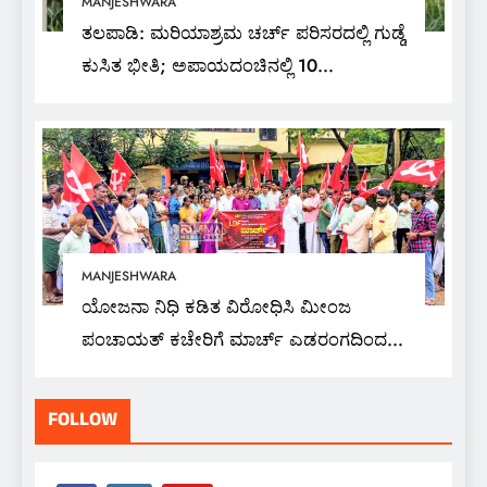
MANJESHWARA
ತಲಪಾಡಿ: ಮರಿಯಾಶ್ರಮ ಚರ್ಚ್ ಪರಿಸರದಲ್ಲಿ ಗುಡ್ಡೆ
ಕುಸಿತ ಭೀತಿ; ಅಪಾಯದಂಚಿನಲ್ಲಿ 10
ಕುಟುಂಬಗಳು ಮತ್ತು ವಾಟರ್ ಟ್ಯಾಂಕ್
MANJESHWARA
ಯೋಜನಾ ನಿಧಿ ಕಡಿತ ವಿರೋಧಿಸಿ ಮೀಂಜ
ಪಂಚಾಯತ್ ಕಚೇರಿಗೆ ಮಾರ್ಚ್ ಎಡರಂಗದಿಂದ
ಪ್ರತಿಭಟನಾ ಮೆರವಣಿಗೆ
FOLLOW