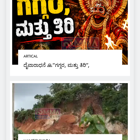
ARTICAL
ದೈವಾರಾಧನೆ 🙏”ಗಗ್ಗರ, ಮತ್ತು ತಿರಿ”,