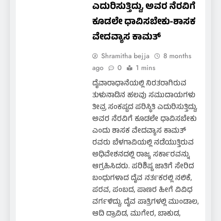
ಎದುರಿಸುತ್ತಿದ್ದು, ಅವರ ನೆರವಿಗೆ
ಕೂಡಲೇ ಧಾವಿಸಬೇಕು-ಶಾಸಕ
ವೇದವ್ಯಾಸ ಕಾಮತ್
Shramitha bejja
8 months
ago
0
1 mins
ದೈವಾರಾಧಾನೆಯಲ್ಲಿ ನಿರತರಾಗಿರುವ
ತುಳುನಾಡಿನ ಹಲವು ಸಮುದಾಯಗಳು
ತೀವ್ರ ಸಂಕಷ್ಟದ ಪರಿಸ್ಥಿತಿ ಎದುರಿಸುತ್ತಿದ್ದು,
ಅವರ ನೆರವಿಗೆ ಕೂಡಲೇ ಧಾವಿಸಬೇಕು
ಎಂದು ಶಾಸಕ ವೇದವ್ಯಾಸ ಕಾಮತ್
ರವರು ಬೆಳಗಾವಿಯಲ್ಲಿ ನಡೆಯುತ್ತಿರುವ
ಅಧಿವೇಶನದಲ್ಲಿ ರಾಜ್ಯ ಸರ್ಕಾರವನ್ನು
ಆಗ್ರಹಿಸಿದರು. ಪರಿಶಿಷ್ಟ ಜಾತಿಗೆ ಸೇರಿದ
ಬಂಧುಗಳಾದ ದೈವ ನರ್ತಕರಲ್ಲಿ ನಲಿಕೆ,
ಪರವ, ಪಂಬದ, ಪಾಣರ ಹೀಗೆ ವಿವಿಧ
ವರ್ಗಳಿದ್ದು, ದೈವ ಪಾತ್ರಿಗಳಲ್ಲಿ ಮುಂಡಾಲ,
ಆದಿ ದ್ರಾವಿಡ, ಮುಗೇರ, ಬಾಕುಡ,