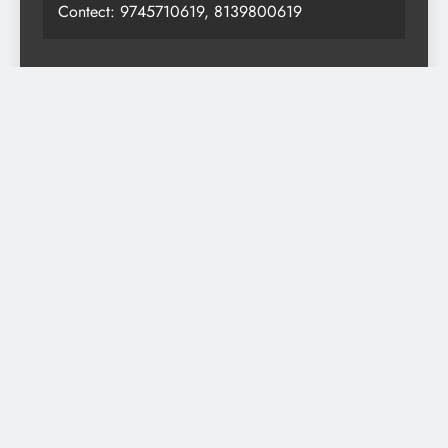
Contect: 9745710619, 8139800619
Most Read
ಮಳೆಯ ಹಾನಿ ಪ್ರದೇಶಗಳಿಗೆ ಸಚಿವ ಯು.ಟಿ. ಖಾದರ್
ಭೇಟಿ; ಪರಿಹಾರಕ್ಕೆ ಒತ್ತಾಯ
ದೈವಾರಾಧನೆ 🙏”ಗಗ್ಗರ, ಮತ್ತು ತಿರಿ”,
ತಲಪಾಡಿ: ಮರಿಯಾಶ್ರಮ ಚರ್ಚ್ ಪರಿಸರದಲ್ಲಿ ಗುಡ್ಡೆ ಕುಸಿತ
ಭೀತಿ; ಅಪಾಯದಂಚಿನಲ್ಲಿ 10 ಕುಟುಂಬಗಳು ಮತ್ತು
ವಾಟರ್ ಟ್ಯಾಂಕ್
ಯೋಜನಾ ನಿಧಿ ಕಡಿತ ವಿರೋಧಿಸಿ ಮೀಂಜ ಪಂಚಾಯತ್
ಕಚೇರಿಗೆ ಮಾರ್ಚ್ ಎಡರಂಗದಿಂದ ಪ್ರತಿಭಟನಾ ಮೆರವಣಿಗೆ