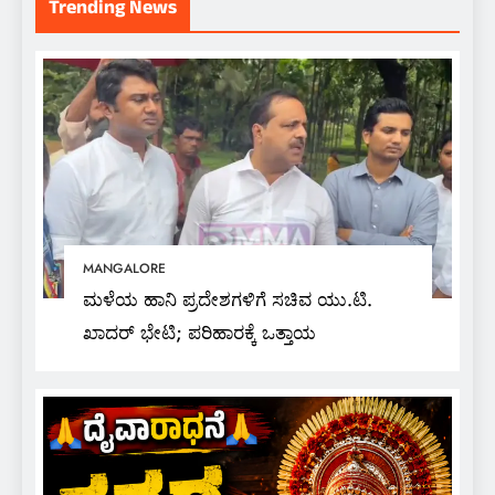
Trending News
MANGALORE
ಮಳೆಯ ಹಾನಿ ಪ್ರದೇಶಗಳಿಗೆ ಸಚಿವ ಯು.ಟಿ.
ಖಾದರ್ ಭೇಟಿ; ಪರಿಹಾರಕ್ಕೆ ಒತ್ತಾಯ