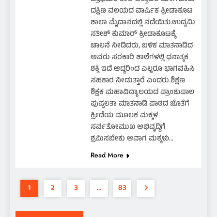
ದಕ್ಷಿಣ ವಲಯದ ವಾರ್ಷಿಕ ಕ್ರೀಡಾಕೂಟ
ಶಾಲಾ ಮೈದಾನದಲ್ಲಿ ನಡೆಯಿತು.ಉದ್ಯಮಿ
ಸತೀಶ್ ಕುಮಾರ್ ಕ್ರೀಡಾಕೂಟಕ್ಕೆ
ಚಾಲನೆ ನೀಡಿದರು, ಬಳಿಕ ಮಾತನಾಡಿದ
ಅವರು ಸರಕಾರಿ ಶಾಲೆಗಳಲ್ಲಿ ಧನಾತ್ಮಕ
ಶಕ್ತಿ ಇದೆ ಆದ್ದರಿಂದ ಎಲ್ಲರೂ ಭಾಗವಹಿಸಿ
ಸಹಕಾರ ನೀಡುತ್ತಾರೆ ಎಂದರು.ಶಿಕ್ಷಣ
ಶಿಕ್ಷಕ ಮಹಾವಿದ್ಯಾಲಯದ ಪ್ರಾಂಶುಪಾಲ
ಪುಷ್ಪಲತಾ ಮಾತನಾಡಿ ಪಾಠದ ಜೊತೆಗೆ
ಕ್ರೀಡೆಯ ಮೂಲಕ ಮಕ್ಕಳ
ಸರ್ವತೋಮುಖ ಅಭಿವೃದ್ಧಿಗೆ
ಶ್ರಮಿಸಬೇಕು ಆವಾಗ ಮಕ್ಕಳು…
Read More
1
2
3
…
83