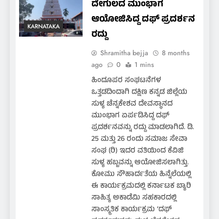
ದೇಗುಲದ ಮುಂಭಾಗ
ಆಯೋಜಿಸಿದ್ದ ದಫ್ ಪ್ರದರ್ಶನ
KARNATAKA
ರದ್ದು
Shramitha bejja
8 months
ago
0
1 mins
ಹಿಂದೂಪರ ಸಂಘಟನೆಗಳ
ಒತ್ತಡದಿಂದಾಗಿ ದಕ್ಷಿಣ ಕನ್ನಡ ಜಿಲ್ಲೆಯ
ಸುಳ್ಯ ಚೆನ್ನಕೇಶವ ದೇವಸ್ಥಾನದ
ಮುಂಭಾಗ ಏರ್ಪಡಿಸಿದ್ದ ದಫ್
ಪ್ರದರ್ಶನವನ್ನು ರದ್ದು ಮಾಡಲಾಗಿದೆ. ಡಿ.
25 ಮತ್ತು 26 ರಂದು ಸಮಾಜ ಸೇವಾ
ಸಂಘ (ರಿ) ಇದರ ವತಿಯಿಂದ ಕೆವಿಜಿ
ಸುಳ್ಯ ಹಬ್ಬವನ್ನು ಆಯೋಜಿಸಲಾಗಿತ್ತು.
ಕೋಮು ಸೌಹಾರ್ದತೆಯ ಹಿನ್ನೆಲೆಯಲ್ಲಿ
ಈ ಕಾರ್ಯಕ್ರಮದಲ್ಲಿ ಕರ್ನಾಟಕ ಬ್ಯಾರಿ
ಸಾಹಿತ್ಯ ಅಕಾಡೆಮಿ ಸಹಕಾರದಲ್ಲಿ
ಸಾಂಸ್ಕ್ರತಿಕ ಕಾರ್ಯಕ್ರಮ ‘ದಫ್