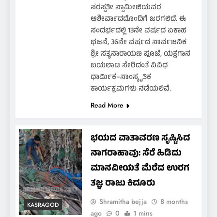
ಸರಸ್ವತೀ ಸ್ವಾಮೀಜಿಯವರ
ಆಶೀರ್ವಾದದೊಂದಿಗೆ ಜರಗಲಿದೆ. ಈ
ಸಂದರ್ಭದಲ್ಲಿ 13ನೇ ವರ್ಷದ ಏಕಾಹ
ಭಜನೆ, 36ನೇ ವರ್ಷದ ಸಾರ್ವಜನಿಕ
ಶ್ರೀ ಸತ್ಯನಾರಾಯಣ ಪೂಜೆ, ಯಕ್ಷಗಾನ
ಬಯಲಾಟ ಸೇರಿದಂತೆ ವಿವಿಧ
ಧಾರ್ಮಿಕ–ಸಾಂಸ್ಕೃತಿಕ
ಕಾರ್ಯಕ್ರಮಗಳು ನಡೆಯಲಿವೆ.
Read More
ಭಯದ ವಾತಾವರಣ ಸೃಷ್ಟಿಸಿದ
ನಾಗರಾಹಾವು: ಸೆರೆ ಹಿಡಿದು
ಮಾನವೀಯತೆ ಮೆರೆದ ಉರಗ
ತಜ್ಞ ರಾಜು ಕಿದೂರು
Shramitha bejja
8 months
KASRAGOD
ago
0
1 mins