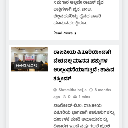
ಸಮಗಾರ ಅಲ್ಲದೇ ರಾಜನ್ ದೈವ
ಪಾತ್ರಿಗಳಾಗಿ ಜೈನ, ಬಂಟ,
ಬಿಲ್ಲವದವರಿದ್ದು, ದೈವದ ಚಾಕರಿ
ಮಾಡುವವರಲ್ಲಿಯೂ…
Read More
ರಾಜಕೀಯ ಪಿತೂರಿಯಿಂದಾಗಿ
ದೇಶದಲ್ಲಿ ಮಾನವ ಹಕ್ಕುಗಳ
MANGALORE
ಉಲ್ಲಂಘನೆಯಾಗುತ್ತಿದೆ : ಶಾಹಿದ
ತಸ್ನೀಮ್
Shramitha bejja
8 months
ago
0
1 mins
ಬಿಸಿರೋಡ್-ಡಿ.10: ರಾಜಕೀಯ
ಪಿತೂರಿಯ ಭಾಗವಾಗಿ ಕಾನೂನುಗಳನ್ನು
ದುರ್ಬಳಕೆ ಮಾಡಿ ಅಮಾಯಕರನ್ನು
ವಿಚಾರಣೆ ಇಲ್ಲದೆ ವರ್ಷಗಟ್ಟಲೆ ಜೈಲಲ್ಲಿ