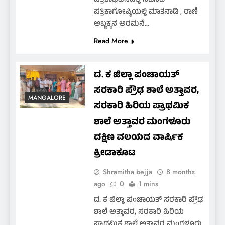
ಪತ್ರಿಕಾಭವನದಲ್ಲಿ ನಡೆಸಿದ
ಪತ್ರಿಕಾಗೋಷ್ಠಿಯಲ್ಲಿ ಮಾತನಾಡಿ , ರಾಣಿ
ಅಬ್ಬಕ್ಕನ ಅರಮನೆ…
Read More
ದ. ಕ ಜಿಲ್ಲಾ ಪಂಚಾಯತ್
ಸರಕಾರಿ ಪ್ರೌಢ ಶಾಲೆ ಅತ್ತಾವರ,
MANGALORE
ಸರಕಾರಿ ಹಿರಿಯ ಪ್ರಾಥಮಿಕ
ಶಾಲೆ ಅತ್ತಾವರ ಮಂಗಳೂರು
ದಕ್ಷಿಣ ವಲಯದ ವಾರ್ಷಿಕ
ಕ್ರೀಡಾಕೂಟ
Shramitha bejja
8 months
ago
0
1 mins
ದ. ಕ ಜಿಲ್ಲಾ ಪಂಚಾಯತ್ ಸರಕಾರಿ ಪ್ರೌಢ
ಶಾಲೆ ಅತ್ತಾವರ, ಸರಕಾರಿ ಹಿರಿಯ
ಪ್ರಾಥಮಿಕ ಶಾಲೆ ಅತ್ತಾವರ ಮಂಗಳೂರು