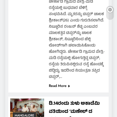
ಚೇರ್ಕಾಡಿ ಗ್ರಾಮದ ಪೇತ್ರಿ-ಮಡಿ
ರಸ್ತೆಯಲ್ಲಿ ಬುಧವಾರ ಬೆಳಿಗ್ಗೆ
ಸಂಭವಿಸಿದೆ. ಮೃತರನ್ನು ಟಿಪ್ಪರ್ ಚಾಲಕ
ಶ್ರೀಕಾಂತ್(26) ಎಂದು ಗುರುತಿಸಲಾಗಿದೆ.
ನಿಟ್ಟೂರಿನ ರಂಜನ್ ಶೆಟ್ಟಿ ಎಂಬವರ
ಮಾಲಕತ್ವದ ಟಿಪ್ಪರ್‌ನ್ನು ಚಾಲಕ
ಶ್ರೀಕಾಂತ್, ನಿಟ್ಟೂರಿನಿಂದ ಜೆಲ್ಲಿ
ಲೋಡ್‌ಗಾಗಿ ಚಲಾಯಿಸಿಕೊಂಡು
ಹೋಗಿದ್ದರು. ಚೇರ್ಕಾಡಿ ಗ್ರಾಮದ ಪೇತ್ರಿ-
ಮಡಿ ರಸ್ತೆಯಲ್ಲಿ ಹೋಗುತ್ತಿದ್ದ ಟಿಪ್ಪರ್,
ರಸ್ತೆಯ ತಿರುವಿನಲ್ಲಿರುವ ರಸ್ತೆ ಹೊಂಡಕ್ಕೆ
ಬಿದ್ದಿದ್ದು, ಇದರಿಂದ ನಿಯಂತ್ರಣ ತಪ್ಪಿದ
ಟಿಪ್ಪರ್,…
Read More
ಡಿ.14ರಂದು ತುಳು ಅಕಾಡೆಮಿ
ವತಿಯಿಂದ ‘ಮಣೇಲ್ ದ
MANGALORE