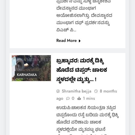
ಪ್ರದರ್ಶನ’ವನ್ನು ಸುಳ್ಯ ಚೆನ್ನಕೇಶವ
ದೇವಸ್ಥಾನದ ಮುಂಭಾಗ
ಆಯೋಜಿಸಲಾಗಿತ್ತು. ದೇವಸ್ಥಾನದ
ಮುಂಭಾಗ ದಫ್ ಪ್ರದರ್ಶನವನ್ನು
ವಿಎಚ್ ಪಿ…
Read More
ಬ್ರಹ್ಮಾವರ: ಮರಕ್ಕೆ ಡಿಕ್ಕಿ‌
ಹೊಡೆದ ಟಿಪ್ಪರ್: ಚಾಲಕ
KARNATAKA
ಸ್ಥಳದಲ್ಲೇ ಮೃತ್ಯು… !
Shramitha bejja
8 months
ago
0
1 mins
ಉಡುಪಿ:ಚಾಲಕನ ನಿಯಂತ್ರಣ ತಪ್ಪಿದ
ಟಿಪ್ಪರೊಂದು ರಸ್ತೆ ಬದಿಯ ಮರಕ್ಕೆ ಢಿಕ್ಕಿ
ಹೊಡೆದ ಪರಿಣಾಮ ಚಾಲಕ
ಸ್ಥಳದಲ್ಲಿಯೇ ಮೃತಪಟ್ಟ ಘಟನೆ