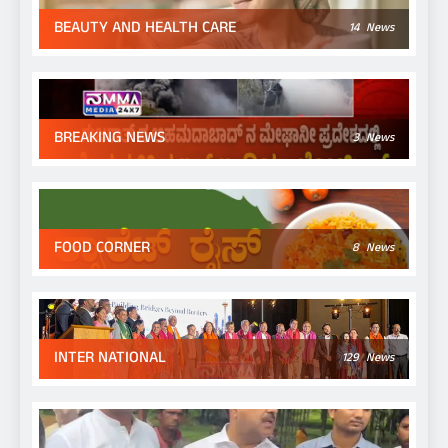
BEAUTY AND HEALTH CARE
14
News
BREAKING NEWS
3
News
FOOD CORNER
8
News
INTER NATIONAL
129
News