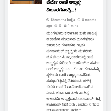
ಪೆರ್ಮೆ ರಾಣಿ ಅಬ್ಬಕ್ಕ’
ವಿಚಾರಗೋಷ್ಠಿ… !
Shramitha bejja
8 months
ago
0
1 mins
ಮಂಗಳೂರು:ಕರ್ನಾಟಕ ತುಳು ಸಾಹಿತ್ಯ
ಅಕಾಡೆಮಿ ವತಿಯಿಂದ ಮಂಗಳೂರು
ತಾಲೂಕಿನ ಗಂಜಿಮಠ ಗ್ರಾಮ
ಪಂಚಾಯತ್ ವ್ಯಾಪ್ತಿಯ ಮಳಲಿಯ
ದ.ಕ.ಜಿ.ಪಂ.ಹಿ.ಪ್ರಾ.ಶಾಲೆಯಲ್ಲಿ ರಾಣಿ
ಅಬ್ಬಕ್ಕನ ಕುರಿತಾಗಿ ‘ಮಣೇಲ್ ದ ಪರ್ಮೆ
ರಾಣಿ ಅಬ್ಬಕ್ಕ’ ಎಂಬ ವಿಚಾರ ಕೂಟವನ್ನು
ಸ್ಥಳೀಯ ರಾಣಿ ಅಬ್ಬಕ್ಕ ಚಾವಡಿಯ
ಸಹಭಾಗಿತ್ವದಲ್ಲಿ ಡಿ.14ರಂದು ಬೆಳಿಗ್ಗೆ
10.00 ಗಂಟೆಗೆ ಆಯೋಜಿಸಲಾಗಿದೆ
ಎಂದು ಕರ್ನಾಟಕ ತುಳು ಸಾಹಿತ್ಯ
ಅಕಾಡೆಮಿ ಅಧ್ಯಕ್ಷರಾದ ತಾರಾನಾಥ್ ಗಟ್ಟಿ
ಕಾಪಿಕಾಡ್ ತಿಳಿಸಿದರು . ಅವರು ನಗರದ