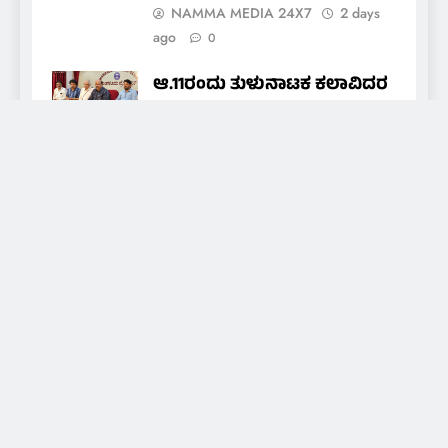
NAMMA MEDIA 24X7
2 days
ago
0
ಆ.11ರಂದು ತುಳುನಾಟಕ ಕಲಾವಿದರ
ಒಕ್ಕೂಟದ ವಾರ್ಷಿಕ ಪ್ರಶಸ್ತಿ ಪ್ರದಾನ
nammamedia24@gmail.com
2
days ago
0
About Us
Daily news of coastal Tulunadu, special days and
festivals of Tulunadu, promoting culture and