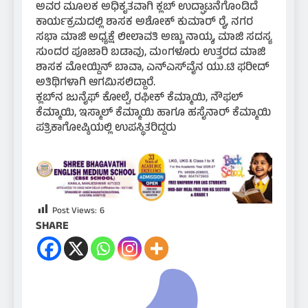
ಅವರ ಮೂಲಕ ಅಧಿಕೃತವಾಗಿ ಕ್ಲಬ್ ಉದ್ಘಾಟನೆಗೊಂಡಿದೆ
ಕಾರ್ಯಕ್ರಮದಲ್ಲಿ ಶಾಸಕ ಅಶೋಕ್ ಕುಮಾರ್ ರೈ, ನಗರ
ಸಭಾ ಮಾಜಿ ಅಧ್ಯಕ್ಷೆ ಲೀಲಾವತಿ ಅಣ್ಣು ನಾಯ್ಕ, ಮಾಜಿ ಸದಸ್ಯ
ಸುಂದರ ಪೂಜಾರಿ ಬಡಾವು, ಮಂಗಳೂರು ಉತ್ತರದ ಮಾಜಿ
ಶಾಸಕ ಮೋಯ್ದಿನ್ ಬಾವಾ, ಎನ್‌ಎಸ್‌ವೈನ ಯು.ಟಿ ಫರೀದ್
ಅತಿಥಿಗಳಾಗಿ ಆಗಮಿಸಲಿದ್ದಾರೆ.
ಕ್ಲಬ್‌ನ ಜುನೈಫ್ ಕೋಲ್ಪೆ, ರಫೀಕ್ ಕೆಮ್ಮಾಯಿ, ನೌಫಲ್
ಕೆಮ್ಮಾಯಿ, ಇಸ್ಮಾಲ್ ಕೆಮ್ಮಾಯಿ ಹಾಗೂ ಹಸೈನಾರ್ ಕೆಮ್ಮಾಯಿ
ಪತ್ರಿಕಾಗೋಷ್ಠಿಯಲ್ಲಿ ಉಪಸ್ಥಿತರಿದ್ದರು
Post Views:
6
SHARE