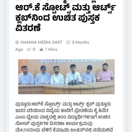
ಆರ್.ಕೆ ಸ್ಪೋಟ್ಸ್ ಮತ್ತು ಆರ್ಟ್ಸ್
ಕ್ಲಬ್‌ನಿಂದ ಉಚಿತ ಪುಸ್ತಕ
ವಿತರಣೆ
NAMMA MEDIA 24X7
3 Months
Ago
0
1 Mins
ಪುತ್ತೂರು:ಆರ್‌ಕೆ ಸ್ಪೋರ್ಟ್ಸ್ ಮತ್ತು ಆರ್ಟ್ಸ್ ಕ್ಲಬ್ ಪುತ್ತೂರು
ಇದರ ವತಿಯಿಂದ ವಿದ್ಯೆಯ ಹಾಡಿಗೆ ಪ್ರೇರಣೆಯ ಕೈ ಹಿಡಿತ
ಎಂಬ ಧ್ಯೇಯ ವಾಕ್ಯದಲ್ಲಿ ೨೦೦ ವಿದ್ಯಾರ್ಥಿಗಳ:ಇಗೆ ಉಚಿತ
ನೋಟ್ ಪುಸ್ತಕಗಳ ವಿತರಣಾ ಕಾರ್ಯಕ್ರಮವು
ಮೇ.೧೦ರಂದು ಬೆಳಿಗ್ಗೆ ಕೆಮ್ಮಾಯಿ ಜಂಕ್ಷನ್‌ನಲ್ಲಿ ನಡೆಯಲಿದೆ