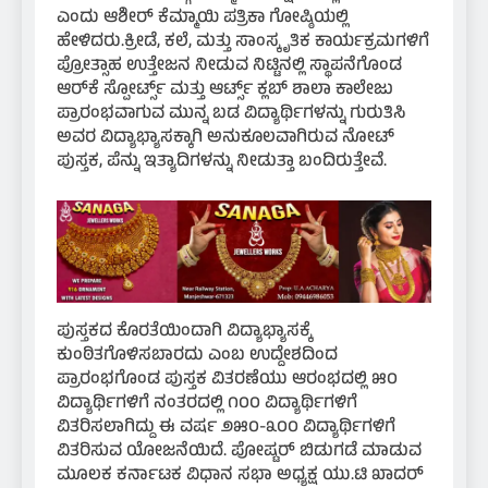
ಎಂದು ಆಶೀರ್ ಕೆಮ್ಮಾಯಿ ಪತ್ರಿಕಾ ಗೋಷ್ಠಿಯಲ್ಲಿ
ಹೇಳಿದರು.ಕ್ರೀಡೆ, ಕಲೆ, ಮತ್ತು ಸಾಂಸ್ಕೃತಿಕ ಕಾರ್ಯಕ್ರಮಗಳಿಗೆ
ಪ್ರೋತ್ಸಾಹ ಉತ್ತೇಜನ ನೀಡುವ ನಿಟ್ಟಿನಲ್ಲಿ ಸ್ಥಾಪನೆಗೊಂಡ
ಆರ್‌ಕೆ ಸ್ಪೋರ್ಟ್ಸ್ ಮತ್ತು ಆರ್ಟ್ಸ್ ಕ್ಲಬ್ ಶಾಲಾ ಕಾಲೇಜು
ಪ್ರಾರಂಭವಾಗುವ ಮುನ್ನ ಬಡ ವಿದ್ಯಾರ್ಥಿಗಳನ್ನು ಗುರುತಿಸಿ
ಅವರ ವಿದ್ಯಾಭ್ಯಾಸಕ್ಕಾಗಿ ಅನುಕೂಲವಾಗಿರುವ ನೋಟ್
ಪುಸ್ತಕ, ಪೆನ್ನು ಇತ್ಯಾದಿಗಳನ್ನು ನೀಡುತ್ತಾ ಬಂದಿರುತ್ತೇವೆ.
ಪುಸ್ತಕದ ಕೊರತೆಯಿಂದಾಗಿ ವಿದ್ಯಾಭ್ಯಾಸಕ್ಕೆ
ಕುಂಠಿತಗೊಳಿಸಬಾರದು ಎಂಬ ಉದ್ದೇಶದಿಂದ
ಪ್ರಾರಂಭಗೊಂಡ ಪುಸ್ತಕ ವಿತರಣೆಯು ಆರಂಭದಲ್ಲಿ ೫೦
ವಿದ್ಯಾರ್ಥಿಗಳಿಗೆ ನಂತರದಲ್ಲಿ ೧೦೦ ವಿದ್ಯಾರ್ಥಿಗಳಿಗೆ
ವಿತರಿಸಲಾಗಿದ್ದು ಈ ವರ್ಷ ೨೫೦-೩೦೦ ವಿದ್ಯಾರ್ಥಿಗಳಿಗೆ
ವಿತರಿಸುವ ಯೋಜನೆಯಿದೆ. ಪೋಷ್ಟರ್ ಬಿಡುಗಡೆ ಮಾಡುವ
ಮೂಲಕ ಕರ್ನಾಟಕ ವಿಧಾನ ಸಭಾ ಅಧ್ಯಕ್ಷ ಯು.ಟಿ ಖಾದರ್