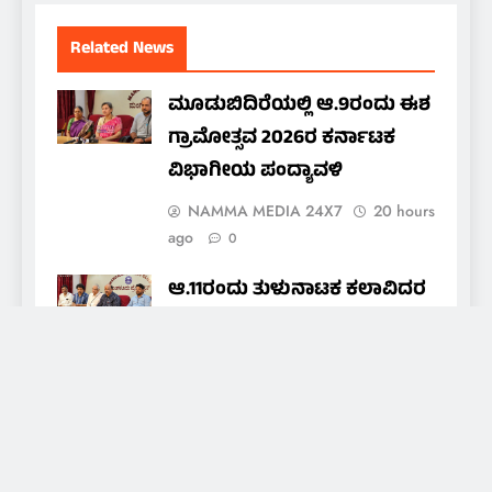
Related News
ಮೂಡುಬಿದಿರೆಯಲ್ಲಿ ಆ.9ರಂದು ಈಶ
ಗ್ರಾಮೋತ್ಸವ 2026ರ ಕರ್ನಾಟಕ
ವಿಭಾಗೀಯ ಪಂದ್ಯಾವಳಿ
NAMMA MEDIA 24X7
20 hours
ago
0
ಆ.11ರಂದು ತುಳುನಾಟಕ ಕಲಾವಿದರ
ಒಕ್ಕೂಟದ ವಾರ್ಷಿಕ ಪ್ರಶಸ್ತಿ ಪ್ರದಾನ
nammamedia24@gmail.com
21
hours ago
0