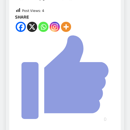
Post Views:
4
SHARE