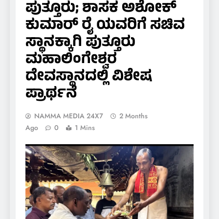
ಪುತ್ತೂರು; ಶಾಸಕ ಅಶೋಕ್
ಕುಮಾರ್ ರೈ ಯವರಿಗೆ ಸಚಿವ
ಸ್ಥಾನಕ್ಕಾಗಿ ಪುತ್ತೂರು
ಮಹಾಲಿಂಗೇಶ್ವರ
ದೇವಸ್ಥಾನದಲ್ಲಿ ವಿಶೇಷ
ಪ್ರಾರ್ಥನೆ
NAMMA MEDIA 24X7
2 Months
Ago
0
1 Mins