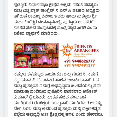
ಪುತ್ತೂರು ವಿಧಾನಸಭಾ ಕ್ಷೇತ್ರದ ಅಕ್ರಮ ಸಮಿತಿ ಸದಸ್ಯರು
ಮತ್ತು ವಿಟ್ಲ ಬ್ಲಾಕ್ ಕಾಂಗ್ರೆಸ್ ನ ಎಸ್ ಸಿ ಘಟಕದ ಅಧ್ಯಕ್ಷರು
ಆಗಿರುವ ರಾಮಣ್ಣ ಪಿಲಿಂಜ ಇವರು ಇಂದು ಪುತ್ತೂರು ಶ್ರೀ
ಮಹಾಲಿಂಗೆಶ್ವರ ದೇವಸ್ಥಾನದಲ್ಲಿ , ಪುತ್ತೂರು ಶಾಸಕರಿಗೆ
ನೂತನ ಸಚಿವ ಸಂಪುಟದಲ್ಲಿ ಮಂತ್ರಿ ಸ್ಥಾನ ಸಿಗಲಿ ಎಂದು
ವಿಶೇಷ ಪ್ರಾರ್ಥನೆ ಮಾಡಿದರು.
ನಮ್ಮಂತ ತಳಮಟ್ಟದ ಕಾರ್ಯಕರ್ತರನ್ನು ಗುರುತಿಸಿ, ನಮಗೆ
ಸ್ಥಾನಮಾನ ನೀಡಿ ಬಡವರ ಪಾಲಿನ ಆಶಾಕಿರಣವಾಗಿರುವ
ಮತ್ತು ಪುತ್ತೂರಿನ ಸಮಗ್ರ ಅಭಿವೃದ್ಧಿಯ ಚಿಂತನೆಯನ್ನು ಸದಾ
ಮಾಡುತ್ತಾ ಬಂದಿರುವ ಪುತ್ತೂರಿನ ಶಾಸಕರಾದ ಅಶೋಕ್
ಕುಮಾರ್‍ ರೈ ಯವರು ನೂತನ ಸಚಿವ ಸಂಪುಟದ
ಮಂತ್ರಿಯಾಗಿ ಈ ಜಿಲ್ಲೆಯ ಉಸ್ತುವಾರಿ ಮಂತ್ರಿಗಳಾಗಿ ಆದಷ್ಟು
ಬೇಗ ಬರಲಿ ಮತ್ತು ಅವರಿಂದ ಪುತ್ತೂರು ಮತ್ತು ದಕ್ಷಿಣಕನ್ನಡ
ಜಿಲ್ಲೆಯ ಅಭಿವೃದ್ಧಿ ಅತೀ ಶ್ರೀಘ್ರದಲ್ಲಿ ಆಗಲಿ ಎಂದು ಹೇಳಿದರು.’