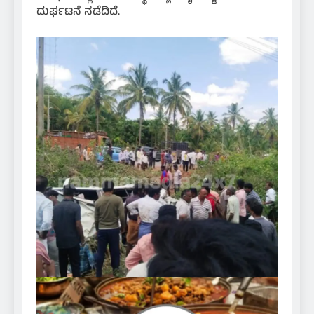
ದುರ್ಘಟನೆ ನಡೆದಿದೆ.