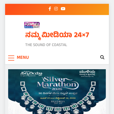
Skip
to
content
ನಮ್ಮ ಮೀಡಿಯಾ 24×7
THE SOUND OF COASTAL
MENU