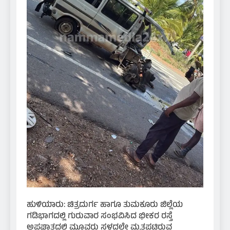
ಹುಳಿಯಾರು: ಚಿತ್ರದುರ್ಗ ಹಾಗೂ ತುಮಕೂರು ಜಿಲ್ಲೆಯ
ಗಡಿಭಾಗದಲ್ಲಿ ಗುರುವಾರ ಸಂಭವಿಸಿದ ಭೀಕರ ರಸ್ತೆ
ಅಪಘಾತದಲ್ಲಿ ಮೂವರು ಸ್ಥಳದಲ್ಲೇ ಮೃತಪಟ್ಟಿರುವ