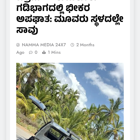
ಗಡಿಭಾಗದಲ್ಲಿ ಭೀಕರ
ಅಪಘಾತ: ಮೂವರು ಸ್ಥಳದಲ್ಲೇ
ಸಾವು
NAMMA MEDIA 24X7
2 Months
Ago
0
1 Mins