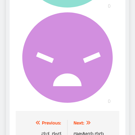
Post
Previous:
Next:
ಮತ್ಸ್ಯಗಂಧ
ರಾಜಕೀಯ ಗುರು