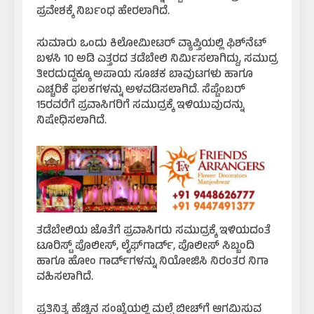
ಪ್ರವೇಶಕ್ಕೆ ನಿರ್ಬಂಧ ಹೇರಲಾಗಿದೆ.
ಸುಮಾರು ಒಂದು ಕಿಲೋಮೀಟರ್ ವ್ಯಾಪ್ತಿಯಲ್ಲಿ ಫಿಶ್‌ನೆಟ್
ಬಳಸಿ 10 ಅಡಿ ಎತ್ತರದ ತಡೆಬೇಲಿ ನಿರ್ಮಿಸಲಾಗಿದ್ದು, ಸಮುದ್ರ
ತೀರದುದ್ದಕ್ಕೂ ಅಪಾಯ ಸೂಚಕ ಬಾವುಟಗಳು ಹಾಗೂ
ಎಚ್ಚರಿಕೆ ಫಲಕಗಳನ್ನು ಅಳವಡಿಸಲಾಗಿದೆ. ಸೆಪ್ಟೆಂಬರ್
15ರವರೆಗೆ ಪ್ರವಾಸಿಗರಿಗೆ ಸಮುದ್ರಕ್ಕೆ ಇಳಿಯುವುದನ್ನು
ನಿಷೇಧಿಸಲಾಗಿದೆ.
ತಡೆಬೇಲಿಯ ಜೊತೆಗೆ ಪ್ರವಾಸಿಗರು ಸಮುದ್ರಕ್ಕೆ ಇಳಿಯದಂತೆ
ಟೂರಿಸ್ಟ್ ಪೊಲೀಸ್, ಲೈಫ್‌ಗಾರ್ಡ್, ಪೊಲೀಸ್ ಸಿಬ್ಬಂದಿ
ಹಾಗೂ ಹೋಂ ಗಾರ್ಡ್‌ಗಳನ್ನು ನಿಯೋಜಿಸಿ ನಿರಂತರ ನಿಗಾ
ವಹಿಸಲಾಗಿದೆ.
ಪ್ರತಿನಿತ್ಯ ಹೆಚ್ಚಿನ ಸಂಖ್ಯೆಯಲ್ಲಿ ಮಲ್ಪೆ ಬೀಚ್‌ಗೆ ಆಗಮಿಸುವ