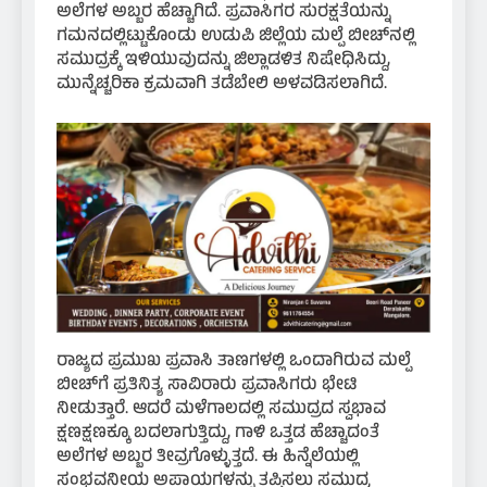
ಅಲೆಗಳ ಅಬ್ಬರ ಹೆಚ್ಚಾಗಿದೆ. ಪ್ರವಾಸಿಗರ ಸುರಕ್ಷತೆಯನ್ನು
ಗಮನದಲ್ಲಿಟ್ಟುಕೊಂಡು ಉಡುಪಿ ಜಿಲ್ಲೆಯ ಮಲ್ಪೆ ಬೀಚ್‌ನಲ್ಲಿ
ಸಮುದ್ರಕ್ಕೆ ಇಳಿಯುವುದನ್ನು ಜಿಲ್ಲಾಡಳಿತ ನಿಷೇಧಿಸಿದ್ದು,
ಮುನ್ನೆಚ್ಚರಿಕಾ ಕ್ರಮವಾಗಿ ತಡೆಬೇಲಿ ಅಳವಡಿಸಲಾಗಿದೆ.
ರಾಜ್ಯದ ಪ್ರಮುಖ ಪ್ರವಾಸಿ ತಾಣಗಳಲ್ಲಿ ಒಂದಾಗಿರುವ ಮಲ್ಪೆ
ಬೀಚ್‌ಗೆ ಪ್ರತಿನಿತ್ಯ ಸಾವಿರಾರು ಪ್ರವಾಸಿಗರು ಭೇಟಿ
ನೀಡುತ್ತಾರೆ. ಆದರೆ ಮಳೆಗಾಲದಲ್ಲಿ ಸಮುದ್ರದ ಸ್ವಭಾವ
ಕ್ಷಣಕ್ಷಣಕ್ಕೂ ಬದಲಾಗುತ್ತಿದ್ದು, ಗಾಳಿ ಒತ್ತಡ ಹೆಚ್ಚಾದಂತೆ
ಅಲೆಗಳ ಅಬ್ಬರ ತೀವ್ರಗೊಳ್ಳುತ್ತದೆ. ಈ ಹಿನ್ನೆಲೆಯಲ್ಲಿ
ಸಂಭವನೀಯ ಅಪಾಯಗಳನ್ನು ತಪ್ಪಿಸಲು ಸಮುದ್ರ