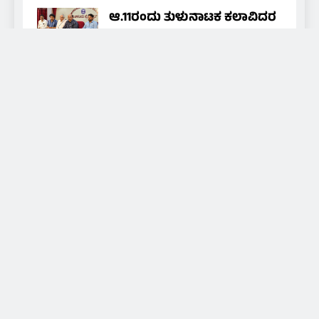
ಆ.11ರಂದು ತುಳುನಾಟಕ ಕಲಾವಿದರ
ಒಕ್ಕೂಟದ ವಾರ್ಷಿಕ ಪ್ರಶಸ್ತಿ ಪ್ರದಾನ
nammamedia24@gmail.com
12
hours ago
0
About Us
Daily news of coastal Tulunadu, special days and
festivals of Tulunadu, promoting culture and
promoting hidden artists and art, for that we are
broadcasting through local cable TV and social