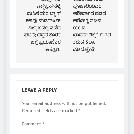
navigation
ಎಕ್ಸ್‌ಪ್ರೆಸ್‌ನಲ್ಲಿ
ಪೂಜಾರಿಯವರ
ಮಹಿಳೆಯರ ಬ್ಯಾಗ್
ಆಶೀರ್ವಾದ ಪಡೆದ
ಕಳವು ಮಡಗಾಂವ್
ಆರೋಗ್ಯ ಸಚಿವ
ನಿಲ್ದಾಣದಲ್ಲಿ ನಡೆದ
ಯು.ಟಿ.
ಘಟನೆ; ಭದ್ರತೆ ಕೊರತೆ
ಖಾದರ್‘ಜಿಲ್ಲೆಗೆ ಗೌರವ
ಬಗ್ಗೆ ಪ್ರಯಾಣಿಕರ
ತರುವ ಕೆಲಸ
ಆಕ್ರೋಶ
ಮಾಡುತ್ತೇನೆ’
LEAVE A REPLY
Your email address will not be published.
Required fields are marked
*
Comment
*