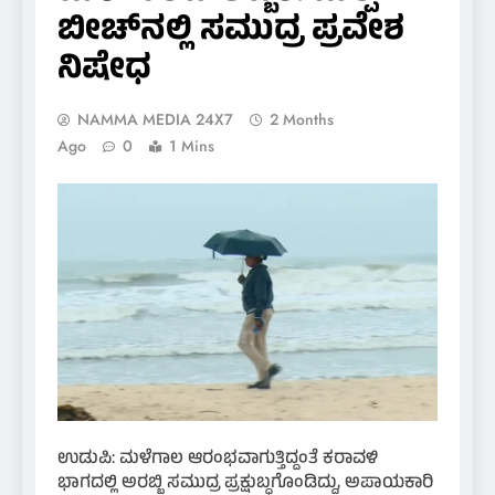
ಬೀಚ್‌ನಲ್ಲಿ ಸಮುದ್ರ ಪ್ರವೇಶ
ನಿಷೇಧ
NAMMA MEDIA 24X7
2 Months
Ago
0
1 Mins
ಉಡುಪಿ: ಮಳೆಗಾಲ ಆರಂಭವಾಗುತ್ತಿದ್ದಂತೆ ಕರಾವಳಿ
ಭಾಗದಲ್ಲಿ ಅರಬ್ಬಿ ಸಮುದ್ರ ಪ್ರಕ್ಷುಬ್ಧಗೊಂಡಿದ್ದು, ಅಪಾಯಕಾರಿ