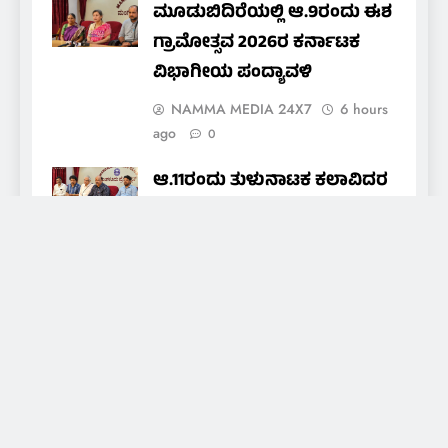
ಮೂಡುಬಿದಿರೆಯಲ್ಲಿ ಆ.9ರಂದು ಈಶ
ಗ್ರಾಮೋತ್ಸವ 2026ರ ಕರ್ನಾಟಕ
ವಿಭಾಗೀಯ ಪಂದ್ಯಾವಳಿ
NAMMA MEDIA 24X7
6 hours
ago
0
ಆ.11ರಂದು ತುಳುನಾಟಕ ಕಲಾವಿದರ
ಒಕ್ಕೂಟದ ವಾರ್ಷಿಕ ಪ್ರಶಸ್ತಿ ಪ್ರದಾನ
nammamedia24@gmail.com
6
hours ago
0
About Us