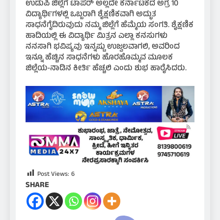
ಉಡುಪಿ ಜಿಲ್ಲೆಗೆ ಟಾಪ‌ರ್ ಅಲ್ಲದೇ ಕರ್ನಾಟಕದ ಅಗ್ರ 10
ವಿದ್ಯಾರ್ಥಿಗಳಲ್ಲಿ ಒಬ್ಬರಾಗಿ ಶೈಕ್ಷಣಿಕವಾಗಿ ಅದ್ಭುತ
ಸಾಧನೆಗೈದಿರುವುದು ನಮ್ಮ ಜಿಲ್ಲೆಗೆ ಹೆಮ್ಮೆಯ ಸಂಗತಿ. ಶೈಕ್ಷಣಿಕ
ಹಾದಿಯಲ್ಲಿ ಈ ವಿದ್ಯಾರ್ಥಿ ಮಿತ್ರನ ಎಲ್ಲಾ ಕನಸುಗಳು
ನನಸಾಗಿ ಭವಿಷ್ಯವು ಇನ್ನಷ್ಟು ಉಜ್ವಲವಾಗಲಿ, ಅವರಿಂದ
ಇನ್ನೂ ಹೆಚ್ಚಿನ ಸಾಧನೆಗಳು ಹೊರಹೊಮ್ಮವ ಮೂಲಕ
ಜಿಲ್ಲೆಯ-ನಾಡಿನ ಕೀರ್ತಿ ಹೆಚ್ಚಲಿ ಎಂದು ಶುಭ ಹಾರೈಸಿದರು.
Post Views:
6
SHARE