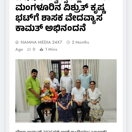
ಮಂಗಳೂರಿನ ವಿಶ್ರುತ್ ಕೃಷ್ಣ
ಭಟ್‌ಗೆ ಶಾಸಕ ವೇದವ್ಯಾಸ
ಕಾಮತ್ ಅಭಿನಂದನೆ
NAMMA MEDIA 24X7
2 Months
Ago
0
1 Mins