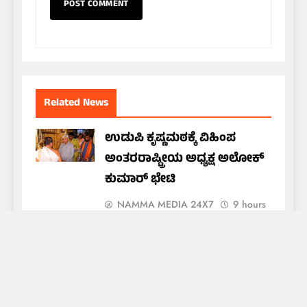
Related News
ಉಡುಪಿ ಕೃಷ್ಣಮಠಕ್ಕೆ ವಿಹಿಂಪ
ಅಂತರರಾಷ್ಟ್ರೀಯ ಅಧ್ಯಕ್ಷ ಅಲೋಕ್
ಕುಮಾರ್ ಭೇಟಿ
NAMMA MEDIA 24X7
9 hours
ago
0
ಕಲ್ಮಾಡಿ ಚರ್ಚ್: ಪ್ರತಿಷ್ಠಾಪನೆಯ
ವಾರ್ಷಿಕ ಮಹೋತ್ಸವದ ನವದಿನಗಳ
ನೊವೆನಾ ಪ್ರಾರ್ಥನೆಗೆ ಚಾಲನೆ