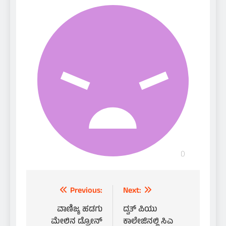
Post
Previous:
Next:
navigation
ವಾಣಿಜ್ಯ ಹಡಗು
ದ್ವತ್ ಪಿಯು
ಮೇಲಿನ ಡ್ರೋನ್
ಕಾಲೇಜಿನಲ್ಲಿ ಸಿಎ