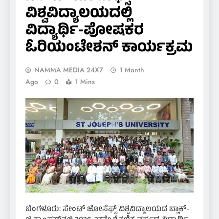
ವಿಶ್ವವಿದ್ಯಾಲಯದಲ್ಲಿ
ವಿದ್ಯಾರ್ಥಿ-ಪೋಷಕರ
ಓರಿಯಂಟೇಶನ್ ಕಾರ್ಯಕ್ರಮ
NAMMA MEDIA 24X7
1 Month
Ago
0
1 Mins
ಬೆಂಗಳೂರು: ಸೇಂಟ್ ಜೋಸೆಫ್ಸ್ ವಿಶ್ವವಿದ್ಯಾಲಯದ ಬ್ಲಾಕ್-