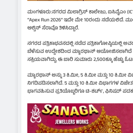
ಮಂಗಳೂರು:ನಗರದ ಮಿಲಾಗ್ರಿಸ್ ಕಾಲೇಜು, ಐಸಿವೈಎಂ (ICY
“Apex Run 2026” ಇದೇ ಮೇ 10ರಂದು ನಡೆಯಲಿದೆ. ಮುಂಜ
ಆಲ್ವಿನ್ ಸೆರಾವೊ ತಿಳಿಸಿದ್ದಾರೆ.
ನಗರದ ಪತ್ರಿಕಾಭವನದಲ್ಲಿ ನಡೆದ ಪತ್ರಿಕಾಗೋಷ್ಠಿಯಲ್ಲಿ ಅ
ಬೆಳೆಸುವ ಉದ್ದೇಶದಿಂದ ಮ್ಯಾರಥಾನ್ ಆಯೋಜಿಸಲಾಗಿದೆ ಎಂ
ಸಕ್ರಿಯವಾಗಿದ್ದು, ಈ ಬಾರಿ ಸುಮಾರು 2,500ಕ್ಕೂ ಹೆಚ್ಚು 
ಮ್ಯಾರಥಾನ್ ಅನ್ನು 3 ಕಿ.ಮೀ, 5 ಕಿ.ಮೀ ಮತ್ತು 10 ಕಿ.ಮೀ
ನಿಗದಿಪಡಿಸಲಾಗಿದೆ. 5 ಮತ್ತು 10 ಕಿ.ಮೀ ವಿಭಾಗಗಳ ವಿ
ಭಾಗವಹಿಸುವ ಪ್ರತಿಯೊಬ್ಬರಿಗೂ ಟಿ-ಶರ್ಟ್, ಫಿನಿಷರ್ ಪದ