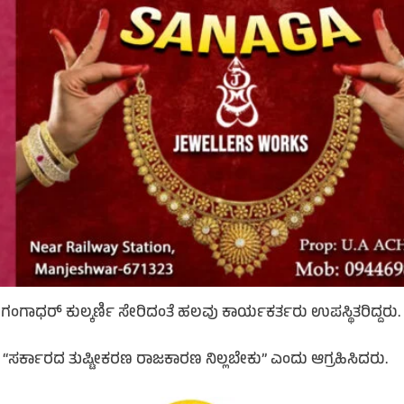
ಗಂಗಾಧರ್ ಕುಲ್ಕರ್ಣಿ ಸೇರಿದಂತೆ ಹಲವು ಕಾರ್ಯಕರ್ತರು ಉಪಸ್ಥಿತರಿದ್ದರು.
 “ಸರ್ಕಾರದ ತುಷ್ಟೀಕರಣ ರಾಜಕಾರಣ ನಿಲ್ಲಬೇಕು” ಎಂದು ಆಗ್ರಹಿಸಿದರು.