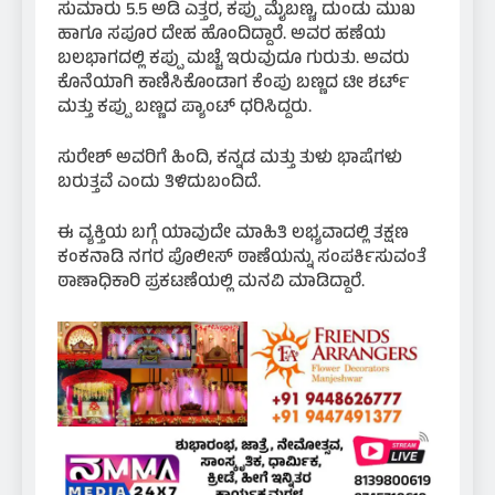
ಸುಮಾರು 5.5 ಅಡಿ ಎತ್ತರ, ಕಪ್ಪು ಮೈಬಣ್ಣ, ದುಂಡು ಮುಖ
ಹಾಗೂ ಸಪೂರ ದೇಹ ಹೊಂದಿದ್ದಾರೆ. ಅವರ ಹಣೆಯ
ಬಲಭಾಗದಲ್ಲಿ ಕಪ್ಪು ಮಚ್ಚೆ ಇರುವುದೂ ಗುರುತು. ಅವರು
ಕೊನೆಯಾಗಿ ಕಾಣಿಸಿಕೊಂಡಾಗ ಕೆಂಪು ಬಣ್ಣದ ಟೀ ಶರ್ಟ್
ಮತ್ತು ಕಪ್ಪು ಬಣ್ಣದ ಪ್ಯಾಂಟ್ ಧರಿಸಿದ್ದರು.
ಸುರೇಶ್ ಅವರಿಗೆ ಹಿಂದಿ, ಕನ್ನಡ ಮತ್ತು ತುಳು ಭಾಷೆಗಳು
ಬರುತ್ತವೆ ಎಂದು ತಿಳಿದುಬಂದಿದೆ.
ಈ ವ್ಯಕ್ತಿಯ ಬಗ್ಗೆ ಯಾವುದೇ ಮಾಹಿತಿ ಲಭ್ಯವಾದಲ್ಲಿ ತಕ್ಷಣ
ಕಂಕನಾಡಿ ನಗರ ಪೊಲೀಸ್ ಠಾಣೆಯನ್ನು ಸಂಪರ್ಕಿಸುವಂತೆ
ಠಾಣಾಧಿಕಾರಿ ಪ್ರಕಟಣೆಯಲ್ಲಿ ಮನವಿ ಮಾಡಿದ್ದಾರೆ.