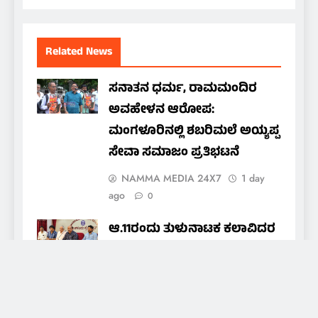
Related News
ಸನಾತನ ಧರ್ಮ, ರಾಮಮಂದಿರ
ಅವಹೇಳನ ಆರೋಪ:
ಮಂಗಳೂರಿನಲ್ಲಿ ಶಬರಿಮಲೆ ಅಯ್ಯಪ್ಪ
ಸೇವಾ ಸಮಾಜಂ ಪ್ರತಿಭಟನೆ
NAMMA MEDIA 24X7
1 day
ago
0
ಆ.11ರಂದು ತುಳುನಾಟಕ ಕಲಾವಿದರ
ಒಕ್ಕೂಟದ ವಾರ್ಷಿಕ ಪ್ರಶಸ್ತಿ ಪ್ರದಾನ
nammamedia24@gmail.com
1
day ago
0