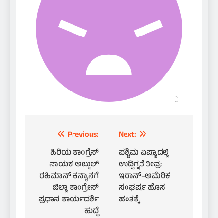
Post
Previous:
Next:
navigation
ಹಿರಿಯ ಕಾಂಗ್ರೆಸ್
ಪಶ್ಚಿಮ ಏಷ್ಯಾದಲ್ಲಿ
ನಾಯಕ ಅಬ್ದುಲ್
ಉದ್ವಿಗ್ನತೆ ತೀವ್ರ:
ರಹಿಮಾನ್ ಕನ್ಯಾನಗೆ
ಇರಾನ್–ಅಮೆರಿಕ
ಜಿಲ್ಲಾ ಕಾಂಗ್ರೇಸ್
ಸಂಘರ್ಷ ಹೊಸ
ಪ್ರಧಾನ ಕಾರ್ಯದರ್ಶಿ
ಹಂತಕ್ಕೆ
ಹುದ್ದೆ