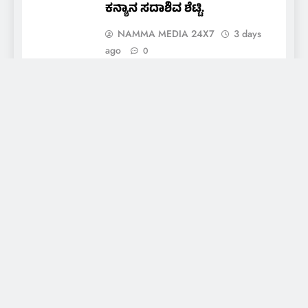
ಕನ್ಯಾನ ಸದಾಶಿವ ಶೆಟ್ಟಿ.
NAMMA MEDIA 24X7
3 days
ago
0
ಇರಾನ್ ಮೇಲಿನ ದಾಳಿಗೆ ಬ್ರೇಕ್:
ಗಲ್ಫ್ ನಾಯಕರ ಸಲಹೆಗೆ ಟ್ರಂಪ್
ಮನ್ನಣೆ
NAMMA MEDIA 24X7
4 days
ago
0
About Us