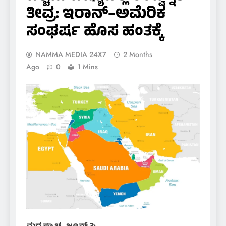
ತೀವ್ರ: ಇರಾನ್–ಅಮೆರಿಕ
ಸಂಘರ್ಷ ಹೊಸ ಹಂತಕ್ಕೆ
NAMMA MEDIA 24X7
2 Months
Ago
0
1 Mins