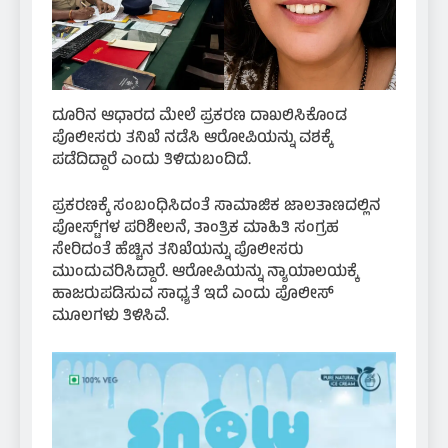
ದೂರಿನ ಆಧಾರದ ಮೇಲೆ ಪ್ರಕರಣ ದಾಖಲಿಸಿಕೊಂಡ
ಪೊಲೀಸರು ತನಿಖೆ ನಡೆಸಿ ಆರೋಪಿಯನ್ನು ವಶಕ್ಕೆ
ಪಡೆದಿದ್ದಾರೆ ಎಂದು ತಿಳಿದುಬಂದಿದೆ.
ಪ್ರಕರಣಕ್ಕೆ ಸಂಬಂಧಿಸಿದಂತೆ ಸಾಮಾಜಿಕ ಜಾಲತಾಣದಲ್ಲಿನ
ಪೋಸ್ಟ್‌ಗಳ ಪರಿಶೀಲನೆ, ತಾಂತ್ರಿಕ ಮಾಹಿತಿ ಸಂಗ್ರಹ
ಸೇರಿದಂತೆ ಹೆಚ್ಚಿನ ತನಿಖೆಯನ್ನು ಪೊಲೀಸರು
ಮುಂದುವರಿಸಿದ್ದಾರೆ. ಆರೋಪಿಯನ್ನು ನ್ಯಾಯಾಲಯಕ್ಕೆ
ಹಾಜರುಪಡಿಸುವ ಸಾಧ್ಯತೆ ಇದೆ ಎಂದು ಪೊಲೀಸ್
ಮೂಲಗಳು ತಿಳಿಸಿವೆ.