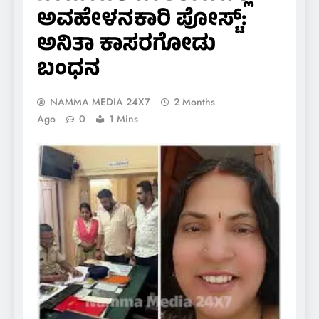
ಅವಹೇಳನಕಾರಿ ಪೋಸ್ಟ್:
ಅನಿತಾ ಕಾಸರಗೋಡು
ಬಂಧನ
NAMMA MEDIA 24X7
2 Months
Ago
0
1 Mins