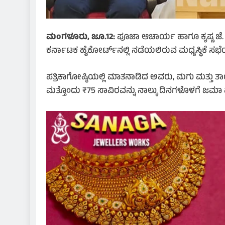
ಮಂಗಳೂರು, ಜೂ.12:
ಪೂಜಾ ಆಚಾರ್ಯ ಹಾಗೂ ಕೃಷ್ಣ ಜೆ. 
ಕರ್ನಾಟಕ ಹೈಕೋರ್ಟ್‌ನಲ್ಲಿ ನಡೆಯಲಿರುವ ಮಧ್ಯಸ್ಥಿಕೆ ಸಭೆಯಲ
ಪತ್ರಿಕಾಗೋಷ್ಠಿಯಲ್ಲಿ ಮಾತನಾಡಿದ ಅವರು, ಮಗು ಮತ್ತು ತ
ಮತ್ತೊಂದು ₹75 ಸಾವಿರವನ್ನು ನಾಲ್ಕು ದಿನಗಳೊಳಗೆ ಜಮ