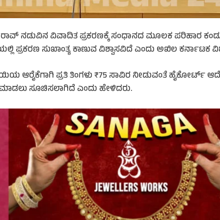
ರಾವ್ ನಡುವಿನ ವಿವಾದಿತ ಪ್ರಕರಣಕ್ಕೆ ಸಂಧಾನದ ಮೂಲಕ ಪರಿಹಾರ ಕಂಡುಕೊಳ
್ಲಿ ಪ್ರಕರಣ ಸುಖಾಂತ್ಯ ಕಾಣುವ ವಿಶ್ವಾಸವಿದೆ ಎಂದು ಅಖಿಲ ಕರ್ನಾಟಕ ವಿಶ್ವಕ
ಾಯಿಯ ಆರೈಕೆಗಾಗಿ ಪ್ರತಿ ತಿಂಗಳು ₹75 ಸಾವಿರ ನೀಡುವಂತೆ ಹೈಕೋರ್ಟ್ ಆದ
ಾ ಮಾಡಲು ಸೂಚಿಸಲಾಗಿದೆ ಎಂದು ಹೇಳಿದರು.