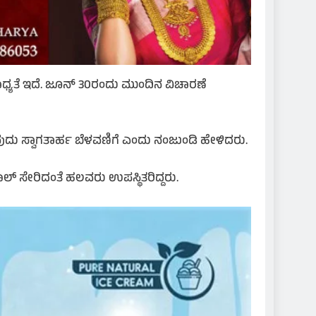
್ಯತೆ ಇದೆ. ಜೂನ್ 30ರಂದು ಮುಂದಿನ ವಿಚಾರಣೆ
ವುದು ಸ್ವಾಗತಾರ್ಹ ಬೆಳವಣಿಗೆ ಎಂದು ನಂಜುಂಡಿ ಹೇಳಿದರು.
ಲ್ ಸೇರಿದಂತೆ ಹಲವರು ಉಪಸ್ಥಿತರಿದ್ದರು.