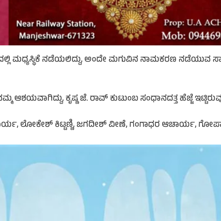
ಲಿ ಮಧ್ಯಸ್ಥಿಕೆ ನಡೆಯಲಿದ್ದು, ಅಂದೇ ಮಗುವಿನ ನಾಮಕರಣ ನಡೆಯುವ ಸಾಧ
ಆಶಯವಾಗಿದ್ದು, ಕೃಷ್ಣ ಜೆ. ರಾವ್ ಕುಟುಂಬ ಸಂಧಾನದತ್ತ ಹೆಜ್ಜೆ ಇಟ್ಟಿರು
ಆಚಾರ್ಯ, ಲೋಕೇಶ್ ಕಿಟ್ಟಣ್ಣಿ, ಜಗದೀಶ್ ವೀಣೆ, ಗಂಗಾಧರ ಆಚಾರ್ಯ, ಗೋಪಾ