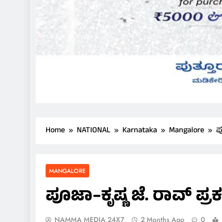
Home
NATIONAL
Karnataka
Mangalore
ಪ
MANGALORE
ಪೂಜಾ–ಕೃಷ್ಣ ಜೆ. ರಾವ್ ಪ್ರಕ
NAMMA MEDIA 24X7
2 Months Ago
0