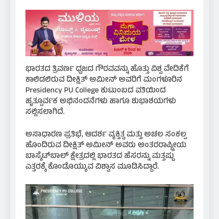
ಭಾರತದ ತ್ರಿವರ್ಣ ಧ್ವಜದ ಗೌರವವನ್ನು ಹೊತ್ತು ವಿಶ್ವ ವೇದಿಕೆಗೆ
ಕಾಲಿಡಲಿರುವ ದೀಕ್ಷಿತ್ ಅಮೀನ್ ಅವರಿಗೆ ಮಂಗಳೂರಿನ
Presidency PU College ಕುಟುಂಬದ ವತಿಯಿಂದ
ಹೃತ್ಪೂರ್ವಕ ಅಭಿನಂದನೆಗಳು ಹಾಗೂ ಶುಭಾಶಯಗಳು
ಸಲ್ಲಿಸಲಾಗಿದೆ.
ಅಸಾಧಾರಣ ಪ್ರತಿಭೆ, ಆದರ್ಶ ವ್ಯಕ್ತಿತ್ವ ಮತ್ತು ಅಚಲ ಸಂಕಲ್ಪ
ಹೊಂದಿರುವ ದೀಕ್ಷಿತ್ ಅಮೀನ್ ಅವರು ಅಂತರರಾಷ್ಟ್ರೀಯ
ಬಾಸ್ಕೆಟ್‌ಬಾಲ್ ಕ್ಷೇತ್ರದಲ್ಲಿ ಭಾರತದ ಹೆಸರನ್ನು ಮತ್ತಷ್ಟು
ಎತ್ತರಕ್ಕೆ ಕೊಂಡೊಯ್ಯುವ ವಿಶ್ವಾಸ ಮೂಡಿಸಿದ್ದಾರೆ.