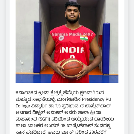
ಕರ್ನಾಟಕದ ಕ್ರೀಡಾ ಕ್ಷೇತ್ರಕ್ಕೆ ಹೆಮ್ಮೆಯ ಕ್ಷಣವಾಗಿರುವ
ಮಹತ್ವದ ಸಾಧನೆಯಲ್ಲಿ, ಮಂಗಳೂರಿನ Presidency PU
College ವಿದ್ಯಾರ್ಥಿ ಹಾಗೂ ಪ್ರತಿಭಾವಂತ ಬಾಸ್ಕೆಟ್‌ಬಾಲ್
ಆಟಗಾರ ದೀಕ್ಷಿತ್ ಅಮೀನ್ ಅವರು ಶಾಲಾ ಕ್ರೀಡಾ
ಮಹಾಸಂಘ (SGFI) ವತಿಯಿಂದ ಆಯ್ಕೆಯಾದ ಭಾರತೀಯ
ಶಾಲಾ ಬಾಲಕರ ಅಂಡರ್-18 ಬಾಸ್ಕೆಟ್‌ಬಾಲ್ ತಂಡದಲ್ಲಿ
ಸ್ಥಾನ ಪಡೆದಿದ್ದಾರೆ. ಅವರು ಜೂನ್ 13ರಿಂದ 23ರವರೆಗೆ