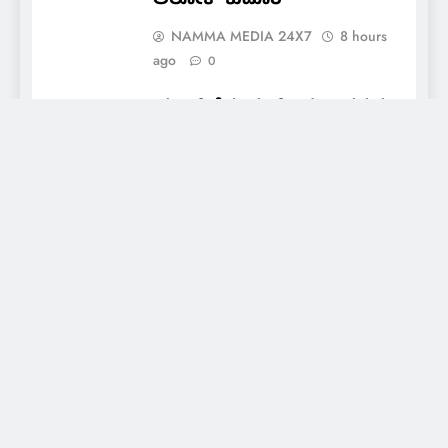
ಅಲೋಕ್ ಕುಮಾರ್
NAMMA MEDIA 24X7
8 hours
ago
0
ಯಂಗ್ ಡೆಮಾಕ್ರಟ್ಸ್ – ದಕ್ಷಿಣ ಕನ್ನಡ
ಡಿಸ್ಟ್ರಿಕ್ಟ್ ಯೂತ್ ಅಸೆಂಬ್ಲಿ”
ಕಾರ್ಯಕ್ರಮದ ದಿನಾಂಕ ಬದಲಾವಣೆ
NAMMA MEDIA 24X7
10 hours
ago
0
About Us