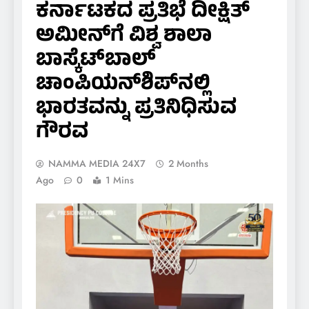
ಕರ್ನಾಟಕದ ಪ್ರತಿಭೆ ದೀಕ್ಷಿತ್
ಅಮೀನ್‌ಗೆ ವಿಶ್ವ ಶಾಲಾ
ಬಾಸ್ಕೆಟ್‌ಬಾಲ್
ಚಾಂಪಿಯನ್‌ಶಿಪ್‌ನಲ್ಲಿ
ಭಾರತವನ್ನು ಪ್ರತಿನಿಧಿಸುವ
ಗೌರವ
NAMMA MEDIA 24X7
2 Months
Ago
0
1 Mins