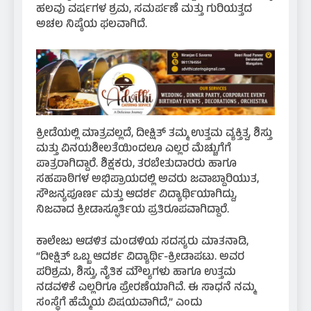
ಹಲವು ವರ್ಷಗಳ ಶ್ರಮ, ಸಮರ್ಪಣೆ ಮತ್ತು ಗುರಿಯತ್ತದ
ಅಚಲ ನಿಷ್ಠೆಯ ಫಲವಾಗಿದೆ.
ಕ್ರೀಡೆಯಲ್ಲಿ ಮಾತ್ರವಲ್ಲದೆ, ದೀಕ್ಷಿತ್ ತಮ್ಮ ಉತ್ತಮ ವ್ಯಕ್ತಿತ್ವ, ಶಿಸ್ತು
ಮತ್ತು ವಿನಯಶೀಲತೆಯಿಂದಲೂ ಎಲ್ಲರ ಮೆಚ್ಚುಗೆಗೆ
ಪಾತ್ರರಾಗಿದ್ದಾರೆ. ಶಿಕ್ಷಕರು, ತರಬೇತುದಾರರು ಹಾಗೂ
ಸಹಪಾಠಿಗಳ ಅಭಿಪ್ರಾಯದಲ್ಲಿ ಅವರು ಜವಾಬ್ದಾರಿಯುತ,
ಸೌಜನ್ಯಪೂರ್ಣ ಮತ್ತು ಆದರ್ಶ ವಿದ್ಯಾರ್ಥಿಯಾಗಿದ್ದು,
ನಿಜವಾದ ಕ್ರೀಡಾಸ್ಫೂರ್ತಿಯ ಪ್ರತಿರೂಪವಾಗಿದ್ದಾರೆ.
ಕಾಲೇಜು ಆಡಳಿತ ಮಂಡಳಿಯ ಸದಸ್ಯರು ಮಾತನಾಡಿ,
“ದೀಕ್ಷಿತ್ ಒಬ್ಬ ಆದರ್ಶ ವಿದ್ಯಾರ್ಥಿ-ಕ್ರೀಡಾಪಟು. ಅವರ
ಪರಿಶ್ರಮ, ಶಿಸ್ತು, ನೈತಿಕ ಮೌಲ್ಯಗಳು ಹಾಗೂ ಉತ್ತಮ
ನಡವಳಿಕೆ ಎಲ್ಲರಿಗೂ ಪ್ರೇರಣೆಯಾಗಿವೆ. ಈ ಸಾಧನೆ ನಮ್ಮ
ಸಂಸ್ಥೆಗೆ ಹೆಮ್ಮೆಯ ವಿಷಯವಾಗಿದೆ,” ಎಂದು