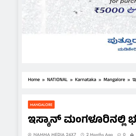
Home
NATIONAL
Karnataka
Mangalore
ಇ
MANGALORE
ಇಸ್ಕಾನ್ ಮಂಗಳೂರಿನಲ್ಲಿ ಭ
NAMMA MEDIA 24X7
2 Months Ago
0