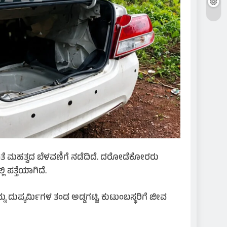
ಸಿದಂತೆ ಮಹತ್ವದ ಬೆಳವಣಿಗೆ ನಡೆದಿದೆ. ದರೋಡೆಕೋರರು
ಿ ಪತ್ತೆಯಾಗಿದೆ.
ನು ದುಷ್ಕರ್ಮಿಗಳ ತಂಡ ಅಡ್ಡಗಟ್ಟಿ, ಕುಟುಂಬಸ್ಥರಿಗೆ ಜೀವ