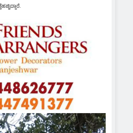
್ಚಿದ್ದಾರೆ.