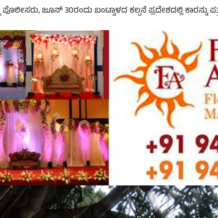
ಸರು, ಜೂನ್ 30ರಂದು ಬಂಟ್ವಾಳದ ಕಲ್ಪನೆ ಪ್ರದೇಶದಲ್ಲಿ ಕಾರನ್ನು ಪತ್ತೆಹಚ