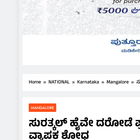
Home
NATIONAL
Karnataka
Mangalore
ಸ
MANGALORE
ಸುರತ್ಕಲ್ ಹೈವೇ ದರೋಡೆ ಪ್
ವ್ಯಾಪಕ ಶೋಧ