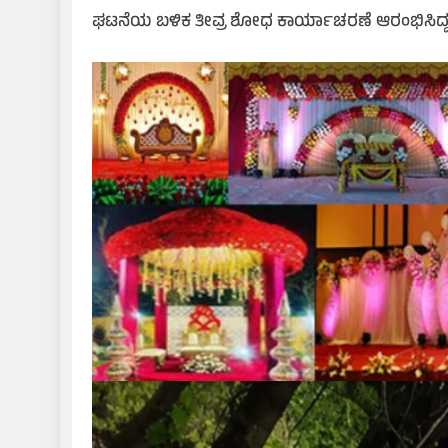
ಘಟನೆಯ ಬಳಿಕ ತೀವ್ರ ಶೋಧ ಕಾರ್ಯಾಚರಣೆ ಆರಂಭಿಸಿದ್ದ ಪೊಲೀ