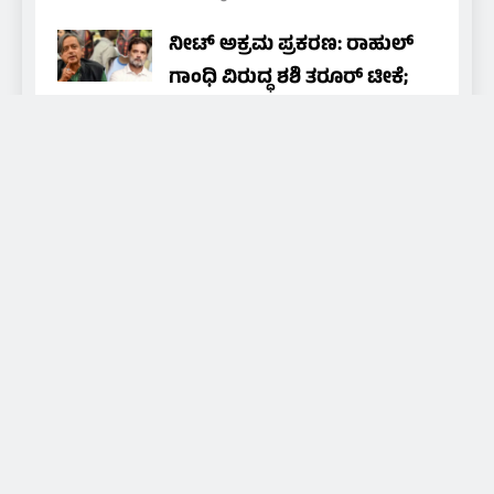
ನೀಟ್ ಅಕ್ರಮ ಪ್ರಕರಣ: ರಾಹುಲ್
ಗಾಂಧಿ ವಿರುದ್ಧ ಶಶಿ ತರೂರ್ ಟೀಕೆ;
ಕಾಂಗ್ರೆಸ್ ಮರುಚಿಂತನೆ ನಡೆಸಬೇಕು
nammamedia24@gmail.com
10
hours ago
0
About Us
Daily news of coastal Tulunadu, special days and
festivals of Tulunadu, promoting culture and
promoting hidden artists and art, for that we are