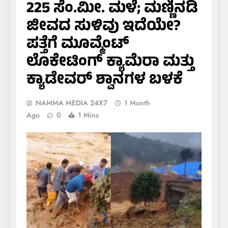
225 ಸೆಂ.ಮೀ. ಮಳೆ; ಮಣ್ಣಿನಡಿ
ಜೀವದ ಸುಳಿವು ಇದೆಯೇ?
ಪತ್ತೆಗೆ ಮೂವ್ಮೆಂಟ್
ಲೊಕೇಟಿಂಗ್ ಕ್ಯಾಮೆರಾ ಮತ್ತು
ಕ್ಯಾಡೇವರ್ ಶ್ವಾನಗಳ ಬಳಕೆ
NAMMA MEDIA 24X7
1 Month
Ago
0
1 Mins