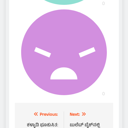
Post
Previous:
Next:
navigation
ಕಳ್ಳಾಡಿ ಭೂಕುಸಿತ:
ಬುಲೆಟ್ ಬೈಕ್‌ನಲ್ಲಿ