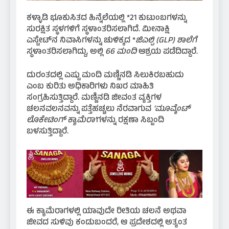
ಕಳ್ಳಾಡಿ ಭೂಕುಸಿತದ ಹಿನ್ನೆಲೆಯಲ್ಲಿ *21 ಕುಟುಂಬಗಳನ್ನು
ಸುರಕ್ಷಿತ ಸ್ಥಳಗಳಿಗೆ ಸ್ಥಳಾಂತರಿಸಲಾಗಿದೆ. ಮೀನಾಕ್ಷಿ
ಎಸ್ಟೇಟ್‌ನ ನಿವಾಸಿಗಳನ್ನು ಚುಳಿಕ್ಕದ *
ಜಿಎಲ್ಪಿ (GLP) ಶಾಲೆಗೆ
ಸ್ಥಳಾಂತರಿಸಲಾಗಿದ್ದು, ಅಲ್ಲಿ
66 ಮಂದಿ
ಆಶ್ರಯ ಪಡೆದಿದ್ದಾರೆ.
ದುರಂತದಲ್ಲಿ ಎಷ್ಟು ಮಂದಿ ಮಣ್ಣಿನಡಿ ಸಿಲುಕಿರಬಹುದು
ಎಂಬ ಕುರಿತು ಅಧಿಕಾರಿಗಳು ನಿಖರ ಮಾಹಿತಿ
ಸಂಗ್ರಹಿಸುತ್ತಿದ್ದಾರೆ. ಮಣ್ಣಿನಡಿ ಜೀವಂತ ವ್ಯಕ್ತಿಗಳ
ಚಲನವಲನವನ್ನು ಪತ್ತೆಹಚ್ಚಲು ನೆರವಾಗುವ
‘ಮೂವ್ಮೆಂಟ್
ಲೊಕೇಟಿಂಗ್ ಕ್ಯಾಮೆರಾ’
ಗಳನ್ನು ರಕ್ಷಣಾ ಸಿಬ್ಬಂದಿ
ಬಳಸುತ್ತಿದ್ದಾರೆ.
ಈ ಕ್ಯಾಮೆರಾಗಳಲ್ಲಿ ಯಾವುದೇ ರೀತಿಯ ಚಲನೆ ಅಥವಾ
ಜೀವದ ಸುಳಿವು ಕಂಡುಬಂದರೆ, ಆ ಪ್ರದೇಶದಲ್ಲಿ ಅತ್ಯಂತ