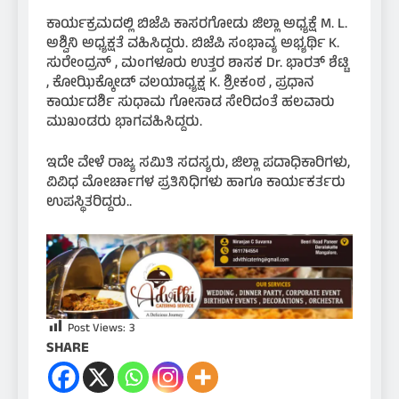
ಕಾರ್ಯಕ್ರಮದಲ್ಲಿ ಬಿಜೆಪಿ ಕಾಸರಗೋಡು ಜಿಲ್ಲಾ ಅಧ್ಯಕ್ಷೆ M. L.
ಅಶ್ವಿನಿ ಅಧ್ಯಕ್ಷತೆ ವಹಿಸಿದ್ದರು. ಬಿಜೆಪಿ ಸಂಭಾವ್ಯ ಅಭ್ಯರ್ಥಿ K.
ಸುರೇಂದ್ರನ್ , ಮಂಗಳೂರು ಉತ್ತರ ಶಾಸಕ Dr. ಭಾರತ್ ಶೆಟ್ಟಿ
, ಕೋಝಿಕ್ಕೋಡ್ ವಲಯಾಧ್ಯಕ್ಷ K. ಶ್ರೀಕಂಠ , ಪ್ರಧಾನ
ಕಾರ್ಯದರ್ಶಿ ಸುಧಾಮ ಗೋಸಾಡ ಸೇರಿದಂತೆ ಹಲವಾರು
ಮುಖಂಡರು ಭಾಗವಹಿಸಿದ್ದರು.
ಇದೇ ವೇಳೆ ರಾಜ್ಯ ಸಮಿತಿ ಸದಸ್ಯರು, ಜಿಲ್ಲಾ ಪದಾಧಿಕಾರಿಗಳು,
ವಿವಿಧ ಮೋರ್ಚಾಗಳ ಪ್ರತಿನಿಧಿಗಳು ಹಾಗೂ ಕಾರ್ಯಕರ್ತರು
ಉಪಸ್ಥಿತರಿದ್ದರು..
Post Views:
3
SHARE