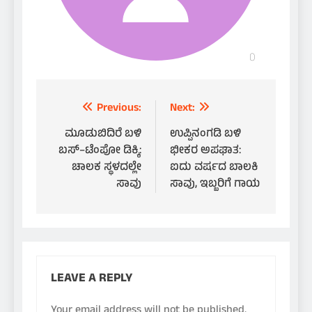
Post
Previous:
Next:
navigation
ಮೂಡುಬಿದಿರೆ ಬಳಿ
ಉಪ್ಪಿನಂಗಡಿ ಬಳಿ
ಬಸ್–ಟೆಂಪೋ ಡಿಕ್ಕಿ:
ಭೀಕರ ಅಪಘಾತ:
ಚಾಲಕ ಸ್ಥಳದಲ್ಲೇ
ಐದು ವರ್ಷದ ಬಾಲಕಿ
ಸಾವು
ಸಾವು, ಇಬ್ಬರಿಗೆ ಗಾಯ
LEAVE A REPLY
Your email address will not be published.