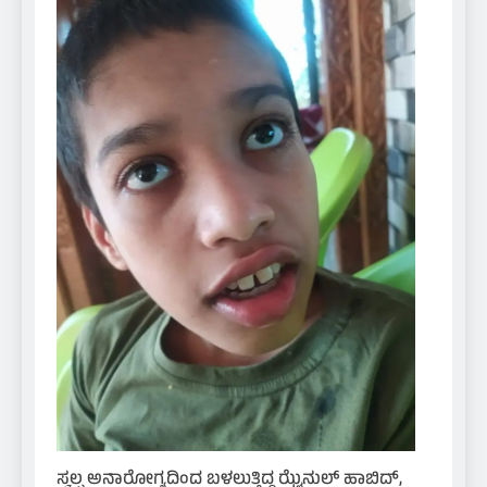
ಸ್ವಲ್ಪ ಅನಾರೋಗ್ಯದಿಂದ ಬಳಲುತ್ತಿದ್ದ ಝೈನುಲ್ ಹಾಬಿದ್,