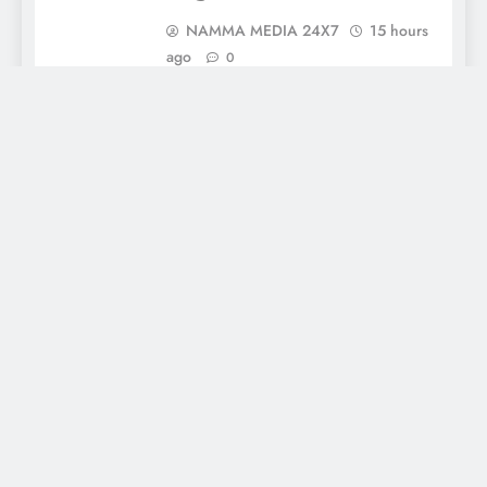
NAMMA MEDIA 24X7
15 hours
ago
0
ಸೋಂಕಾಲಿನಲ್ಲಿ ಅಬೂಬಕ್ಕರ್
ಸಿದ್ದಿಕ್ ಹುತಾತ್ಮ ದಿನಾಚರಣೆ
NAMMA MEDIA 24X7
16 hours
ago
0
About Us
Daily news of coastal Tulunadu, special days and