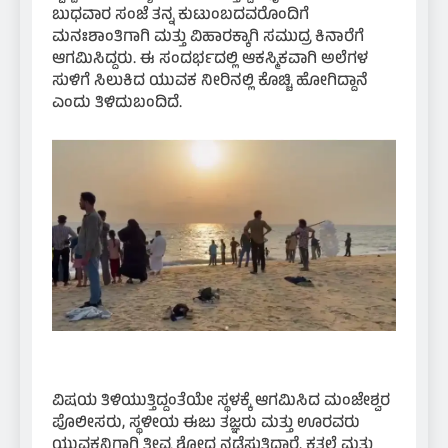
ಬುಧವಾರ ಸಂಜೆ ತನ್ನ ಕುಟುಂಬದವರೊಂದಿಗೆ
ಮನಃಶಾಂತಿಗಾಗಿ ಮತ್ತು ವಿಹಾರಕ್ಕಾಗಿ ಸಮುದ್ರ ಕಿನಾರೆಗೆ
ಆಗಮಿಸಿದ್ದರು. ಈ ಸಂದರ್ಭದಲ್ಲಿ ಆಕಸ್ಮಿಕವಾಗಿ ಅಲೆಗಳ
ಸುಳಿಗೆ ಸಿಲುಕಿದ ಯುವಕ ನೀರಿನಲ್ಲಿ ಕೊಚ್ಚಿ ಹೋಗಿದ್ದಾನೆ
ಎಂದು ತಿಳಿದುಬಂದಿದೆ.
ವಿಷಯ ತಿಳಿಯುತ್ತಿದ್ದಂತೆಯೇ ಸ್ಥಳಕ್ಕೆ ಆಗಮಿಸಿದ ಮಂಜೇಶ್ವರ
ಪೊಲೀಸರು, ಸ್ಥಳೀಯ ಈಜು ತಜ್ಞರು ಮತ್ತು ಊರವರು
ಯುವಕನಿಗಾಗಿ ತೀವ್ರ ಶೋಧ ನಡೆಸುತ್ತಿದ್ದಾರೆ. ಕತ್ತಲೆ ಮತ್ತು