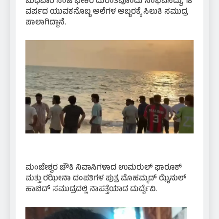
ಬುಧವಾರ ಸಂಜೆ ಭೀಕರ ದುರಂತವೊಂದು ಸಂಭವಿಸಿದ್ದು, 18
ವರ್ಷದ ಯುವಕನೊಬ್ಬ ಅಲೆಗಳ ಅಬ್ಬರಕ್ಕೆ ಸಿಲುಕಿ ಸಮುದ್ರ
ಪಾಲಾಗಿದ್ದಾನೆ.
ಮಂಜೇಶ್ವರ ಚೌಕಿ ನಿವಾಸಿಗಳಾದ ಉಮರುಲ್ ಫಾರೂಕ್
ಮತ್ತು ರಝೀನಾ ದಂಪತಿಗಳ ಪುತ್ರ ಮೊಹಮ್ಮದ್ ಝೈನುಲ್
ಹಾಬಿದ್ ಸಮುದ್ರದಲ್ಲಿ ನಾಪತ್ತೆಯಾದ ದುರ್ದೈವಿ.