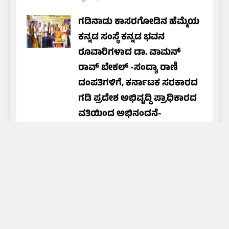
ಗಡಿನಾಡು ಕಾಸರಗೋಡಿನ ಹೆಮ್ಮೆಯ
ಕನ್ನಡ ಸಂಸ್ಥೆ ಕನ್ನಡ ಭವನ
ರೂವಾರಿಗಳಾದ ಡಾ. ವಾಮನ್
ರಾವ್ ಬೇಕಲ್ -ಸಂದ್ಯಾ ರಾಣಿ
ದಂಪತಿಗಳಿಗೆ, ಕರ್ನಾಟಕ ಸರಕಾರದ
ಗಡಿ ಪ್ರದೇಶ ಅಭಿವೃದ್ಧಿ ಪ್ರಾಧಿಕಾರದ
ವತಿಯಿಂದ ಅಭಿನಂದನೆ-
ಗೌರವಾರ್ಪಣೆ
NAMMA MEDIA 24X7
10 hours
ago
0