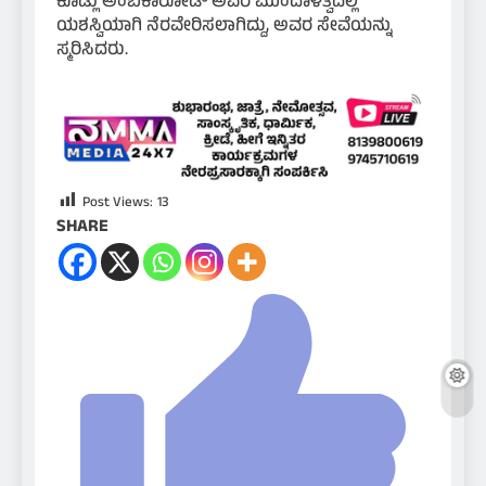
ಕೂಡ್ಲು ಅಂಬಿಕಾರೋಡ್ ಅವರ ಮುಂದಾಳತ್ವದಲ್ಲಿ
ಯಶಸ್ವಿಯಾಗಿ ನೆರವೇರಿಸಲಾಗಿದ್ದು, ಅವರ ಸೇವೆಯನ್ನು
ಸ್ಮರಿಸಿದರು.
Post Views:
13
SHARE