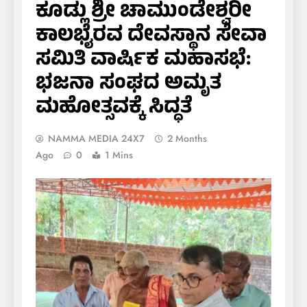
ಕೂಡ್ಲು ಶ್ರೀ ಚಾಮುಂಡೇಶ್ವರೀ
ಕಾಲಭೈರವ ದೇವಸ್ಥಾನ ಸೇವಾ
ಸಮಿತಿ ವಾರ್ಷಿಕ ಮಹಾಸಭೆ:
ಭಜನಾ ಸಂಘದ ಅಮೃತ
ಮಹೋತ್ಸವಕ್ಕೆ ಸಿದ್ಧತೆ
NAMMA MEDIA 24X7
2 Months
Ago
0
1 Mins