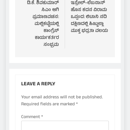
navigation
ಡಿ.ಕೆ. ಶಿವಕುಮಾರ್
ಇಸ್ರೇಲ್–ಲೆಬನಾನ್
ಸಿಎಂ ಆಗಿ
ಹೊಸ ಕದನ ವಿರಾಮ
ಪ್ರಮಾಣವಚನ:
ಒಪ್ಪಂದ: ಲಿಟಾನಿ ನದಿ
ಮಲ್ಲಿಕಟ್ಟೆಯಲ್ಲಿ
ದಕ್ಷಿಣದಲ್ಲಿ ಹಿಜ್ಬುಲ್ಲಾ
ಕಾಂಗ್ರೆಸ್
ಮುಕ್ತ ಭದ್ರತಾ ವಲಯ
ಕಾರ್ಯಕರ್ತರ
ಸಂಭ್ರಮ
LEAVE A REPLY
Your email address will not be published.
Required fields are marked
*
Comment
*