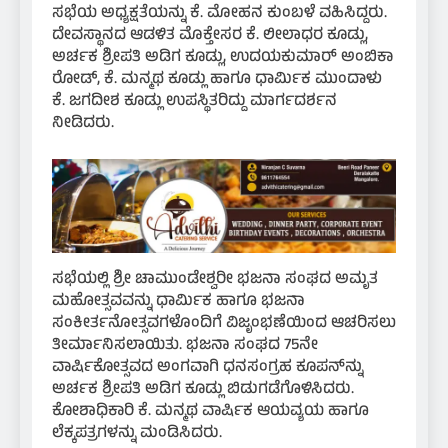
ಸಭೆಯ ಅಧ್ಯಕ್ಷತೆಯನ್ನು ಕೆ. ಮೋಹನ ಕುಂಬಳೆ ವಹಿಸಿದ್ದರು.
ದೇವಸ್ಥಾನದ ಆಡಳಿತ ಮೊಕ್ತೇಸರ ಕೆ. ಲೀಲಾಧರ ಕೂಡ್ಲು,
ಅರ್ಚಕ ಶ್ರೀಪತಿ ಅಡಿಗ ಕೂಡ್ಲು, ಉದಯಕುಮಾರ್ ಅಂಬಿಕಾ
ರೋಡ್, ಕೆ. ಮನ್ಮಥ ಕೂಡ್ಲು ಹಾಗೂ ಧಾರ್ಮಿಕ ಮುಂದಾಳು
ಕೆ. ಜಗದೀಶ ಕೂಡ್ಲು ಉಪಸ್ಥಿತರಿದ್ದು ಮಾರ್ಗದರ್ಶನ
ನೀಡಿದರು.
ಸಭೆಯಲ್ಲಿ ಶ್ರೀ ಚಾಮುಂಡೇಶ್ವರೀ ಭಜನಾ ಸಂಘದ ಅಮೃತ
ಮಹೋತ್ಸವವನ್ನು ಧಾರ್ಮಿಕ ಹಾಗೂ ಭಜನಾ
ಸಂಕೀರ್ತನೋತ್ಸವಗಳೊಂದಿಗೆ ವಿಜೃಂಭಣೆಯಿಂದ ಆಚರಿಸಲು
ತೀರ್ಮಾನಿಸಲಾಯಿತು. ಭಜನಾ ಸಂಘದ 75ನೇ
ವಾರ್ಷಿಕೋತ್ಸವದ ಅಂಗವಾಗಿ ಧನಸಂಗ್ರಹ ಕೂಪನ್‌ನ್ನು
ಅರ್ಚಕ ಶ್ರೀಪತಿ ಅಡಿಗ ಕೂಡ್ಲು ಬಿಡುಗಡೆಗೊಳಿಸಿದರು.
ಕೋಶಾಧಿಕಾರಿ ಕೆ. ಮನ್ಮಥ ವಾರ್ಷಿಕ ಆಯವ್ಯಯ ಹಾಗೂ
ಲೆಕ್ಕಪತ್ರಗಳನ್ನು ಮಂಡಿಸಿದರು.