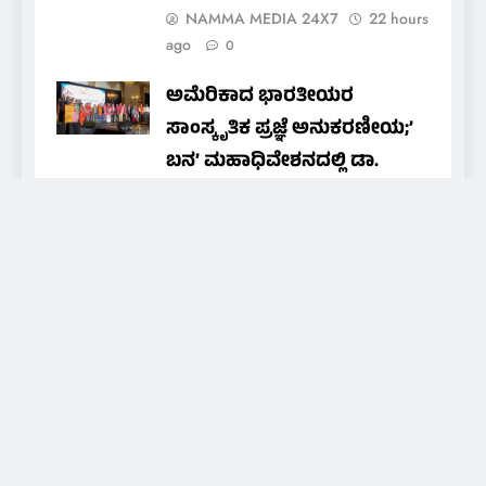
NAMMA MEDIA 24X7
22 hours
ago
0
ಅಮೆರಿಕಾದ ಭಾರತೀಯರ
ಸಾಂಸ್ಕೃತಿಕ ಪ್ರಜ್ಞೆ ಅನುಕರಣೀಯ;’
ಬನ’ ಮಹಾಧಿವೇಶನದಲ್ಲಿ ಡಾ.
ಕನ್ಯಾನ ಸದಾಶಿವ ಶೆಟ್ಟಿ.
NAMMA MEDIA 24X7
5 days
ago
0
About Us