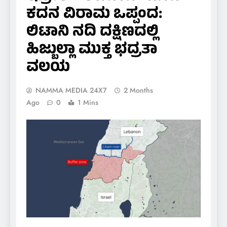
ಕದನ ವಿರಾಮ ಒಪ್ಪಂದ:
ಲಿಟಾನಿ ನದಿ ದಕ್ಷಿಣದಲ್ಲಿ
ಹಿಜ್ಬುಲ್ಲಾ ಮುಕ್ತ ಭದ್ರತಾ
ವಲಯ
NAMMA MEDIA 24X7
2 Months
Ago
0
1 Mins