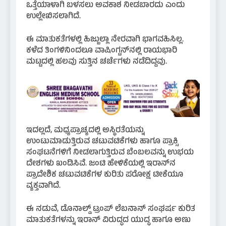
ಒತ್ತೆಯಾಳಾಗಿ ಬಳಸಲು ಅವಕಾಶ ನೀಡಬಾರದು ಎಂದು
ಉಲ್ಲೇಖಿಸಲಾಗಿದೆ.
ಈ ಮಾತುಕತೆಗಳಲ್ಲಿ ಹಿಜ್ಬುಲ್ಲಾ ನೇರವಾಗಿ ಭಾಗವಹಿಸಿಲ್ಲ.
ಕಳೆದ ತಿಂಗಳಿನಿಂದಲೂ ವಾಷಿಂಗ್ಟನ್‌ನಲ್ಲಿ ರಾಯಭಾರಿ
ಮಟ್ಟದಲ್ಲಿ ಹಲವು ಸುತ್ತಿನ ಚರ್ಚೆಗಳು ನಡೆದಿದ್ದವು.
ಇದಲ್ಲದೆ, ಮಧ್ಯಪ್ರಾಚ್ಯದಲ್ಲಿ ಅಸ್ಥಿರತೆಯನ್ನು
ಉಂಟುಮಾಡುತ್ತಿರುವ ಚಟುವಟಿಕೆಗಳು ಹಾಗೂ ಪ್ರಾಕ್ಸಿ
ಸಂಘಟನೆಗಳಿಗೆ ನೀಡಲಾಗುತ್ತಿರುವ ಬೆಂಬಲವನ್ನು ಉಭಯ
ದೇಶಗಳು ಖಂಡಿಸಿವೆ. ಜಂಟಿ ಹೇಳಿಕೆಯಲ್ಲಿ ಇರಾನ್‌ನ
ಪ್ರಾದೇಶಿಕ ಚಟುವಟಿಕೆಗಳ ಕುರಿತು ಪರೋಕ್ಷ ಟೀಕೆಯೂ
ವ್ಯಕ್ತವಾಗಿದೆ.
ಈ ನಡುವೆ, ಡೊನಾಲ್ಡ್ ಟ್ರಂಪ್ ಲೆಬನಾನ್ ಸಂಘರ್ಷ ಕುರಿತ
ಮಾತುಕತೆಗಳನ್ನು ಇರಾನ್ ವಿರುದ್ಧದ ಯುದ್ಧ ಹಾಗೂ ಅಣು