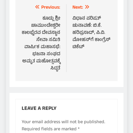
Post
Previous:
Next:
navigation
ಕೂಡ್ಲು ಶ್ರೀ
ವಿಧಾನ ಪರಿಷತ್
ಚಾಮುಂಡೇಶ್ವರೀ
ಚುನಾವಣೆ: ಬಿ.ಕೆ.
ಕಾಲಭೈರವ ದೇವಸ್ಥಾನ
ಹರಿಪ್ರಸಾದ್, ಪಿ.ವಿ.
ಸೇವಾ ಸಮಿತಿ
ಮೋಹನ್‌ಗೆ ಕಾಂಗ್ರೆಸ್
ವಾರ್ಷಿಕ ಮಹಾಸಭೆ:
ಟಿಕೆಟ್
ಭಜನಾ ಸಂಘದ
ಅಮೃತ ಮಹೋತ್ಸವಕ್ಕೆ
ಸಿದ್ಧತೆ
LEAVE A REPLY
Your email address will not be published.
Required fields are marked
*