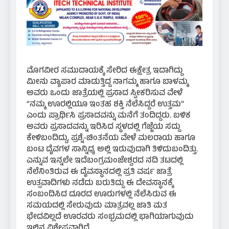
ಮೊಗವೀರ ಸಮುದಾಯಕ್ಕೆ ಸೇರಿದ ಈಕ್ಷೇತ್ರ ಇದಾಗಿದ್ದು
ಮೀನು ವ್ಯಾಪಾರ ಮಾಡುತ್ತಿದ್ದ ನಾಗಮ್ಮ ಹಾಗೂ ಬಾಳಮ್ಮ
ಅವರು ಒಂದು ಜಾತ್ರೆಯಲ್ಲಿ ಪ್ರಸಾದ ಸ್ವೀಕರಿಸುವ ವೇಳೆ
“ನಮ್ಮ ಊರಲ್ಲಿಯೂ ಇಂತಹ ಶಕ್ತಿ ನೆಲೆಸಿದ್ದರೆ ಉತ್ತಮ”
ಎಂದು ಪ್ರಾರ್ಥಿಸಿ ಪ್ರಸಾದವನ್ನು ಮನೆಗೆ ತಂದಿದ್ದರು. ಬಳಿಕ
ಅವರು ಪ್ರಸಾದವನ್ನು ಇರಿಸಿದ ಸ್ಥಳದಲ್ಲಿ ಗೆಜ್ಜೆಯ ಸದ್ದು
ಕೇಳಿಬಂದಿದ್ದು, ಪ್ರಶ್ನೆ-ಚಿಂತನೆಯ ವೇಳೆ ಮಲರಾಯ ಹಾಗೂ
ಬಂಟ ದೈವಗಳ ಸಾನ್ನಿಧ್ಯ ಅಲ್ಲಿ ಇರುವುದಾಗಿ ತಿಳಿದುಬಂದಿತ್ತು.
ಎನ್ನುವ ಇನ್ನಲೇ ಇದೆಬಂಗ್ರಮಂಜೇಶ್ವರದ ನದಿ ತಟದಲ್ಲಿ
ನೆಲೆನಿಂತಿರುವ ಈ ದೈವಸ್ಥಾನದಲ್ಲಿ ಪ್ರತಿ ವರ್ಷ ಜಾತ್ರೆ
ಉತ್ಸವಾದಿಗಳು ನಡೆದು ಬರುತಿದ್ದು ಈ ದೇವಸ್ಥಾನಕ್ಕೆ
ಸಂಬಂದಿಸಿದ ದೂರದ ಊರುಗಳಲ್ಲಿ ನೆಲೆಸಿರುವ ಈ
ಸಮಯದಲ್ಲಿ ಸೇರುವುದು ಮಾತ್ರವಲ್ಲ ಜಾತಿ ಮತ
ಭೇದವಿಲ್ಲದೆ ಊರವರು ಸಂಭ್ರಮದಲ್ಲಿ ಭಾಗಿಯಾಗುವುದು
ಇಲ್ಲಿನ ವಿಶೇಷವಾಗಿದೆ