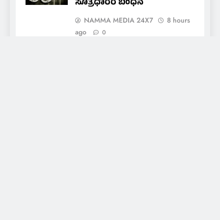
ಸೂತ್ರಧಾರರ ಬಂಧನ
NAMMA MEDIA 24X7
8 hours
ago
0
ಸೋಂಕಾಲಿನಲ್ಲಿ ಅಬೂಬಕ್ಕರ್
ಸಿದ್ದಿಕ್ ಹುತಾತ್ಮ ದಿನಾಚರಣೆ
NAMMA MEDIA 24X7
9 hours
ago
0
About Us
Daily news of coastal Tulunadu, special days and