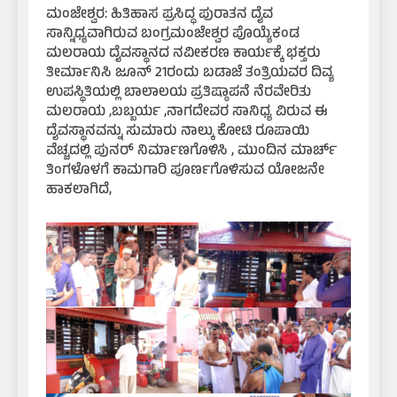
ಮಂಜೇಶ್ವರ: ಹಿತಿಹಾಸ ಪ್ರಸಿದ್ಧ ಪುರಾತನ ದೈವ
ಸಾನ್ನಿಧ್ಯವಾಗಿರುವ ಬಂಗ್ರಮಂಜೇಶ್ವರ ಪೊಯ್ಯೆಕಂಡ
ಮಲರಾಯ ದೈವಸ್ಥಾನದ ನವೀಕರಣ ಕಾರ್ಯಕ್ಕೆ ಭಕ್ತರು
ತೀರ್ಮಾನಿಸಿ ಜೂನ್ 21ರಂದು ಬಡಾಜೆ ತಂತ್ರಿಯವರ ದಿವ್ಯ
ಉಪಸ್ಥಿತಿಯಲ್ಲಿ ಬಾಲಾಲಯ ಪ್ರತಿಷ್ಠಾಪನೆ ನೆರವೇರಿತು
ಮಲರಾಯ ,ಬಬ್ಬರ್ಯ ,ನಾಗದೇವರ ಸಾನಿಧ್ಯ ವಿರುವ ಈ
ದೈವಸ್ಥಾನವನ್ನು ಸುಮಾರು ನಾಲ್ಕು ಕೋಟಿ ರೂಪಾಯಿ
ವೆಚ್ಚದಲ್ಲಿ ಪುನರ್ ನಿರ್ಮಾಣಗೊಳಿಸಿ , ಮುಂದಿನ ಮಾರ್ಚ್
ತಿಂಗಳೊಳಗೆ ಕಾಮಗಾರಿ ಪೂರ್ಣಗೊಳಿಸುವ ಯೋಜನೇ
ಹಾಕಲಾಗಿದೆ,