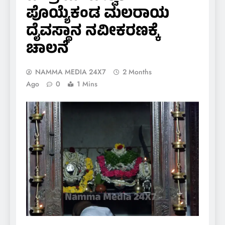
ಪೊಯ್ಯೆಕಂಡ ಮಲರಾಯ
ದೈವಸ್ಥಾನ ನವೀಕರಣಕ್ಕೆ
ಚಾಲನೆ
NAMMA MEDIA 24X7
2 Months
Ago
0
1 Mins