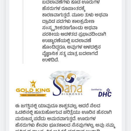
ಬದಲಾವಣೆಗಳು ಕೂಡ ಊರುಗಳ
ಹೆಸರುಗಳ ರೂಪಾಂತರಕ್ಕೆ
ಕಾರಣವಾಗುತ್ತದೆ. ಮೂಲ ತುಳು ಅಥವಾ
ದ್ರಾವಿಡ ಪದಗಳು ಕಾಲಕ್ರಮೇಣ
ಸಂಸ್ಕೃತೀಕರಣಗೊಂಡು ಅಥವಾ
ಪರಕೀಯ ಆಡಳಿತದ ಪ್ರಭಾವದಿಂದಾಗಿ
ಉಚ್ಚಾರಣೆಯಲ್ಲಿ ಬದಲಾವಣೆ
ಹೊಂದಿದ್ದರೂ, ಅವುಗಳ ಆಳದಲ್ಲಿನ
ವೈಜ್ಞಾನಿಕ ಸತ್ಯ ಮಾತ್ರ ಬದಲಾಗದೆ
ಉಳಿದಿದೆ.
ಈ ಜಗತ್ತಿನಲ್ಲಿ ಯಾವುದೂ ಶಾಶ್ವತವಲ್ಲ, ಆದರೆ ನೆಲದ
ಒಡಲಿನಲ್ಲಿ ಹೂತುಹೋಗುವ ಚರಿತ್ರೆಯು ಊರಿನ ಹೆಸರಾಗಿ
ಮರುಜನ್ಮ ಪಡೆದು ಅಮರವಾಗುತ್ತದೆ. ಊರುಗಳ
ಹೆಸರುಗಳು ಕೇವಲ ಭೂತಕಾಲದ ನೆನಪುಗಳಲ್ಲ, ಅವು ನಮ್ಮ