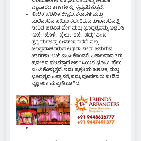
ಜಲಮೂಲಗಳ ಸಂಧಿಸುವಿಕೆಯನ್ನು ಅಥವಾ
ವ್ಯಾಪಾರದ ತಾಣಗಳನ್ನು ಸ್ಪಷ್ಟಪಡಿಸುತ್ತವೆ.
ನೀರಿನ ಹರಿವಿನ ತೀವ್ರತೆ:
ಕರಾವಳಿ ಮತ್ತು
ಮಲೆನಾಡಿನ ಸಮ್ಮಿಲನದಂತಿರುವ ತುಳುನಾಡಿನಲ್ಲಿ
ನೀರಿನ ಹರಿವಿನ ವೇಗ ಮತ್ತು ಭೂದೃಶ್ಯವನ್ನು ಆಧರಿಸಿ
‘ಆಜೆ’, ‘ಹೊಳೆ’, ‘ಬೈಲು’, ‘ಕಜೆ’, ‘ಪಡ್ಪು’ ಎಂಬ
ಪ್ರತ್ಯಯಗಳನ್ನು ಬಳಸಲಾಗುತ್ತದೆ. ಸಣ್ಣ
ಜಲಪ್ರವಾಹವಿರುವ ಅಥವಾ ನೀರು ಜಿನುಗುವ
ಜಾಗಗಳು ‘ಆಜೆ’ ಎನಿಸಿಕೊಂಡರೆ, ವಿಶಾಲವಾದ ತಗ್ಗು
ಪ್ರದೇಶದ ಫಲವತ್ತಾದ ಜಲานಯನ ಭೂಮಿ ‘ಬೈಲು’
ಎನಿಸಿಕೊಳ್ಳುತ್ತದೆ. ಇದು ಪ್ರಕೃತಿಯ ಜಲಚಕ್ರ ಮತ್ತು
ಭೂದೃಶ್ಯದ ವಿನ್ಯಾಸಕ್ಕೆ ನಮ್ಮ ಪೂರ್ವಜರು ನೀಡಿದ
ವೈಜ್ಞಾನಿಕ ಮನ್ನಣೆಯಾಗಿದೆ.