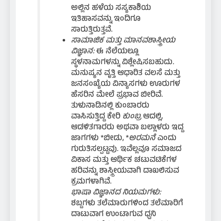
ಅಲ್ಲಿನ ಹಳೆಯ ಸಸ್ಯಕಾಶಿಯ
ಇತಿಹಾಸವನ್ನು ಇಂದಿಗೂ
ಸಾರುತ್ತಿರುತ್ತವೆ.
ಸಾಮಾಜಿಕ ಮತ್ತು ಮಾನವಶಾಸ್ತ್ರೀಯ
ವಿಜ್ಞಾನ:
ಈ ನೆಲೆಯಲ್ಲೂ
ಸ್ಥಳನಾಮಗಳನ್ನು ವಿಶ್ಲೇಷಿಸಬಹುದು.
ಮನುಷ್ಯನ ವೃತ್ತಿ ಆಧಾರಿತ ವಲಸೆ ಮತ್ತು
ಜನಸಂಖ್ಯೆಯ ವಿನ್ಯಾಸಗಳು ಊರುಗಳ
ಹೆಸರಿನ ಮೇಲೆ ಪ್ರಭಾವ ಬೀರಿವೆ.
ತುಳುನಾಡಿನಲ್ಲಿ ಕುಂಬಾರರು
ವಾಸಿಸುತ್ತಿದ್ದ ಕೇರಿ
ಕುಂಬ್ರ
ಆದಲ್ಲಿ,
ಆಡಳಿತಗಾರರು ಅಥವಾ ಬಲ್ಲಾಳರು ಇದ್ದ
ಜಾಗಗಳು *ಬೀಡು, *
ಅರಮನೆ
ಎಂದು
ಗುರುತಿಸಲ್ಪಟ್ಟವು. ಇವೆಲ್ಲವೂ ಸಮಾಜದ
ವಿಕಾಸ ಮತ್ತು ಆರ್ಥಿಕ ಚಟುವಟಿಕೆಗಳ
ಹರಿವನ್ನು ಶಾಸ್ತ್ರೀಯವಾಗಿ ದಾಖಲಿಸುವ
ಕ್ರಮಗಳಾಗಿವೆ.
ಭಾಷಾ ವಿಜ್ಞಾನದ ನಿಯಮಗಳು:
ಶಬ್ದಗಳು ತಲೆಮಾರುಗಳಿಂದ ತಲೆಮಾರಿಗೆ
ದಾಟುವಾಗ ಉಂಟಾಗುವ ಧ್ವನಿ