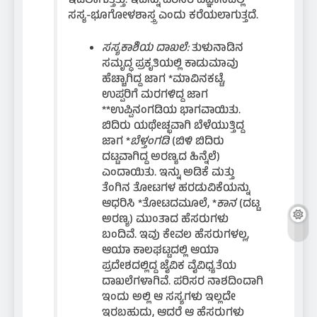
ಇಡಲಾಗುತ್ತಿತ್ತು. ಇದನ್ನು ಪರಿಸರ ವಿಜ್ಞಾನದಲ್ಲಿ
ಸಸ್ಯ-ಭೂಗೋಳಶಾಸ್ತ್ರ ಎಂದು ಕರೆಯಲಾಗುತ್ತದೆ.
ಸಸ್ಯಕಾಶಿಯ ದಾಖಲೆ:
ತುಳುನಾಡಿನ
ಸಮೃದ್ಧ ಪ್ರಕೃತಿಯಲ್ಲಿ ಕಾಡುಮಾವು
ಹೆಚ್ಚಾಗಿದ್ದ ಜಾಗ *ಮಾವಿನಕಟ್ಟೆ,
ಉಪ್ಪರಿಗೆ ಮರಗಳಿದ್ದ ಜಾಗ
**ಉಪ್ಪಿನಂಗಡಿಯ ಭಾಗವಾಯಿತು.
ಬಿದಿರು ಯಥೇಚ್ಛವಾಗಿ ಬೆಳೆಯುತ್ತಿದ್ದ
ಜಾಗ *
ಬೆಳ್ತಂಗಡಿ
(ಬಿಳಿ ಬಿದಿರು
ದಟ್ಟವಾಗಿದ್ದ ಅರಣ್ಯದ ಹಿನ್ನೆಲೆ)
ಎಂದಾಯಿತು. ಇನ್ನು ಅಡಿಕೆ ಮತ್ತು
ತೆಂಗಿನ ತೋಟಗಳ ಹರಡುವಿಕೆಯನ್ನು
ಆಧರಿಸಿ *ತೋಟದಮೂಲೆ, *
ಕಾನ
(ದಟ್ಟ
ಅರಣ್ಯ) ಮುಂತಾದ ಹೆಸರುಗಳು
ಬಂದಿವೆ. ಇವು ಕೇವಲ ಹೆಸರುಗಳಲ್ಲ,
ಆಯಾ ಕಾಲಘಟ್ಟದಲ್ಲಿ ಆಯಾ
ಪ್ರದೇಶದಲ್ಲಿದ್ದ ಜೈವಿಕ ವೈವಿಧ್ಯತೆಯ
ದಾಖಲೆಗಳಾಗಿವೆ. ಪರಿಸರ ನಾಶದಿಂದಾಗಿ
ಇಂದು ಅಲ್ಲಿ ಆ ಸಸ್ಯಗಳು ಇಲ್ಲದೇ
ಇರಬಹುದು, ಆದರೆ ಆ ಹೆಸರುಗಳು