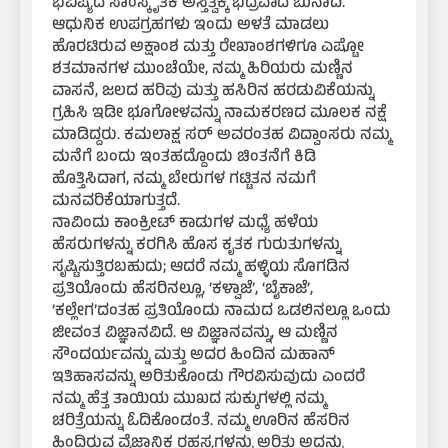
ಭವಿಷ್ಯದ ಸಾಂಸ್ಕೃತಿಕ ಅಸ್ತಿತ್ವಕ್ಕೆ ಭದ್ರವಾದ ಬುನಾದಿ.
ಆಧುನಿಕ ಉಪಗ್ರಹಗಳು ಇಂದು ಅಳತೆ ಮಾಡಲು
ಹೊರಟಿರುವ ಅಕ್ಷಾಂಶ ಮತ್ತು ರೇಖಾಂಶಗಳಿಗೂ ಎಷ್ಟೋ
ಶತಮಾನಗಳ ಮುಂಚೆಯೇ, ನಮ್ಮ ಹಿರಿಯರು ಮಣ್ಣಿನ
ವಾಸನೆ, ಜಲದ ಹರಿವು ಮತ್ತು ಹಸಿರಿನ ಹರಡುವಿಕೆಯನ್ನು
ಗ್ರಹಿಸಿ ಇಡೀ ಭೂಗೋಳವನ್ನು ನಾಮಕರಣದ ಮೂಲಕ ನಕ್ಷೆ
ಮಾಡಿದ್ದರು. ಕಮಲಾಕ್ಷ ಸರ್ ಅವರಂತಹ ವಿದ್ವಾಂಸರು ನಮ್ಮ
ಮನೆಗೆ ಬಂದು ಇಂತಹದ್ದೊಂದು ಚಿಂತನೆಗೆ ಕಿಡಿ
ಹೊತ್ತಿಸಿದಾಗ, ನಮ್ಮ ಬೇರುಗಳ ಗಟ್ಟಿತನ ನಮಗೆ
ಮನವರಿಕೆಯಾಗುತ್ತದೆ.
ನಾವಿಂದು ಕಾಂಕ್ರೀಟ್ ಕಾಡುಗಳ ಮಧ್ಯೆ ಹಳೆಯ
ಹೆಸರುಗಳನ್ನು ಕರಗಿಸಿ ಹೊಸ ಕೃತಕ ಗುರುತುಗಳನ್ನು
ಸೃಷ್ಟಿಸುತ್ತಿರಬಹುದು; ಆದರೆ ನಮ್ಮ ಹಳ್ಳಿಯ ಸೊಗಡಿನ
ಪ್ರತಿಯೊಂದು ಹೆಸರಿನಲ್ಲೂ, ‘ಕಳ್ವಾಜೆ’, ‘ಬೈಕಾಜೆ’,
‘ಕಲ್ಲೇಗ’ದಂತಹ ಪ್ರತಿಯೊಂದು ನಾಮದ ಒಡಲಿನಲ್ಲೂ ಒಂದು
ಜೀವಂತ ವಿಜ್ಞಾನವಿದೆ. ಆ ವಿಜ್ಞಾನವನ್ನು, ಆ ಮಣ್ಣಿನ
ಸೌಂದರ್ಯವನ್ನು ಮತ್ತು ಅದರ ಹಿಂದಿನ ಮಹಾನ್
ಇತಿಹಾಸವನ್ನು ಅರಿತುಕೊಂಡು ಗೌರವಿಸುವುದು ಎಂದರೆ
ನಮ್ಮ ಹೆತ್ತ ತಾಯಿಯ ಮುಖದ ಸುಕ್ಕುಗಳಲ್ಲಿ ನಮ್ಮ
ಚರಿತ್ರೆಯನ್ನು ಓದಿಕೊಂಡಂತೆ. ನಮ್ಮ ಊರಿನ ಹೆಸರಿನ
ಹಿಂದಿರುವ ವೈಜ್ಞಾನಿಕ ರಹಸ್ಯಗಳನ್ನು ಅರಿತು ಅದನ್ನು