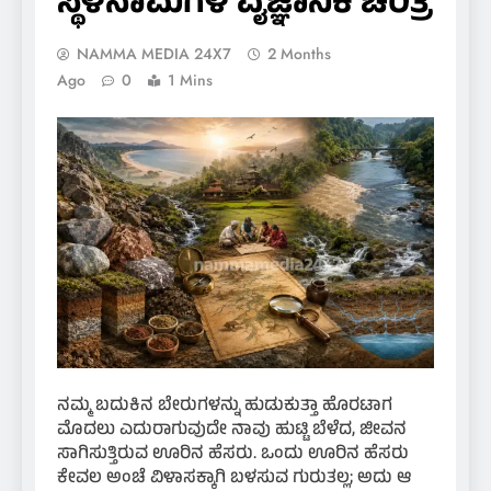
ಸ್ಥಳನಾಮಗಳ ವೈಜ್ಞಾನಿಕ ಚರಿತ್ರೆ
NAMMA MEDIA 24X7
2 Months
Ago
0
1 Mins
ನಮ್ಮ ಬದುಕಿನ ಬೇರುಗಳನ್ನು ಹುಡುಕುತ್ತಾ ಹೊರಟಾಗ
ಮೊದಲು ಎದುರಾಗುವುದೇ ನಾವು ಹುಟ್ಟಿ ಬೆಳೆದ, ಜೀವನ
ಸಾಗಿಸುತ್ತಿರುವ ಊರಿನ ಹೆಸರು. ಒಂದು ಊರಿನ ಹೆಸರು
ಕೇವಲ ಅಂಚೆ ವಿಳಾಸಕ್ಕಾಗಿ ಬಳಸುವ ಗುರುತಲ್ಲ; ಅದು ಆ