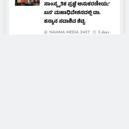
ಸಾಂಸ್ಕೃತಿಕ ಪ್ರಜ್ಞೆ ಅನುಕರಣೀಯ;’
ಬನ’ ಮಹಾಧಿವೇಶನದಲ್ಲಿ ಡಾ.
ಕನ್ಯಾನ ಸದಾಶಿವ ಶೆಟ್ಟಿ.
NAMMA MEDIA 24X7
3 days
ago
0
ಇರಾನ್ ಮೇಲಿನ ದಾಳಿಗೆ ಬ್ರೇಕ್:
ಗಲ್ಫ್ ನಾಯಕರ ಸಲಹೆಗೆ ಟ್ರಂಪ್
ಮನ್ನಣೆ
NAMMA MEDIA 24X7
4 days
ago
0