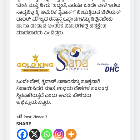
‘ಬೆಂಕಿ ಮತ್ತು ನೀರು’ ಇದ್ದಂತೆ, ಎರಡೂ ಒಂದೇ ವೇಳೆ ಇರಲು
ಸಾಧ್ಯವಿಲ್ಲ ಕ್ಸಿ, ಅಮೆರಿಕ ತೈವಾನ್‌ಗೆ ನೀಡುತ್ತಿರುವ ಬಿಲಿಯನ್
ಡಾಲರ್ ಮೌಲ್ಯದ ಶಸ್ತ್ರಾಸ್ತ್ರ ಒಪ್ಪಂದಗಳನ್ನು ನಿಲ್ಲಿಸಬೇಕು
ಹಾಗೂ ಚೀನಾದ ಆಂತರಿಕ ವಿಚಾರಗಳಲ್ಲಿ ಹಸ್ತಕ್ಷೇಪ
ಮಾಡಬಾರದು ಎಂದಿದ್ದರು.
ಒಂದೇ ವೇಳೆ, ತೈವಾನ್ ವಿಚಾರವನ್ನು ಸೂಕ್ತವಾಗಿ
ನಿಭಾಯಿಸಿದರೆ ಮಾತ್ರ ಉಭಯ ದೇಶಗಳ ಸಂಬಂಧ
ಸ್ಥಿರವಾಗಿರುತ್ತದೆ ಎಂದು ಅವರು ಹೇಳಿದರು
ಅಭಿಪ್ರಾಯಪಟ್ಟರು.
Post Views:
7
SHARE