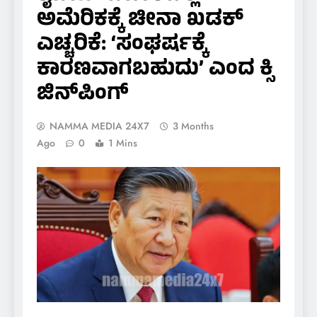
ಅಮೆರಿಕಕ್ಕೆ ಚೀನಾ ಖಡಕ್
ಎಚ್ಚರಿಕೆ: ‘ಸಂಘರ್ಷಕ್ಕೆ
ಕಾರಣವಾಗಬಹುದು’ ಎಂದ ಕ್ಸಿ
ಜಿನ್‌ಪಿಂಗ್
NAMMA MEDIA 24X7
3 Months
Ago
0
1 Mins