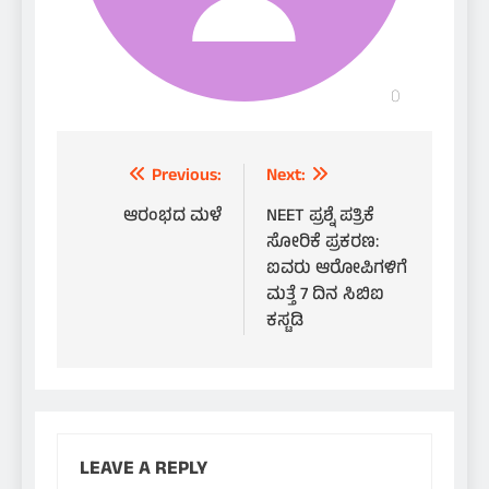
Post
Previous:
Next:
navigation
ಆರಂಭದ ಮಳೆ
NEET ಪ್ರಶ್ನೆ ಪತ್ರಿಕೆ
ಸೋರಿಕೆ ಪ್ರಕರಣ:
ಐವರು ಆರೋಪಿಗಳಿಗೆ
ಮತ್ತೆ 7 ದಿನ ಸಿಬಿಐ
ಕಸ್ಟಡಿ
LEAVE A REPLY