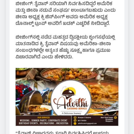
ಬೀಜಿಂಗ್: ತೈವಾನ್ ಸರಿಯಾಗಿ ನಿರ್ವಹಿಸದಿದ್ದರೆ ಅಮೆರಿಕ
ಮತ್ತು ಚೀನಾ ನಡುವೆ ಸಂಘರ್ಷ ಉಂಟಾಗಬಹುದು ಎಂದು
ಚೀನಾ ಅಧ್ಯಕ್ಷ ಕ್ಸಿ ಜಿನ್‌ಪಿಂಗ್ ಅವರು ಅಮೆರಿಕ ಅಧ್ಯಕ್ಷ
ಡೊನಾಲ್ಡ್ ಟ್ರಂಪ್ ಅವರಿಗೆ ಖಡಕ್ ಎಚ್ಚರಿಕೆ ನೀಡಿದ್ದಾರೆ.
ಬೀಜಿಂಗ್‌ನಲ್ಲಿ ನಡೆದ ಮಹತ್ವದ ದ್ವಿಪಕ್ಷೀಯ ಶೃಂಗಸಭೆಯಲ್ಲಿ
ಮಾತನಾಡಿದ ಕ್ಸಿ, ತೈವಾನ್ ವಿಷಯವು ಅಮೆರಿಕಾ–ಚೀನಾ
ಸಂಬಂಧಗಳಲ್ಲೇ ಅತ್ಯಂತ ಹೆಚ್ಚು ಸೂಕ್ಷ್ಮ ಹಾಗೂ ಪ್ರಮುಖ
ವಿಚಾರವಾಗಿದೆ ಎಂದು ಹೇಳಿದರು.
“ತೈವಾನ್ ವಿಚಾರವನ್ನು ತಪ್ಪಾಗಿ ನಿರ್ವಹಿಸಿದರೆ ಉಭಯ