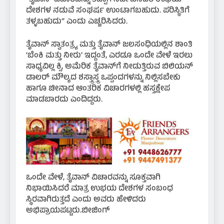
ದೇಶಗಳ ನಡುವೆ ಸಂಘರ್ಷ ಉಂಟಾಗಬಹುದು. ಪರಿಸ್ಥಿತಿಗೆ
ತಳ್ಳಬಹುದು” ಎಂದು ಎಚ್ಚರಿಸಿದರು.
ತೈವಾನ್ ಸ್ವಾತಂತ್ರ್ಯ ಮತ್ತು ತೈವಾನ್ ಜಲಸಂಧಿಯಲ್ಲಿನ ಶಾಂತಿ
‘ಬೆಂಕಿ ಮತ್ತು ನೀರು’ ಇದ್ದಂತೆ, ಎರಡೂ ಒಂದೇ ವೇಳೆ ಇರಲು
ಸಾಧ್ಯವಿಲ್ಲ ಕ್ಸಿ, ಅಮೆರಿಕ ತೈವಾನ್‌ಗೆ ನೀಡುತ್ತಿರುವ ಬಿಲಿಯನ್
ಡಾಲರ್ ಮೌಲ್ಯದ ಶಸ್ತ್ರಾಸ್ತ್ರ ಒಪ್ಪಂದಗಳನ್ನು ನಿಲ್ಲಿಸಬೇಕು
ಹಾಗೂ ಚೀನಾದ ಆಂತರಿಕ ವಿಚಾರಗಳಲ್ಲಿ ಹಸ್ತಕ್ಷೇಪ
ಮಾಡಬಾರದು ಎಂದಿದ್ದರು.
ಒಂದೇ ವೇಳೆ, ತೈವಾನ್ ವಿಚಾರವನ್ನು ಸೂಕ್ತವಾಗಿ
ನಿಭಾಯಿಸಿದರೆ ಮಾತ್ರ ಉಭಯ ದೇಶಗಳ ಸಂಬಂಧ
ಸ್ಥಿರವಾಗಿರುತ್ತದೆ ಎಂದು ಅವರು ಹೇಳಿದರು
ಅಭಿಪ್ರಾಯಪಟ್ಟರು.ಬೀಜಿಂಗ್