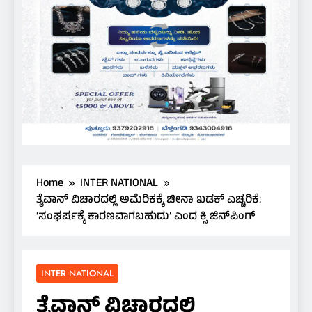
Home
INTER NATIONAL
ತೈವಾನ್ ವಿಚಾರದಲ್ಲಿ ಅಮೆರಿಕಕ್ಕೆ ಚೀನಾ ಖಡಕ್ ಎಚ್ಚರಿಕೆ:
‘ಸಂಘರ್ಷಕ್ಕೆ ಕಾರಣವಾಗಬಹುದು’ ಎಂದ ಕ್ಸಿ ಜಿನ್‌ಪಿಂಗ್
INTER NATIONAL
ತೈವಾನ್ ವಿಚಾರದಲ್ಲಿ