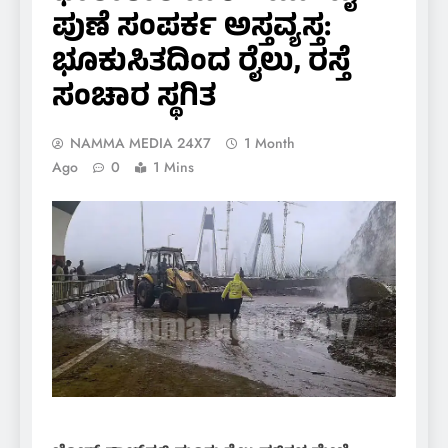
ಪುಣೆ ಸಂಪರ್ಕ ಅಸ್ತವ್ಯಸ್ತ:
ಭೂಕುಸಿತದಿಂದ ರೈಲು, ರಸ್ತೆ
ಸಂಚಾರ ಸ್ಥಗಿತ
NAMMA MEDIA 24X7
1 Month
Ago
0
1 Mins