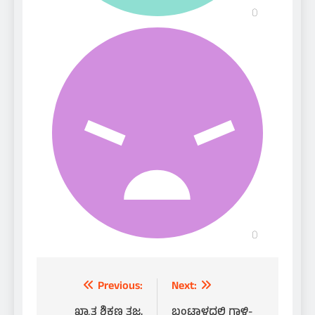
Post
Previous:
Next:
ಖ್ಯಾತ ಶಿಕ್ಷಣ ತಜ್ಞ,
ಬಂಟ್ವಾಳದಲ್ಲಿ ಗಾಳಿ-