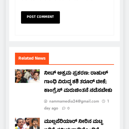
Related News
ನೀಟ್ ಅಕ್ರಮ ಪ್ರಕರಣ: ರಾಹುಲ್
ಗಾಂಧಿ ವಿರುದ್ಧ ಶಶಿ ತರೂರ್ ಟೀಕೆ;
ಕಾಂಗ್ರೆಸ್ ಮರುಚಿಂತನೆ ನಡೆಸಬೇಕು
nammamedia24@gmail.com
1
day ago
0
ಮುಲ್ಲಪೆರಿಯಾರ್ ನೀರಿನ ಮಟ್ಟ