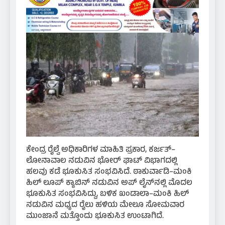
ಕೇಂದ್ರ ರೈಲ್ವೆ ಅಧಿಕಾರಿಗಳ ಮಾಹಿತಿ ಪ್ರಕಾರ, ಕರ್ಜತ್–
ಲೋನಾವಾಲ ನಡುವಿನ ಭೋರ್ ಘಾಟ್ ವಿಭಾಗದಲ್ಲಿ
ಹಲವು ಕಡೆ ಭೂಕುಸಿತ ಸಂಭವಿಸಿದೆ. ಠಾಕುರ್ವಾಡಿ–ಮಂಕಿ
ಹಿಲ್ ಲೂಪ್ ಕ್ಯಾಬಿನ್ ನಡುವಿನ ಅಪ್ ಲೈನ್‌ನಲ್ಲಿ ಮೊದಲ
ಭೂಕುಸಿತ ಸಂಭವಿಸಿದ್ದು, ಬಳಿಕ ಖಂಡಾಲಾ–ಮಂಕಿ ಹಿಲ್
ನಡುವಿನ ಮಧ್ಯದ ರೈಲು ಹಳಿಯ ಮೇಲೂ ಸೋಮವಾರ
ಮುಂಜಾನೆ ಮತ್ತೊಂದು ಭೂಕುಸಿತ ಉಂಟಾಗಿದೆ.