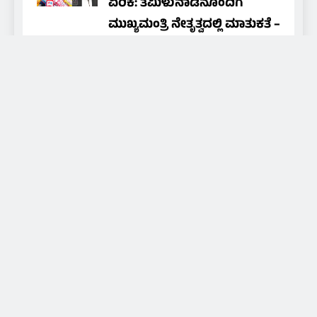
ಏರಿಕೆ: ತಮಿಳುನಾಡಿನೊಂದಿಗೆ
ಮುಖ್ಯಮಂತ್ರಿ ನೇತೃತ್ವದಲ್ಲಿ ಮಾತುಕತೆ –
ಸಚಿವ ಮೋನ್ಸ್ ಜೋಸೆಫ್
NAMMA MEDIA 24X7
3 days
ago
0
About Us
Daily news of coastal Tulunadu, special days and
festivals of Tulunadu, promoting culture and
promoting hidden artists and art, for that we are
broadcasting through local cable TV and social