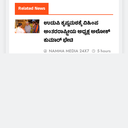
Related News
ಉಡುಪಿ ಕೃಷ್ಣಮಠಕ್ಕೆ ವಿಹಿಂಪ
ಅಂತರರಾಷ್ಟ್ರೀಯ ಅಧ್ಯಕ್ಷ ಅಲೋಕ್
ಕುಮಾರ್ ಭೇಟಿ
NAMMA MEDIA 24X7
5 hours
ago
0
ಕಲ್ಮಾಡಿ ಚರ್ಚ್: ಪ್ರತಿಷ್ಠಾಪನೆಯ
ವಾರ್ಷಿಕ ಮಹೋತ್ಸವದ ನವದಿನಗಳ
ನೊವೆನಾ ಪ್ರಾರ್ಥನೆಗೆ ಚಾಲನೆ
NAMMA MEDIA 24X7
5 hours
ago
0