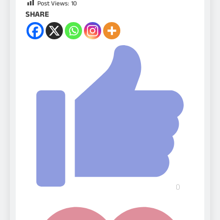
Post Views:
10
SHARE