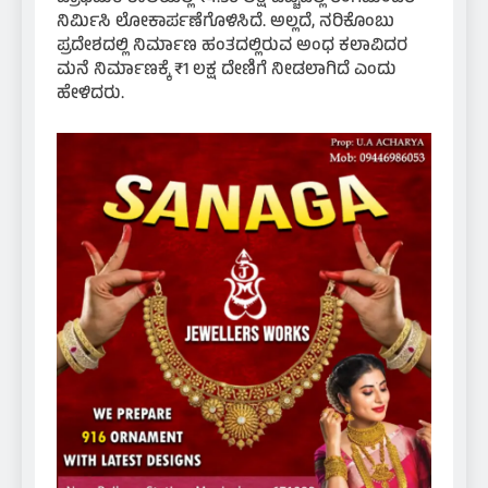
ನಿರ್ಮಿಸಿ ಲೋಕಾರ್ಪಣೆಗೊಳಿಸಿದೆ. ಅಲ್ಲದೆ, ನರಿಕೊಂಬು
ಪ್ರದೇಶದಲ್ಲಿ ನಿರ್ಮಾಣ ಹಂತದಲ್ಲಿರುವ ಅಂಧ ಕಲಾವಿದರ
ಮನೆ ನಿರ್ಮಾಣಕ್ಕೆ ₹1 ಲಕ್ಷ ದೇಣಿಗೆ ನೀಡಲಾಗಿದೆ ಎಂದು
ಹೇಳಿದರು.