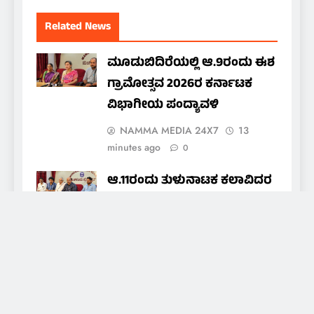
Related News
ಮೂಡುಬಿದಿರೆಯಲ್ಲಿ ಆ.9ರಂದು ಈಶ
ಗ್ರಾಮೋತ್ಸವ 2026ರ ಕರ್ನಾಟಕ
ವಿಭಾಗೀಯ ಪಂದ್ಯಾವಳಿ
NAMMA MEDIA 24X7
13
minutes ago
0
ಆ.11ರಂದು ತುಳುನಾಟಕ ಕಲಾವಿದರ
ಒಕ್ಕೂಟದ ವಾರ್ಷಿಕ ಪ್ರಶಸ್ತಿ ಪ್ರದಾನ
nammamedia24@gmail.com
27
minutes ago
0