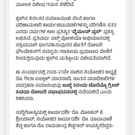
ಮೂಲಕ ವಿಶೇಷ ಗಮನ ಸೆಳೆದಿದೆ.
ಕ್ಲಬ್‌ನ ನಿರಂತರ ಸಮಾಜಮುಖಿ ಸೇವೆ ಹಾಗೂ
ಪರಿಣಾಮಕಾರಿ ಕಾರ್ಯಚಟುವಟಿಕೆಗಳನ್ನು ಪರಿಗಣಿಸಿ ಸತತ
ಎರಡು ವರ್ಷಗಳ ಕಾಲ ಪ್ರತಿಷ್ಠಿತ
‘ಡೈಮಂಡ್ ಪ್ಲಸ್’
ಪ್ರಶಸ್ತಿ
ಲಭಿಸಿದೆ. ಪ್ರತಿವರ್ಷ ಪಲ್ಸ್ ಪೋಲಿಯೊ ಅಭಿಯಾನದಲ್ಲಿ
ಸಕ್ರಿಯವಾಗಿ ಭಾಗವಹಿಸುವುದರ ಜೊತೆಗೆ ರೋಟರಿ
ಫೌಂಡೇಶನ್‌ಗೆ ಸದಸ್ಯರು ಗಣನೀಯ ಪ್ರಮಾಣದ ದೇಣಿಗೆ
ನೀಡುತ್ತಿರುವುದು ಕ್ಲಬ್‌ನ ಮತ್ತೊಂದು ವಿಶೇಷತೆಯಾಗಿದೆ.
ಈ ಸಂದರ್ಭದಲ್ಲಿ 2026-27ನೇ ಸಾಲಿನ ನಿಯೋಜಿತ ಅಧ್ಯಕ್ಷೆ
ರೊ. ಗೀತಾ ಬಲ್ಲಾಳ್ ಮಾತನಾಡಿ, ನೂತನ ಪದಾಧಿಕಾರಿಗಳ
ಪದಗ್ರಹಣ ಸಮಾರಂಭವು
ಜುಲೈ 5ರಂದು ಲೊರೆಟ್ಟೊ ಗ್ರೀನ್
ಸಿಟಿಯ ರೋಟರಿ ಸಭಾಭವನದಲ್ಲಿ
ನಡೆಯಲಿದೆ ಎಂದು
ತಿಳಿಸಿದರು.
ಸುದ್ದಿಗೋಷ್ಠಿಯಲ್ಲಿ ಕಾರ್ಯದರ್ಶಿ ರೊ. ಮೋಹನ್ ಕೆ.
ಶ್ರೀಯಾನ್, ನಿಯೋಜಿತ ಕಾರ್ಯದರ್ಶಿ ರೊ. ರೂಪಾವಾಣಿ
ಶೆಟ್ಟಿ ಹಾಗೂ ರೊ. ರಾಮಚಂದ್ರ ಶೆಟ್ಟಿಗಾರ್ ಉಪಸ್ಥಿತರಿದ್ದರು.