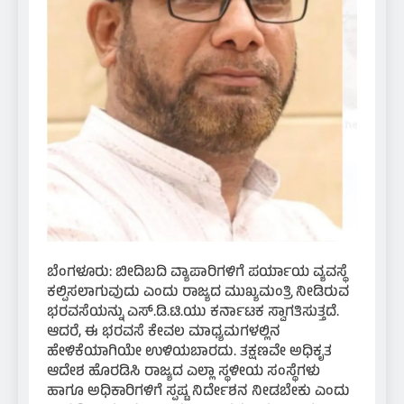
ಬೆಂಗಳೂರು: ಬೀದಿಬದಿ ವ್ಯಾಪಾರಿಗಳಿಗೆ ಪರ್ಯಾಯ ವ್ಯವಸ್ಥೆ
ಕಲ್ಪಿಸಲಾಗುವುದು ಎಂದು ರಾಜ್ಯದ ಮುಖ್ಯಮಂತ್ರಿ ನೀಡಿರುವ
ಭರವಸೆಯನ್ನು ಎಸ್.ಡಿ.ಟಿ.ಯು ಕರ್ನಾಟಕ ಸ್ವಾಗತಿಸುತ್ತದೆ.
ಆದರೆ, ಈ ಭರವಸೆ ಕೇವಲ ಮಾಧ್ಯಮಗಳಲ್ಲಿನ
ಹೇಳಿಕೆಯಾಗಿಯೇ ಉಳಿಯಬಾರದು. ತಕ್ಷಣವೇ ಅಧಿಕೃತ
ಆದೇಶ ಹೊರಡಿಸಿ ರಾಜ್ಯದ ಎಲ್ಲಾ ಸ್ಥಳೀಯ ಸಂಸ್ಥೆಗಳು
ಹಾಗೂ ಅಧಿಕಾರಿಗಳಿಗೆ ಸ್ಪಷ್ಟ ನಿರ್ದೇಶನ ನೀಡಬೇಕು ಎಂದು