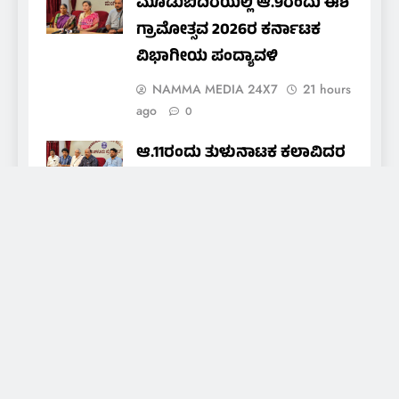
ಮೂಡುಬಿದಿರೆಯಲ್ಲಿ ಆ.9ರಂದು ಈಶ
ಗ್ರಾಮೋತ್ಸವ 2026ರ ಕರ್ನಾಟಕ
ವಿಭಾಗೀಯ ಪಂದ್ಯಾವಳಿ
NAMMA MEDIA 24X7
21 hours
ago
0
ಆ.11ರಂದು ತುಳುನಾಟಕ ಕಲಾವಿದರ
ಒಕ್ಕೂಟದ ವಾರ್ಷಿಕ ಪ್ರಶಸ್ತಿ ಪ್ರದಾನ
nammamedia24@gmail.com
21
hours ago
0
About Us