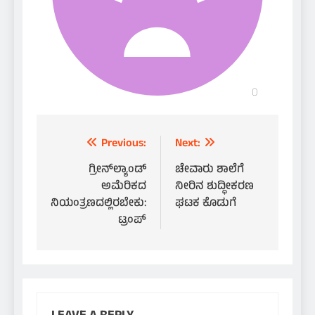
Post
Previous:
Next:
navigation
ಗ್ರೀನ್‌ಲ್ಯಾಂಡ್
ಚೇವಾರು ಶಾಲೆಗೆ
ಅಮೆರಿಕದ
ನೀರಿನ ಶುದ್ಧೀಕರಣ
ನಿಯಂತ್ರಣದಲ್ಲಿರಬೇಕು:
ಘಟಕ ಕೊಡುಗೆ
ಟ್ರಂಪ್