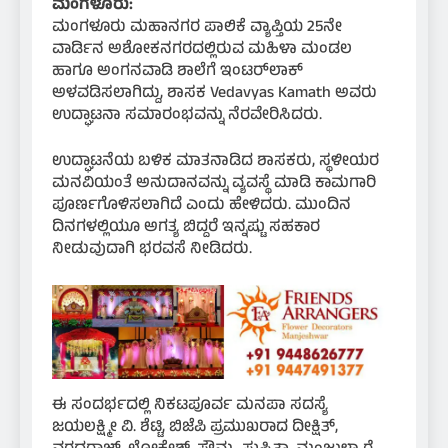
ಮಂಗಳೂರು:
ಮಂಗಳೂರು ಮಹಾನಗರ ಪಾಲಿಕೆ ವ್ಯಾಪ್ತಿಯ 25ನೇ
ವಾರ್ಡಿನ ಅಶೋಕನಗರದಲ್ಲಿರುವ ಮಹಿಳಾ ಮಂಡಲ
ಹಾಗೂ ಅಂಗನವಾಡಿ ಶಾಲೆಗೆ ಇಂಟರ್‌ಲಾಕ್
ಅಳವಡಿಸಲಾಗಿದ್ದು, ಶಾಸಕ Vedavyas Kamath ಅವರು
ಉದ್ಘಾಟನಾ ಸಮಾರಂಭವನ್ನು ನೆರವೇರಿಸಿದರು.
ಉದ್ಘಾಟನೆಯ ಬಳಿಕ ಮಾತನಾಡಿದ ಶಾಸಕರು, ಸ್ಥಳೀಯರ
ಮನವಿಯಂತೆ ಅನುದಾನವನ್ನು ವ್ಯವಸ್ಥೆ ಮಾಡಿ ಕಾಮಗಾರಿ
ಪೂರ್ಣಗೊಳಿಸಲಾಗಿದೆ ಎಂದು ಹೇಳಿದರು. ಮುಂದಿನ
ದಿನಗಳಲ್ಲಿಯೂ ಅಗತ್ಯ ಬಿದ್ದರೆ ಇನ್ನಷ್ಟು ಸಹಕಾರ
ನೀಡುವುದಾಗಿ ಭರವಸೆ ನೀಡಿದರು.
ಈ ಸಂದರ್ಭದಲ್ಲಿ ನಿಕಟಪೂರ್ವ ಮನಪಾ ಸದಸ್ಯೆ
ಜಯಲಕ್ಷ್ಮೀ ವಿ. ಶೆಟ್ಟಿ, ಬಿಜೆಪಿ ಪ್ರಮುಖರಾದ ದೀಕ್ಷಿತ್,