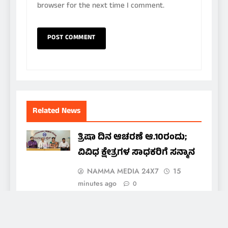
browser for the next time I comment.
Related News
ತ್ರಿಷಾ ದಿನ ಆಚರಣೆ ಆ.10ರಂದು;
ವಿವಿಧ ಕ್ಷೇತ್ರಗಳ ಸಾಧಕರಿಗೆ ಸನ್ಮಾನ
NAMMA MEDIA 24X7
15
minutes ago
0
ಅಮೃತ ಯಕ್ಷಮಿತ್ರ ಬಳಗಕ್ಕೆ ದಶಕದ
ಸಂಭ್ರಮ; ಆ.15ರಂದು ‘ಅಮೃತ