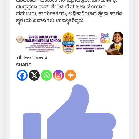
ವರದರಾಜ್, ಲೋಕೇಶ್, ಸೌಮ್ಯ, ಸುಪ್ರಿತಾ, ಮಂಜುಳಾ ರೈ,
ಚಂದ್ರಪ್ರಭಾ ರಾವ್ ಸೇರಿದಂತೆ ಮಹಿಳಾ ಮೋರ್ಚಾ
ಪ್ರಮುಖರು, ಕಾರ್ಯಕರ್ತರು, ಅಧಿಕಾರಿಗಳಾದ ಶ್ವೇತಾ ಹಾಗೂ
ಸ್ಥಳೀಯ ನಿವಾಸಿಗಳು ಉಪಸ್ಥಿತರಿದ್ದರು.
Post Views:
4
SHARE