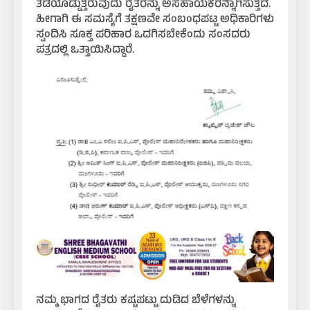
ತಡೆಯೊಡ್ಡುತ್ತಿರುವುದು ರೈತರನ್ನು ಅಸಹಾಯಕರನ್ನಾಗಿಸುತ್ತಿದೆ.
ಹೀಗಾಗಿ ಈ ಸಮಸ್ಯೆಗೆ ತಕ್ಷಣವೇ ಸಂಬಂಧಪಟ್ಟ ಅಧಿಕಾರಿಗಳು
ಸ್ಪಂದಿಸಿ ಸೂಕ್ತ ಪರಿಹಾರ ಒದಗಿಸಬೇಕೆಂದು ಸಂಸದರು
ಪತ್ರದಲ್ಲಿ ಒತ್ತಾಯಿಸಿದ್ದಾರೆ.
ನಮ್ಮ ಭಾಗದ ರೈತರು ಕಷ್ಟಪಟ್ಟು ದುಡಿದ ಬೆಳೆಗಳನ್ನು