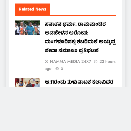
Related News
ಸನಾತನ ಧರ್ಮ, ರಾಮಮಂದಿರ
ಅವಹೇಳನ ಆರೋಪ:
ಮಂಗಳೂರಿನಲ್ಲಿ ಶಬರಿಮಲೆ ಅಯ್ಯಪ್ಪ
ಸೇವಾ ಸಮಾಜಂ ಪ್ರತಿಭಟನೆ
NAMMA MEDIA 24X7
23 hours
ago
0
ಆ.11ರಂದು ತುಳುನಾಟಕ ಕಲಾವಿದರ
ಒಕ್ಕೂಟದ ವಾರ್ಷಿಕ ಪ್ರಶಸ್ತಿ ಪ್ರದಾನ
nammamedia24@gmail.com
23
hours ago
0