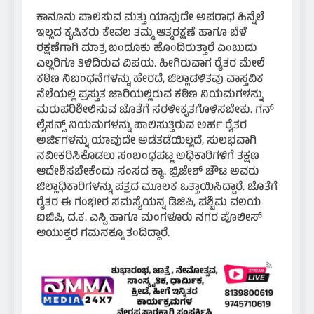
ಕಾನೂನು ಪಾಲಿಸುವ ಮತ್ತು ಯಾವುದೇ ಅಪರಾಧ ಹಿನ್ನೆಲೆ
ಇಲ್ಲದ ಕೃಷಿಕರು ಕೇವಲ ತಮ್ಮ ಆತ್ಮರಕ್ಷಣೆ ಹಾಗೂ ಬೆಳೆ
ರಕ್ಷಣೆಗಾಗಿ ಮಾತ್ರ ಬಂದೂಕು ಹೊಂದಿರುತ್ತಾರೆ ಎಂಬುದು
ಎಲ್ಲರಿಗೂ ತಿಳಿದಿರುವ ವಿಷಯ. ಹೀಗಿರುವಾಗ ರೈತರ ಮೇಲೆ
ಕಠಿಣ ನಿಬಂಧನೆಗಳನ್ನು ಹೇರದೆ, ಜಿಲ್ಲಾಡಳಿತವು ವಾಸ್ತವಿಕ
ನೆಲೆಯಲ್ಲಿ ಪ್ರಸ್ತುತ ಜಾರಿಯಲ್ಲಿರುವ ಕಠಿಣ ನಿಯಮಗಳನ್ನು
ಮರುಪರಿಶೀಲಿಸುವ ಜೊತೆಗೆ ಸರಳೀಕೃತಗೊಳಿಸಬೇಕು. ಗನ್
ಲೈಸನ್ಸ್ ನಿಯಮಗಳನ್ನು ಪಾಲಿಸುತ್ತಿರುವ ಅರ್ಹ ರೈತರ
ಅರ್ಜಿಗಳನ್ನು ಯಾವುದೇ ಅಡೆತಡೆಯಿಲ್ಲದೆ, ಸುಲಭವಾಗಿ
ನವೀಕರಿಸಿಕೊಡಲು ಸಂಬಂಧಪಟ್ಟ ಅಧಿಕಾರಿಗಳಿಗೆ ತಕ್ಷಣ
ಆದೇಶಿಸಬೇಕೆಂದು ಸಂಸದ ಕ್ಯಾ. ಬ್ರಿಜೇಶ್ ಚೌಟ ಅವರು
ಜಿಲ್ಲಾಧಿಕಾರಿಗಳನ್ನು ಪತ್ರದ ಮೂಲಕ ಒತ್ತಾಯಿಸಿದ್ದಾರೆ. ಜೊತೆಗೆ
ರೈತರ ಈ ಗಂಭೀರ ಸಮಸ್ಯೆಯನ್ನ ಡಿಜಿಪಿ, ಪಶ್ಚಿಮ ವಲಯ
ಐಜಿಪಿ, ದ.ಕ. ಎಸ್ಪಿ ಹಾಗೂ ಮಂಗಳೂರು ನಗರ ಪೊಲೀಸ್
ಆಯುಕ್ತರ ಗಮನಕ್ಕೂ ತಂದಿದ್ದಾರೆ.