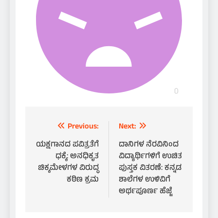
Post
Previous:
Next:
navigation
ಯಕ್ಷಗಾನದ ಪವಿತ್ರತೆಗೆ
ದಾನಿಗಳ ನೆರವಿನಿಂದ
ಧಕ್ಕೆ: ಅನಧಿಕೃತ
ವಿದ್ಯಾರ್ಥಿಗಳಿಗೆ ಉಚಿತ
ಚಿಕ್ಕಮೇಳಗಳ ವಿರುದ್ಧ
ಪುಸ್ತಕ ವಿತರಣೆ: ಕನ್ನಡ
ಕಠಿಣ ಕ್ರಮ
ಶಾಲೆಗಳ ಉಳಿವಿಗೆ
ಅರ್ಥಪೂರ್ಣ ಹೆಜ್ಜೆ