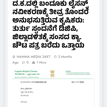
ದ.ಕ.ದಲ್ಲಿ ಬಂದೂಕು ಲೈಸನ್ಸ್
ನವೀಕರಣಕ್ಕೆ ತೀವ್ರ ತೊಂದರೆ
ಅನುಭಸುತ್ತಿರುವ ಕೃಷಿಕರು:
ತುರ್ತು ಸ್ಪಂದನೆಗೆ ಡಿಜಿಪಿ,
ಜಿಲ್ಲಾಡಳಿತಕ್ಕೆ ಸಂಸದ ಕ್ಯಾ.
ಚೌಟ ಪತ್ರ ಬರೆದು ಒತ್ತಾಯ
NAMMA MEDIA 24X7
2 Months
Ago
0
1 Mins