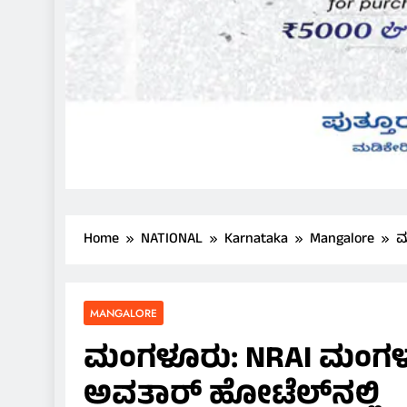
Home
NATIONAL
Karnataka
Mangalore
ಮ
MANGALORE
ಮಂಗಳೂರು: NRAI ಮಂಗಳೂ
ಅವತಾರ್ ಹೋಟೆಲ್‌ನಲ್ಲಿ