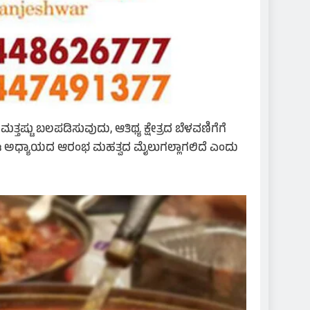
ಷ್ಟು ಬಲಪಡಿಸುವುದು, ಆತಿಥ್ಯ ಕ್ಷೇತ್ರದ ಬೆಳವಣಿಗೆಗೆ
ಿ ಈ ಅಧ್ಯಾಯದ ಆರಂಭ ಮಹತ್ವದ ಮೈಲುಗಲ್ಲಾಗಲಿದೆ ಎಂದು