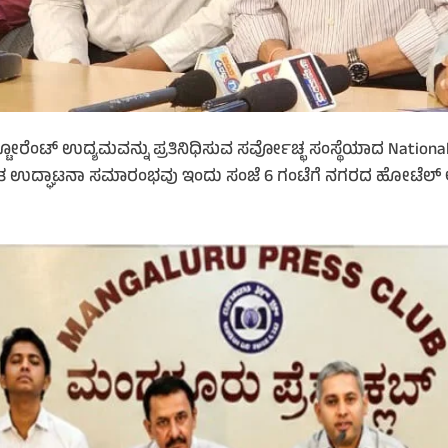
ೆಂಟ್ ಉದ್ಯಮವನ್ನು ಪ್ರತಿನಿಧಿಸುವ ಸರ್ವೋಚ್ಛ ಸಂಸ್ಥೆಯಾದ National 
ತ ಉದ್ಘಾಟನಾ ಸಮಾರಂಭವು ಇಂದು ಸಂಜೆ 6 ಗಂಟೆಗೆ ನಗರದ ಹೋಟೆಲ್ ಅವ