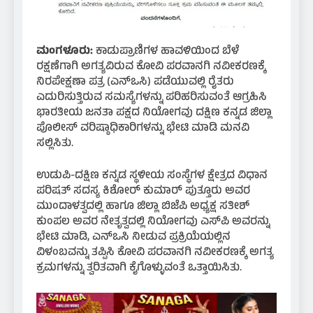
ಮಂಗಳೂರು:
ಕಾಡುಪ್ರಾಣಿಗಳ ಹಾವಳಿಯಿಂದ ಬೆಳೆ
ರಕ್ಷಣೆಗಾಗಿ ಅಗತ್ಯವಿರುವ ಕೋವಿ ಪರವಾನಗಿ ನವೀಕರಣಕ್ಕೆ
ನಿರಪೇಕ್ಷಣಾ ಪತ್ರ (ಎನ್‌ಒಸಿ) ಪಡೆಯುವಲ್ಲಿ ರೈತರು
ಎದುರಿಸುತ್ತಿರುವ ಸಮಸ್ಯೆಗಳನ್ನು ಪರಿಹರಿಸುವಂತೆ ಆಗ್ರಹಿಸಿ
ಭಾರತೀಯ ಜನತಾ ಪಕ್ಷದ ನಿಯೋಗವು ದಕ್ಷಿಣ ಕನ್ನಡ ಜಿಲ್ಲಾ
ಪೊಲೀಸ್ ವರಿಷ್ಠಾಧಿಕಾರಿಗಳನ್ನು ಭೇಟಿ ಮಾಡಿ ಮನವಿ
ಸಲ್ಲಿಸಿತು.
ಉಡುಪಿ-ದಕ್ಷಿಣ ಕನ್ನಡ ಸ್ಥಳೀಯ ಸಂಸ್ಥೆಗಳ ಕ್ಷೇತ್ರದ ವಿಧಾನ
ಪರಿಷತ್ ಸದಸ್ಯ ಕಿಶೋರ್ ಕುಮಾರ್ ಪುತ್ತೂರು ಅವರ
ಮುಂದಾಳತ್ವದಲ್ಲಿ ಹಾಗೂ ಜಿಲ್ಲಾ ಬಿಜೆಪಿ ಅಧ್ಯಕ್ಷ ಸತೀಶ್
ಕುಂಪಲ ಅವರ ನೇತೃತ್ವದಲ್ಲಿ ನಿಯೋಗವು ಎಸ್‌ಪಿ ಅವರನ್ನು
ಭೇಟಿ ಮಾಡಿ, ಎನ್‌ಒಸಿ ನೀಡುವ ಪ್ರಕ್ರಿಯೆಯಲ್ಲಿನ
ವಿಳಂಬವನ್ನು ತಪ್ಪಿಸಿ ಕೋವಿ ಪರವಾನಗಿ ನವೀಕರಣಕ್ಕೆ ಅಗತ್ಯ
ಕ್ರಮಗಳನ್ನು ತ್ವರಿತವಾಗಿ ಕೈಗೊಳ್ಳುವಂತೆ ಒತ್ತಾಯಿಸಿತು.