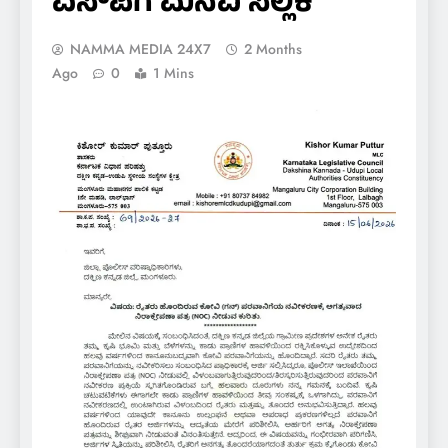
ಎಸ್‌ಪಿಗೆ ಮನವಿ ಸಲ್ಲಿಕೆ
NAMMA MEDIA 24X7
2 Months
Ago
0
1 Mins