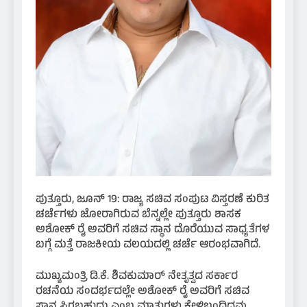
ಪುತ್ತೂರು, ಜೂನ್ 19: ರಾಜ್ಯ ಸಚಿವ ಸಂಪುಟ ವಿಸ್ತರಣೆ ಕುರಿತ
ಚರ್ಚೆಗಳು ಜೋರಾಗಿರುವ ಬೆನ್ನಲ್ಲೇ ಪುತ್ತೂರು ಶಾಸಕ
ಅಶೋಕ್ ರೈ ಅವರಿಗೆ ಸಚಿವ ಸ್ಥಾನ ದೊರೆಯುವ ಸಾಧ್ಯತೆಗಳ
ಬಗ್ಗೆ ಮತ್ತೆ ರಾಜಕೀಯ ವಲಯದಲ್ಲಿ ಚರ್ಚೆ ಆರಂಭವಾಗಿದೆ.
ಮುಖ್ಯಮಂತ್ರಿ ಡಿ.ಕೆ. ಶಿವಕುಮಾರ್ ನೇತೃತ್ವದ ಸರ್ಕಾರ
ರಚನೆಯ ಸಂದರ್ಭದಲ್ಲೇ ಅಶೋಕ್ ರೈ ಅವರಿಗೆ ಸಚಿವ
ಸ್ಥಾನ ಸಿಗಬಹುದು ಎಂಬ ಮಾತುಗಳು ಕೇಳಿಬಂದಿದ್ದವು.