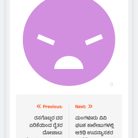
Post
Previous:
Next:
navigation
ರಸಗೊಬ್ಬರ ದರ
ಮಂಗಳೂರು ವಿವಿ
ಏರಿಕೆಯಿಂದ ರೈತರ
ಘಟಕ ಕಾಲೇಜುಗಳಲ್ಲಿ
ದೋಚಾಟ:
ಅತಿಥಿ ಉಪನ್ಯಾಸಕರ