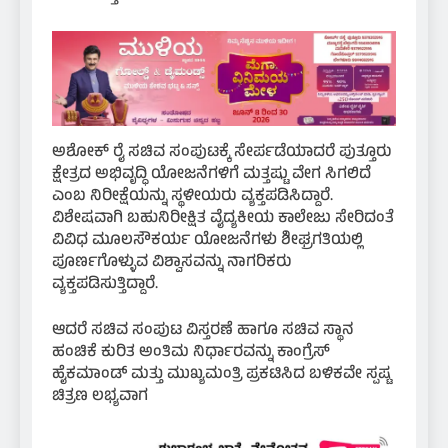
ಅಶೋಕ್ ರೈ ಸಚಿವ ಸಂಪುಟಕ್ಕೆ ಸೇರ್ಪಡೆಯಾದರೆ ಪುತ್ತೂರು
ಕ್ಷೇತ್ರದ ಅಭಿವೃದ್ಧಿ ಯೋಜನೆಗಳಿಗೆ ಮತ್ತಷ್ಟು ವೇಗ ಸಿಗಲಿದೆ
ಎಂಬ ನಿರೀಕ್ಷೆಯನ್ನು ಸ್ಥಳೀಯರು ವ್ಯಕ್ತಪಡಿಸಿದ್ದಾರೆ.
ವಿಶೇಷವಾಗಿ ಬಹುನಿರೀಕ್ಷಿತ ವೈದ್ಯಕೀಯ ಕಾಲೇಜು ಸೇರಿದಂತೆ
ವಿವಿಧ ಮೂಲಸೌಕರ್ಯ ಯೋಜನೆಗಳು ಶೀಘ್ರಗತಿಯಲ್ಲಿ
ಪೂರ್ಣಗೊಳ್ಳುವ ವಿಶ್ವಾಸವನ್ನು ನಾಗರಿಕರು
ವ್ಯಕ್ತಪಡಿಸುತ್ತಿದ್ದಾರೆ.
ಆದರೆ ಸಚಿವ ಸಂಪುಟ ವಿಸ್ತರಣೆ ಹಾಗೂ ಸಚಿವ ಸ್ಥಾನ
ಹಂಚಿಕೆ ಕುರಿತ ಅಂತಿಮ ನಿರ್ಧಾರವನ್ನು ಕಾಂಗ್ರೆಸ್
ಹೈಕಮಾಂಡ್ ಮತ್ತು ಮುಖ್ಯಮಂತ್ರಿ ಪ್ರಕಟಿಸಿದ ಬಳಿಕವೇ ಸ್ಪಷ್ಟ
ಚಿತ್ರಣ ಲಭ್ಯವಾಗ