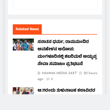
Related News
ಸನಾತನ ಧರ್ಮ, ರಾಮಮಂದಿರ
ಅವಹೇಳನ ಆರೋಪ:
ಮಂಗಳೂರಿನಲ್ಲಿ ಶಬರಿಮಲೆ ಅಯ್ಯಪ್ಪ
ಸೇವಾ ಸಮಾಜಂ ಪ್ರತಿಭಟನೆ
NAMMA MEDIA 24X7
20 hours
ago
0
ಆ.11ರಂದು ತುಳುನಾಟಕ ಕಲಾವಿದರ
ಒಕ್ಕೂಟದ ವಾರ್ಷಿಕ ಪ್ರಶಸ್ತಿ ಪ್ರದಾನ
nammamedia24@gmail.com
20