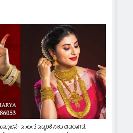
ೂಚನೆ” ಎಂಬಂತೆ ಎಚ್ಚರಿಕೆ ನೀಡಿ ಬಿಡಲಾಗಿದೆ.