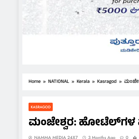
Home
NATIONAL
Kerala
Kasragod
​ಮಂಜೇಶ
KASRAGOD
​ಮಂಜೇಶ್ವರ: ಹೋಟೆಲ್‌ಗಳ 
NAMMA MEDIA 24X7
3 Months Ago
0