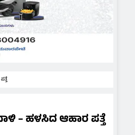
ತ್ತೆ
ಳಿ – ಹಳಸಿದ ಆಹಾರ ಪತ್ತೆ