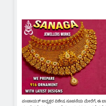
ಪಂಚಾಯತ್ ಅಧ್ಯಕ್ಷರ ವಿಶೇಷ ಸೂಚನೆಯ ಮೇರೆಗೆ, ಈ ಬಾರಿಯ