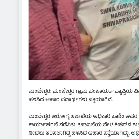
ಮಂಜೇಶ್ವರ: ಮಂಜೇಶ್ವರ ಗ್ರಾಮ ಪಂಚಾಯತ್ ವ್ಯಾಪ್ತಿಯ ವ
ಹಳಸಿದ ಆಹಾರ ಪದಾರ್ಥಗಳು ಪತ್ತೆಯಾಗಿವೆ.
​ಮಂಜೇಶ್ವರ ಆರೋಗ್ಯ ಇಲಾಖೆಯ ಅಧಿಕಾರಿ ಹಾಶಿಂ ಅವರ 
ಕಾರ್ಯಾಚರಣೆ ನಡೆಸಿತು. ತಪಾಸಣೆಯ ವೇಳೆ ಕಿಚನ್‌ನ ಶುಚಿತ್
ನೀಡಲು ಇರಿಸಲಾಗಿದ್ದ ಹಳಸಿದ ಆಹಾರ ಪತ್ತೆಯಾಗಿದ್ದು, ಅ