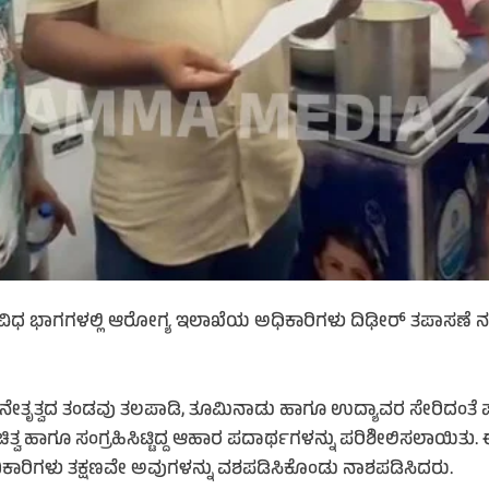
ಿವಿಧ ಭಾಗಗಳಲ್ಲಿ ಆರೋಗ್ಯ ಇಲಾಖೆಯ ಅಧಿಕಾರಿಗಳು ದಿಢೀರ್ ತಪಾಸಣೆ ನಡ
ನೇತೃತ್ವದ ತಂಡವು ತಲಪಾಡಿ, ತೂಮಿನಾಡು ಹಾಗೂ ಉದ್ಯಾವರ ಸೇರಿದಂತೆ
ವ ಹಾಗೂ ಸಂಗ್ರಹಿಸಿಟ್ಟಿದ್ದ ಆಹಾರ ಪದಾರ್ಥಗಳನ್ನು ಪರಿಶೀಲಿಸಲಾಯಿತು. ಈ 
ಧಿಕಾರಿಗಳು ತಕ್ಷಣವೇ ಅವುಗಳನ್ನು ವಶಪಡಿಸಿಕೊಂಡು ನಾಶಪಡಿಸಿದರು.