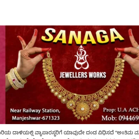
 ದಾಳಿಯಲ್ಲಿ ವ್ಯಾಪಾರಸ್ಥರಿಗೆ ಯಾವುದೇ ದಂಡ ವಿಧಿಸದೆ “ಅಂತಿಮ ಮುನ್ಸ