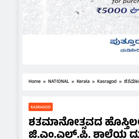
Home
NATIONAL
Kerala
Kasragod
ಶತಮಾನೋ
KASRAGOD
ಶತಮಾನೋತ್ಸವದ ಹೊಸ್ತಿಲಲ
ಜಿ.ಎಂ.ಎಲ್.ಪಿ. ಶಾಲೆಯ ದುಸ್