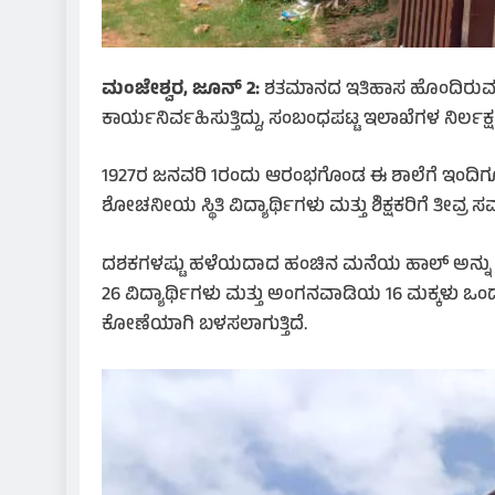
ಮಂಜೇಶ್ವರ, ಜೂನ್ 2:
ಶತಮಾನದ ಇತಿಹಾಸ ಹೊಂದಿರುವ ಉ
ಕಾರ್ಯನಿರ್ವಹಿಸುತ್ತಿದ್ದು, ಸಂಬಂಧಪಟ್ಟ ಇಲಾಖೆಗಳ ನಿರ್ಲಕ್ಷ್
1927ರ ಜನವರಿ 1ರಂದು ಆರಂಭಗೊಂಡ ಈ ಶಾಲೆಗೆ ಇಂದಿಗೂ ಸ್ವಂ
ಶೋಚನೀಯ ಸ್ಥಿತಿ ವಿದ್ಯಾರ್ಥಿಗಳು ಮತ್ತು ಶಿಕ್ಷಕರಿಗೆ ತೀವ್ರ 
ದಶಕಗಳಷ್ಟು ಹಳೆಯದಾದ ಹಂಚಿನ ಮನೆಯ ಹಾಲ್ ಅನ್ನು ವಿಭಜಿಸ
26 ವಿದ್ಯಾರ್ಥಿಗಳು ಮತ್ತು ಅಂಗನವಾಡಿಯ 16 ಮಕ್ಕಳು ಒಂದ
ಕೋಣೆಯಾಗಿ ಬಳಸಲಾಗುತ್ತಿದೆ.