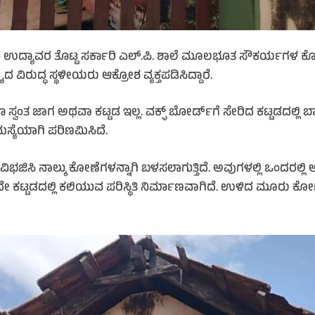
ದ್ಯಾವರ ತೊಟ್ಟ ಸರ್ಕಾರಿ ಎಲ್.ಪಿ. ಶಾಲೆ ಮೂಲಭೂತ ಸೌಕರ್ಯಗಳ ಕೊರ
ಯದ ವಿರುದ್ಧ ಸ್ಥಳೀಯರು ಆಕ್ರೋಶ ವ್ಯಕ್ತಪಡಿಸಿದ್ದಾರೆ.
ತ ಜಾಗ ಅಥವಾ ಕಟ್ಟಡ ಇಲ್ಲ. ವಕ್ಫ್ ಬೋರ್ಡ್‌ಗೆ ಸೇರಿದ ಕಟ್ಟಡದಲ್ಲಿ ಬಾಡಿಗ
ಸಮಸ್ಯೆಯಾಗಿ ಪರಿಣಮಿಸಿದೆ.
ಿ ನಾಲ್ಕು ಕೋಣೆಗಳನ್ನಾಗಿ ಬಳಸಲಾಗುತ್ತಿದೆ. ಅವುಗಳಲ್ಲಿ ಒಂದರಲ್ಲಿ ಅಂ
ೇ ಕಟ್ಟಡದಲ್ಲಿ ಕಲಿಯುವ ಪರಿಸ್ಥಿತಿ ನಿರ್ಮಾಣವಾಗಿದೆ. ಉಳಿದ ಮೂರು ಕೋಣ