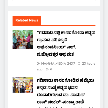
Related News
“ಗಡಿನಾಡಿನಲ್ಲಿ ಕಾಸರಗೋಡು ಕನ್ನಡ
ಗ್ರಾಮದ ಪರಿಕಲ್ಪನೆ
ಅಭಿನಂದನೀಯ” ಎಲ್.
ಜಿ.ಜ್ಯೋತಿಶ್ವರ ಅಭಿಮತ
NAMMA MEDIA 24X7
23 hours
ago
0
ಗಡಿನಾಡು ಕಾಸರಗೋಡಿನ ಹೆಮ್ಮೆಯ
ಕನ್ನಡ ಸಂಸ್ಥೆ ಕನ್ನಡ ಭವನ
ರೂವಾರಿಗಳಾದ ಡಾ. ವಾಮನ್
ರಾವ್ ಬೇಕಲ್ -ಸಂದ್ಯಾ ರಾಣಿ