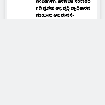
ದಂಪತಿಗಳಿಗೆ, ಕರ್ನಾಟಕ ಸರಕಾರದ
ಗಡಿ ಪ್ರದೇಶ ಅಭಿವೃದ್ಧಿ ಪ್ರಾಧಿಕಾರದ
ವತಿಯಿಂದ ಅಭಿನಂದನೆ-
ಗೌರವಾರ್ಪಣೆ
NAMMA MEDIA 24X7
1 day
ago
0
About Us
Daily news of coastal Tulunadu, special days and
festivals of Tulunadu, promoting culture and
promoting hidden artists and art, for that we are