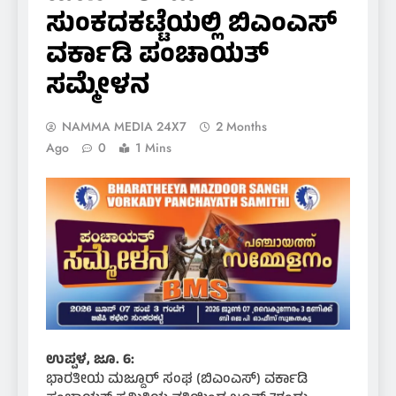
ಸುಂಕದಕಟ್ಟೆಯಲ್ಲಿ ಬಿಎಂಎಸ್
ವರ್ಕಾಡಿ ಪಂಚಾಯತ್
ಸಮ್ಮೇಳನ
NAMMA MEDIA 24X7
2 Months
Ago
0
1 Mins
ಉಪ್ಪಳ, ಜೂ. 6:
ಭಾರತೀಯ ಮಜ್ದೂರ್ ಸಂಘ (ಬಿಎಂಎಸ್) ವರ್ಕಾಡಿ