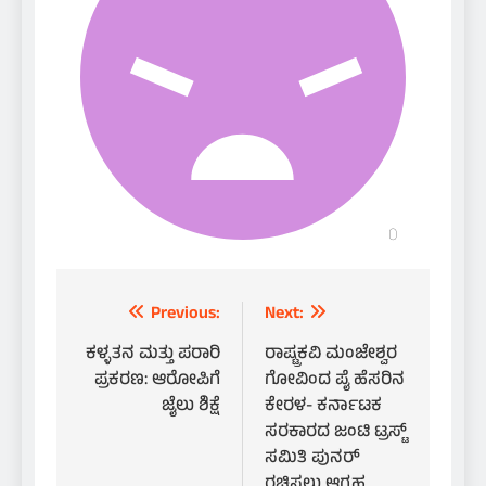
Post
Previous:
Next:
navigation
ಕಳ್ಳತನ ಮತ್ತು ಪರಾರಿ
ರಾಷ್ಟ್ರಕವಿ ಮಂಜೇಶ್ವರ
ಪ್ರಕರಣ: ಆರೋಪಿಗೆ
ಗೋವಿಂದ ಪೈ ಹೆಸರಿನ
ಜೈಲು ಶಿಕ್ಷೆ
ಕೇರಳ- ಕರ್ನಾಟಕ
ಸರಕಾರದ ಜಂಟಿ ಟ್ರಸ್ಟ್
ಸಮಿತಿ ಪುನರ್
ರಚಿಸಲು ಆಗ್ರಹ