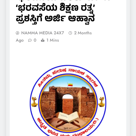
‘ಭರವಸೆಯ ಶಿಕ್ಷಣ ರತ್ನ’
ಪ್ರಶಸ್ತಿಗೆ ಅರ್ಜಿ ಆಹ್ವಾನ
NAMMA MEDIA 24X7
2 Months
Ago
0
1 Mins