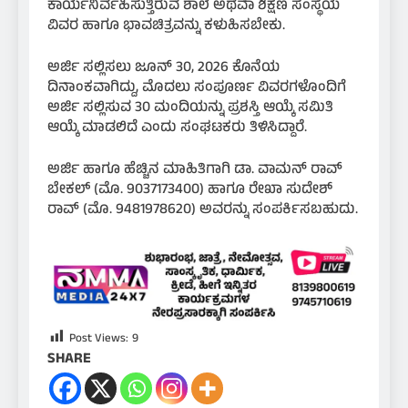
ಕಾರ್ಯನಿರ್ವಹಿಸುತ್ತಿರುವ ಶಾಲೆ ಅಥವಾ ಶಿಕ್ಷಣ ಸಂಸ್ಥೆಯ
ವಿವರ ಹಾಗೂ ಭಾವಚಿತ್ರವನ್ನು ಕಳುಹಿಸಬೇಕು.
ಅರ್ಜಿ ಸಲ್ಲಿಸಲು ಜೂನ್ 30, 2026 ಕೊನೆಯ
ದಿನಾಂಕವಾಗಿದ್ದು, ಮೊದಲು ಸಂಪೂರ್ಣ ವಿವರಗಳೊಂದಿಗೆ
ಅರ್ಜಿ ಸಲ್ಲಿಸುವ 30 ಮಂದಿಯನ್ನು ಪ್ರಶಸ್ತಿ ಆಯ್ಕೆ ಸಮಿತಿ
ಆಯ್ಕೆ ಮಾಡಲಿದೆ ಎಂದು ಸಂಘಟಕರು ತಿಳಿಸಿದ್ದಾರೆ.
ಅರ್ಜಿ ಹಾಗೂ ಹೆಚ್ಚಿನ ಮಾಹಿತಿಗಾಗಿ ಡಾ. ವಾಮನ್ ರಾವ್
ಬೇಕಲ್ (ಮೊ. 9037173400) ಹಾಗೂ ರೇಖಾ ಸುದೇಶ್
ರಾವ್ (ಮೊ. 9481978620) ಅವರನ್ನು ಸಂಪರ್ಕಿಸಬಹುದು.
Post Views:
9
SHARE