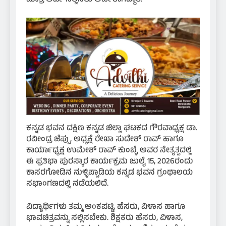
ಕನ್ನಡ ಭವನ ದಕ್ಷಿಣ ಕನ್ನಡ ಜಿಲ್ಲಾ ಘಟಕದ ಗೌರವಾಧ್ಯಕ್ಷ ಡಾ.
ರವೀಂದ್ರ ಜೆಪ್ಪು, ಅಧ್ಯಕ್ಷೆ ರೇಖಾ ಸುದೇಶ್ ರಾವ್ ಹಾಗೂ
ಕಾರ್ಯಾಧ್ಯಕ್ಷ ಉಮೇಶ್ ರಾವ್ ಕುಂಬ್ಳೆ ಅವರ ನೇತೃತ್ವದಲ್ಲಿ
ಈ ಪ್ರತಿಭಾ ಪುರಸ್ಕಾರ ಕಾರ್ಯಕ್ರಮ ಜುಲೈ 15, 2026ರಂದು
ಕಾಸರಗೋಡಿನ ನುಳ್ಳಿಪ್ಪಾಡಿಯ ಕನ್ನಡ ಭವನ ಗ್ರಂಥಾಲಯ
ಸಭಾಂಗಣದಲ್ಲಿ ನಡೆಯಲಿದೆ.
ವಿದ್ಯಾರ್ಥಿಗಳು ತಮ್ಮ ಅಂಕಪಟ್ಟಿ, ಹೆಸರು, ವಿಳಾಸ ಹಾಗೂ
ಭಾವಚಿತ್ರವನ್ನು ಸಲ್ಲಿಸಬೇಕು. ಶಿಕ್ಷಕರು ಹೆಸರು, ವಿಳಾಸ,