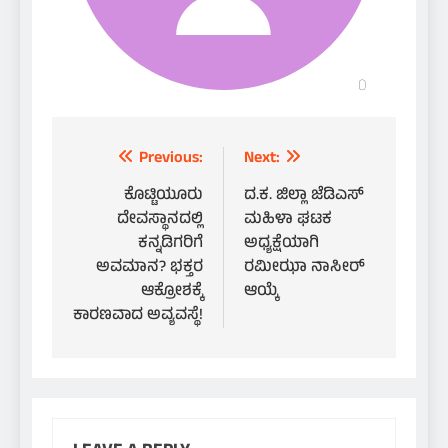
Post
Previous:
Next:
navigation
ಕೊಟ್ಟಿಯೂರು
ದ.ಕ. ಜಿಲ್ಲಾ ಜೆಡಿಎಸ್
ದೇವಸ್ಥಾನದಲ್ಲಿ
ಮಹಿಳಾ ಘಟಕ
ಕನ್ನಡಿಗರಿಗೆ
ಅಧ್ಯಕ್ಷೆಯಾಗಿ
ಅವಮಾನ? ಭಕ್ತರ
ರಮೀಝಾ ನಾಸೀರ್
ಆಕ್ರೋಶಕ್ಕೆ
ಆಯ್ಕೆ
ಕಾರಣವಾದ ಅವ್ಯವಸ್ಥೆ!