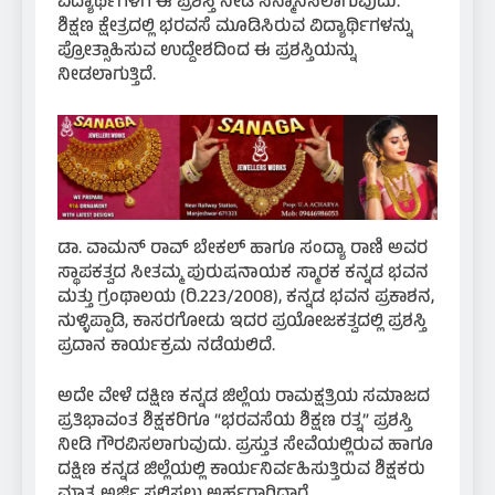
ವಿದ್ಯಾರ್ಥಿಗಳಿಗೆ ಈ ಪ್ರಶಸ್ತಿ ನೀಡಿ ಸನ್ಮಾನಿಸಲಾಗುವುದು.
ಶಿಕ್ಷಣ ಕ್ಷೇತ್ರದಲ್ಲಿ ಭರವಸೆ ಮೂಡಿಸಿರುವ ವಿದ್ಯಾರ್ಥಿಗಳನ್ನು
ಪ್ರೋತ್ಸಾಹಿಸುವ ಉದ್ದೇಶದಿಂದ ಈ ಪ್ರಶಸ್ತಿಯನ್ನು
ನೀಡಲಾಗುತ್ತಿದೆ.
ಡಾ. ವಾಮನ್ ರಾವ್ ಬೇಕಲ್ ಹಾಗೂ ಸಂದ್ಯಾ ರಾಣಿ ಅವರ
ಸ್ಥಾಪಕತ್ವದ ಸೀತಮ್ಮ ಪುರುಷನಾಯಕ ಸ್ಮಾರಕ ಕನ್ನಡ ಭವನ
ಮತ್ತು ಗ್ರಂಥಾಲಯ (ರಿ.223/2008), ಕನ್ನಡ ಭವನ ಪ್ರಕಾಶನ,
ನುಳ್ಳಿಪ್ಪಾಡಿ, ಕಾಸರಗೋಡು ಇದರ ಪ್ರಯೋಜಕತ್ವದಲ್ಲಿ ಪ್ರಶಸ್ತಿ
ಪ್ರದಾನ ಕಾರ್ಯಕ್ರಮ ನಡೆಯಲಿದೆ.
ಅದೇ ವೇಳೆ ದಕ್ಷಿಣ ಕನ್ನಡ ಜಿಲ್ಲೆಯ ರಾಮಕ್ಷತ್ರಿಯ ಸಮಾಜದ
ಪ್ರತಿಭಾವಂತ ಶಿಕ್ಷಕರಿಗೂ “ಭರವಸೆಯ ಶಿಕ್ಷಣ ರತ್ನ” ಪ್ರಶಸ್ತಿ
ನೀಡಿ ಗೌರವಿಸಲಾಗುವುದು. ಪ್ರಸ್ತುತ ಸೇವೆಯಲ್ಲಿರುವ ಹಾಗೂ
ದಕ್ಷಿಣ ಕನ್ನಡ ಜಿಲ್ಲೆಯಲ್ಲಿ ಕಾರ್ಯನಿರ್ವಹಿಸುತ್ತಿರುವ ಶಿಕ್ಷಕರು
ಮಾತ್ರ ಅರ್ಜಿ ಸಲ್ಲಿಸಲು ಅರ್ಹರಾಗಿದ್ದಾರೆ.