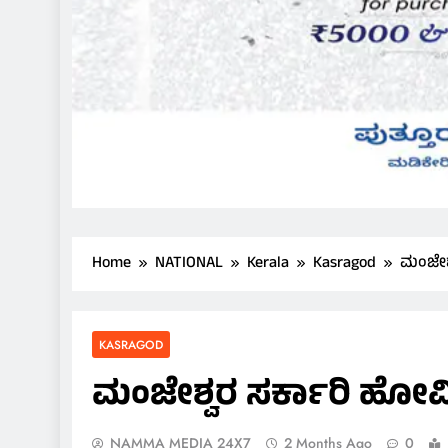
Home
NATIONAL
Kerala
Kasragod
ಮಂಜೇಶ್
KASRAGOD
ಮಂಜೇಶ್ವರ ಸರ್ಕಾರಿ ಹೋಮಿ
NAMMA MEDIA 24X7
2 Months Ago
0