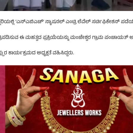
ಲ್ಲಿ ‘ಎನ್‌ಎಬಿಎಚ್’ ನ್ಯಾಷನಲ್ ಎಂಟ್ರಿ ಲೆವೆಲ್ ಸರ್ಟಿಫಿಕೇಶನ್ ಪಡೆಯುವ ನಿ
ಾತ್ರಿಪಡಿಸುವ ಈ ಮಹತ್ವದ ಪ್ರಕ್ರಿಯೆಯನ್ನು ಮಂಜೇಶ್ವರ ಗ್ರಾಮ ಪಂಚಾಯತ್ 
ುರ ಕಾರ್ಯಕ್ರಮದ ಅಧ್ಯಕ್ಷತೆ ವಹಿಸಿದ್ದರು.