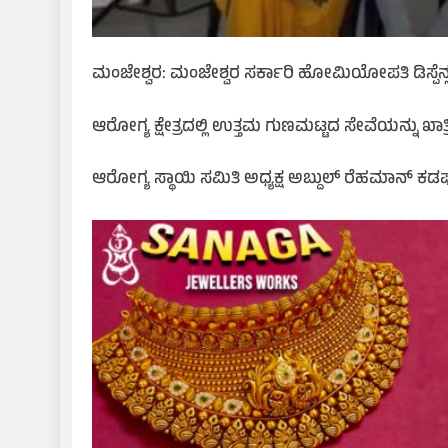
​ಮಂಜೇಶ್ವರ: ಮಂಜೇಶ್ವರ ಸರ್ಕಾರಿ ಹೋಮಿಯೋಪತಿ ಡಿಸ್ಪೆನ್ಸರಿಯ
​ಆರೋಗ್ಯ ಕ್ಷೇತ್ರದಲ್ಲಿ ಉತ್ತಮ ಗುಣಮಟ್ಟದ ಸೇವೆಯನ್ನು ಖ
ಆರೋಗ್ಯ ಸ್ಥಾಯಿ ಸಮಿತಿ ಅಧ್ಯಕ್ಷ ಅಬ್ದುಲ್ ರೆಹಮಾನ್ ಕಡಪ್ಪ